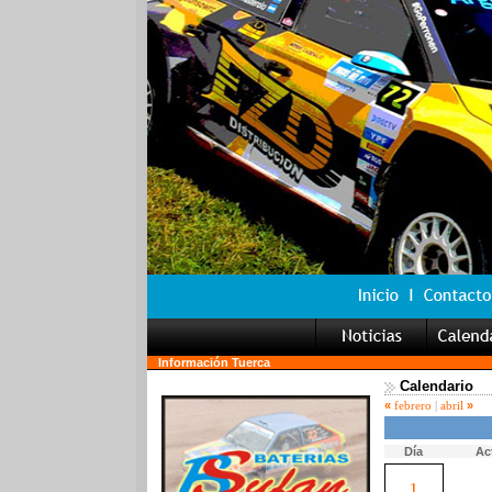
Información Tuerca
Calendario
«
»
febrero
|
abril
Día
Ac
1