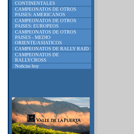
CONTINENTALES
CAMPEONATOS DE OTROS
PAISES: AMERICANOS
CAMPEONATOS DE OTROS
PAISES: EUROPEOS
CAMPEONATOS DE OTROS
PAISES - MEDIO
ORIENTE/ASIATICOS
CAMPEONATOS DE RALLY RAID
CAMPEONATOS DE
RALLYCROSS
Noticias hoy