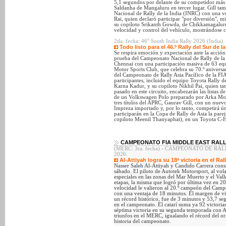
5,1 segundos por delante de su competidor más
Saldanha de Mangaluru en tercer lugar. Gill tam
Nacional de Rally de la India (INRC) con una ve
Rai, quien declaró participar "por diversión", mi
su copiloto Srikanth Gowda, de Chikkamagaluru
velocidad y control del vehículo, mostrándose c
2da. fecha: 46° South India Rally 2026 (India).
Todo listo para el 46.º Rally del Sur de la
Se respira emoción y expectación ante la acción 
prueba del Campeonato Nacional de Rally de la
Chennai con una participación masiva de 63 equ
Motor Sports Club, que celebra su 70.º aniversa
del Campeonato de Rally Asia Pacífico de la FI
participantes, incluido el equipo Toyota Rally 
Karna Kadur, y su copiloto Nikhil Pai, quien ta
pasado en este circuito, encabezarán las listas 
de un Volkswagen Polo preparado por Arka Moto
tres títulos del APRC, Gaurav Gill, con un nue
Impreza importado y, por lo tanto, competirá ú
participarán en la Copa de Rally de Asia la par
copiloto Meenil Thanyaphat), en un Toyota C-H
CAMPEONATO FIA MIDDLE EAST RALLY
(MERC: 3ra. fecha) - CAMPEONATO DE RALLY 
2026.
Al-Attiyah logra su 18ª victoria en el Ral
Nasser Saleh Al-Attiyah y Candido Carrera consi
sábado. El piloto de Autotek Motorsport, al vol
especiales en las zonas del Mar Muerto y el Valle
etapas, la misma que logró por última vez en 20
velocidad le valieron al 20.º campeón del Cam
con una ventaja de 18 minutos. El margen de vict
un récord histórico, fue de 3 minutos y 53,7 seg
en el campeonato. El catarí suma ya 92 victoria
séptima victoria en su segunda temporada con Al
triunfos en el MERC, igualando el récord del or
historia del campeonato.