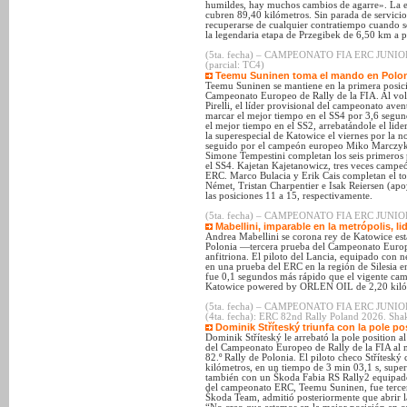
humildes, hay muchos cambios de agarre». La et
cubren 89,40 kilómetros. Sin parada de servici
recuperarse de cualquier contratiempo cuando s
la legendaria etapa de Przegibek de 6,50 km a pa
(5ta. fecha) – CAMPEONATO FIA ERC JUNIOR (
(parcial: TC4)
Teemu Suninen toma el mando en Polon
Teemu Suninen se mantiene en la primera posició
Campeonato Europeo de Rally de la FIA. Al vo
Pirelli, el líder provisional del campeonato ave
marcar el mejor tiempo en el SS4 por 3,6 segu
el mejor tiempo en el SS2, arrebatándole el lid
la superespecial de Katowice el viernes por la n
seguido por el campeón europeo Miko Marczyk, 
Simone Tempestini completan los seis primeros 
el SS4. Kajetan Kajetanowicz, tres veces campeó
ERC. Marco Bulacia y Erik Cais completan el to
Német, Tristan Charpentier e Isak Reiersen (a
las posiciones 11 a 15, respectivamente.
(5ta. fecha) – CAMPEONATO FIA ERC JUNIOR (
Mabellini, imparable en la metrópolis, l
Andrea Mabellini se corona rey de Katowice esta
Polonia —tercera prueba del Campeonato Europe
anfitriona. El piloto del Lancia, equipado con n
en una prueba del ERC en la región de Silesia
fue 0,1 segundos más rápido que el vigente c
Katowice powered by ORLEN OIL de 2,20 kiló
(5ta. fecha) – CAMPEONATO FIA ERC JUNI
(4ta. fecha): ERC 82nd Rally Poland 2026. Sh
Dominik Stříteský triunfa con la pole po
Dominik Stříteský le arrebató la pole position
del Campeonato Europeo de Rally de la FIA al ma
82.º Rally de Polonia. El piloto checo Stříteský 
kilómetros, en un tiempo de 3 min 03,1 s, sup
también con un Škoda Fabia RS Rally2 equipado 
del campeonato ERC, Teemu Suninen, fue tercer
Škoda Team, admitió posteriormente que abrir la 