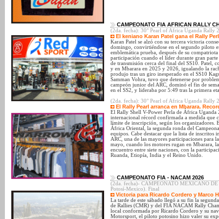
CAMPEONATO FIA AFRICAN RALLY CH
(2da. fecha): 30° Pearl of Africa Uganda Rally 
El keniano Karan Patel gana el Rally Pe
Karan Patel se alzó con su tercera victoria cons
domingo, convirtiéndose en el segundo piloto en 
emblemática prueba, después de su compatriota 
participación cuando el líder durante gran parte
de transmisión cerca del final del SS10. Patel,
y en Mbarara en 2025 y 2026, igualando la rac
produjo tras un giro inesperado en el SS10 Kagut
Samman Vohra, tuvo que detenerse por proble
campeón junior del ARC, dominó el fin de seman
en el SS2, y lideraba por 5:49 tras la primera et
(2da. fecha): 30° Pearl of Africa Uganda Rally
El Rally Pearl arranca en Mbarara. Recor
El Rally Shell V-Power Perla de África Uganda 
internacional récord confirmada a medida que c
límite de inscripción, según los organizadores.
África Oriental, la segunda ronda del Campeona
equipos. Cabe destacar que la lista de inscritos 
ARC, una de las mayores participaciones para la 
mayo, cuando los motores rugan en Mbarara, l
encuentro entre siete naciones, con la participa
Ruanda, Etiopía, India y el Reino Unido.
CAMPEONATO FIA - NACAM 2026
(2da. fecha)- CAMPEONATO MEXICANO DE RAL
Potosí-Mexico). Final
Victoria para Ricardo Cordero y Marco 
La tarde de este sábado llegó a su fin la segu
de Rallies (CMR) y del FIA NACAM Rally Champ
local conformada por Ricardo Cordero y su n
Motorsport, el piloto potosino hizo valer su exp