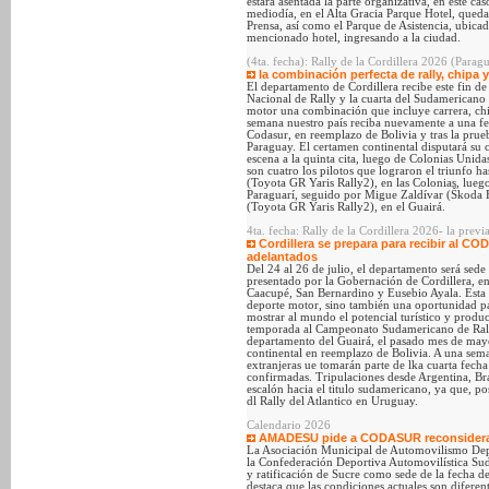
estará asentada la parte organizativa, en este ca
mediodía, en el Alta Gracia Parque Hotel, quedar
Prensa, así como el Parque de Asistencia, ubica
mencionado hotel, ingresando a la ciudad.
(4ta. fecha): Rally de la Cordillera 2026 (Para
la combinación perfecta de rally, chipa y
El departamento de Cordillera recibe este fin d
Nacional de Rally y la cuarta del Sudamericano 
motor una combinación que incluye carrera, chi
semana nuestro país reciba nuevamente a una 
Codasur, en reemplazo de Bolivia y tras la prueb
Paraguay. El certamen continental disputará su 
escena a la quinta cita, luego de Colonias Unidas
son cuatro los pilotos que lograron el triunfo 
(Toyota GR Yaris Rally2), en las Colonias, lueg
Paraguarí, seguido por Migue Zaldívar (Škoda F
(Toyota GR Yaris Rally2), en el Guairá.
4ta. fecha: Rally de la Cordillera 2026- la previ
Cordillera se prepara para recibir al 
adelantados
Del 24 al 26 de julio, el departamento será sede 
presentado por la Gobernación de Cordillera, e
Caacupé, San Bernardino y Eusebio Ayala. Esta f
deporte motor, sino también una oportunidad par
mostrar al mundo el potencial turístico y produc
temporada al Campeonato Sudamericano de Rally 
departamento del Guairá, el pasado mes de may
continental en reemplazo de Bolivia. A una seman
extranjeras ue tomarán parte de lka cuarta f
confirmadas. Tripulaciones desde Argentina, Bra
escalón hacia el titulo sudamericano, ya que, pos
dl Rally del Atlantico en Uruguay.
Calendario 2026
AMADESU pide a CODASUR reconsiderar
La Asociación Municipal de Automovilismo Dep
la Confederación Deportiva Automovilística S
y ratificación de Sucre como sede de la fecha 
destaca que las condiciones actuales son diferen