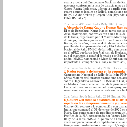
cuarta prueba del Campeonato Nacional de Rall
naciones conforman la lista de participantes de
Gazoo Racing Indonesia, lideran la parrilla con
cuatro equipos locales de Rally2, completado 
Rally2), Aldio Oekon y Respati Adhi (Hyundai
Fabia RS Rally2).
2da. fecha: 49° South India Rally 2026 (final)
Victoria de Karna Kadur y Kumar Ramaswa
El as de Bengaluru, Karna Kadur, junto con s
Arka Motorsports, sobrevivieron a una falla del 
de la India, organizado por el Madras Motor Spo
domingo, mientras que su archirrival Gaurav Gi
Kadur, de 37 años, durante el fin de semana fue
parrillas del Campeonato de Rally FIA Asia-Pa
Nacional de Rally FMSCI de la India, demostra
en el APRC quedaron Jeet Jhabkah, de Hyderaba
que el matrimonio español formado por Edgar 
podio. MMSC homenajeó a Musa Sherif con un o
importante al competir en su rally número 350, 
2da. fecha: South India Rally 2026 . Dia 2- fina
Kadur toma la delantera en la segunda
Campeonato Nacional de Rally de la India FM
(Arka Motorsports) protagonizaron una actuac
sobre el legendario Gaurav Gill (Srikanth GM) d
en Madrás. Esto ocurrió al final de la primera e
Con cuatro tramos cronometrados más programa
se encuentra en una excelente posición para luch
2da. fecha: South India Rally 2026 (India). Dia
Gaurav Gill toma la delantera en el 49º R
rápida en las categorías femenina y juvenil
Gaurav Gill regresó a la competición con una ac
India, que comenzó el 31 de enero de 2026 en e
Nadu. Esta competición de tres días constituye
Pacífico de la FIA, patrocinado por Vamcy Mer
Rally de la India FMSCI. El piloto de 44 años, 
veces campeón nacional, completó dos vueltas al
tiempo combinado de dos minutos y 51,5 segund