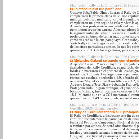
(4ta. fecha): Rally de la Cordillera 2026 (Paragu
La etapa inicial fue para Saba
Gustavo Saba/Pablo Olmos lideran el Rally de Cor
completaron la primera etapa del cuarto capítu
multicampeón sudamericano, con el argentino e
completaron un gran segundo rulo y además ap
Allende, tras protagonizar una salida del camin
permitieron seguir en carrera. A los ganadores 
la segunda mitad del sábado llevaron al Skoda 
posiciones en busca de sumar mas puntos para e
como su escolta a la cita paraguaya. Gran trab
Yaris Rally2), que luego de sufrir una salida de
de los cinco parciales siguientes, lo que les per
quedar a solo 3.3 de los argentinos, para arran
(4ta. fecha): Rally de la Cordillera 2026 (Par
Alejandro Galanti se quedó con el mejor
Alejandro Galanti/Marcelo Toyotoshi (Toyota GR
shakedown del Rally Cordillera, cuarta fecha d
locales lo marcaron en el primero de los dos gi
trazado de 3350 mts. Los argentinos y punteros
fueron sus escoltas, quedando a 1.9, a bordo de
ocuparon Miguel Zaldivar/Luis Allende a 3.2, t
Augusto Bestard/José Díaz y Sebastián Franco/
Protagonizando un gran arranque, el ganador de 
Ricardo Villalba, fueron los más veloces en la
18.1. Mientras que en la CO4 marcaron el cam
que emplearon 2:49.5 para quedarse con el mejor 
(4ta. fecha) - CAMPEONATO PETROBRAS PARA
Cordillera 2026. Cuenta regresiva
Rally de Cordillera tendrá a 60 protagon
El Rally de Cordillera, a disputarse este fin de
confirmó recientemente la participación de unas
fecha del Petrobras Campeonato Nacional de Ral
o también por ambos. Se cerró oficialmente el pe
tarde, se dio a conocer la nómina final de inscri
locales y contempla además la presencia de extra
Uruguay. La actividad ya arranca mañana miérco