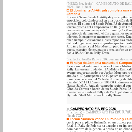
(MERC: 3ra. fecha) - CAMPEONATO DE RALLY 
2026- Dia 1. final
El dominante Al-Attiyah completa una vic
Jordania
El catarí Nasser Saleh Al-Attiyah y su copiloto 
especiales, colocándose así en una posición de l
viernes. El piloto del Škoda Fabia RS de Autot
tercera prueba del Campeonato de Rally de Orie
nocturna con una ventaja de 1 minuto y 12,8 seg
experiencia durante todo el día y ganamos toda
liderato. Intentaremos mantener este ritmo. E
buen tiempo. Gestionamos los tiempos esta tar
datos al ingeniero para comprobar que todo esté 
Jordán y la zona del Mar Muerto, pero los om
que su elección de neumáticos medios fue un err
Fabia RS del Oman Rally Team.
3ra. fecha: Jordán Rally 2026. Semana de carre
El rallye de Jordania reanuda el Campeo
La acción del automovilismo en Oriente Medio 
Rally. La tercera ronda del FIA Middle East Ral
evento está organizado por Jordan Motorsport e
atraído a 17 participantes de 10 países distinto
tramos en las áreas del Valle del Jordán y del 
total de 557.11 kilómetros, 196.80 kilómetros se
Nasser Saleh Al-Attiyah, campeón regional con 2
Cándido Carrera a bordo de un Škoda Fabia RS 
directamente desde el Rallye de Portugal, don
Hyundai Shell Mobis World Rally Team.
CAMPEONATO FIA-ERC 2026
(5ta. fecha) – CAMPEONATO FIA ERC JUNIOR (
(final: TC15)
Teemu Suninen vence en Polonia y es m
ctoria para el piloto finlandés, en un triplete 
final. El Rally de Polonia ha llegado a su fin c
dominadores de la general a bordo de un Skoda 