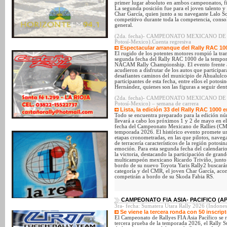
primer lugar absoluto en ambos campeonatos, fi
La segunda posición fue para el joven talento 
Char García, quien junto a su navegante Lalo 
competitivo durante toda la competencia, consol
general.
(2da. fecha)- CAMPEONATO MEXICANO DE RAL
Potosí-Mexico).Cuenta regresiva
Espectacular arranque del Rally RAC 10
El rugido de los potentes motores rompió la tra
segunda fecha del Rally RAC 1000 de la tempo
NACAM Rally Championship. El evento frente al
acudieron a disfrutar de los autos que participa
desafiantes caminos del municipio de Ahualulco. 
participantes de esta fecha, entre ellos el pot
Hernández, quienes son las figuras a seguir den
(2da. fecha)- CAMPEONATO MEXICANO DE RAL
Potosí-Mexico) – semana de carrera
Lista, la edición 33 del Rally RAC 1000 
Todo se encuentra preparado para la edición n
llevará a cabo los próximos 1 y 2 de mayo en el
fecha del Campeonato Mexicano de Rallies (C
temporada 2026. El histórico evento promete un
etapas cronometradas, en las que pilotos, naveg
de terracería característicos de la región potosi
emoción. Para esta segunda fecha del calendario,
la victoria, destacando la participación de grand
multicampeón mexicano Ricardo Triviño, junto 
bordo de su nuevo Toyota Yaris Rally2 buscarán
categoría y del CMR, el joven Char García, aco
competirán a bordo de su Skoda Fabia RS.
CAMPEONATO FIA ASIA- PACIFICO (AP
3ra- fecha: Sumatera Utara Rally 2026 (Indones
Se viene la tercera ronda con 50 inscri
El Campeonato de Rallyes FIA Asia Pacífico se r
tercera prueba de la temporada 2026, el Rally S