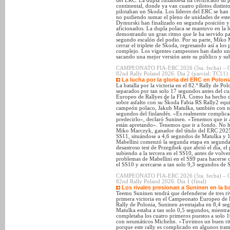
del ERC. La dupla finlandesa ha certificado su 
continental, donde ya van cuatro pilotos dist
pilotaban un Skoda. Los líderes del ERC se han
no pudiendo sumar el pleno de unidades de este
Dymurski han finalizado en segunda posición y e
aficionados. La dupla polaca se mantuvo en la l
demostrando un gran ritmo que le ha servido par
segundo escalón del podio. Por su parte, Mik
cerrar el triplete de Skoda, regresando así a lo
complejo. Los vigentes campeones han dado un pa
sacando una mejor versión ante su público y su
CAMPEONATO FIA-ERC 2026 (5ta. fecha) – 
82nd Rally Poland 2026. Dia 2 (parcial: TC11)
La lucha por la gloria del ERC en Poloni
La batalla por la victoria en el 82.º Rally de Po
separados por tan solo 17 segundos antes del cu
Europeo de Rallyes de la FIA. Como ha hecho d
sobre asfalto con su Škoda Fabia RS Rally2 equi
campeón polaco, Jakub Matulka, también con ne
segundos del finlandés. «Es realmente complica
predecirlo», declaró Suninen. «Tenemos que ir a
están apretando». Tenemos que ir a fondo. No hay
Miko Marczyk, ganador del título del ERC 2025,
SS11, situándose a 4,6 segundos de Matulka y 1
Mabellini comenzó la segunda etapa en segunda p
desastroso test de Przegibek que abrió el día, el
subiendo a la tercera en el SS10, antes de volve
problemas de Mabellini en el SS9 para hacerse 
el SS10 y acercarse a tan solo 9,3 segundos de 
CAMPEONATO FIA-ERC 2026 (5ta. fecha) – 
82nd Rally Poland 2026. Dia 1 (final)
Los rivales presionan a Suninen en la b
Teemu Suninen tendrá que defenderse de tres ri
primera victoria en el Campeonato Europeo de Ra
Rally de Polonia, Suninen aventajaba en 8,4 se
Matulka estaba a tan solo 0,5 segundos, mient
completaba los cuatro primeros puestos a solo 1
con neumáticos Michelin. «Tuvimos un buen rit
porque este rally es complicado en algunos tram