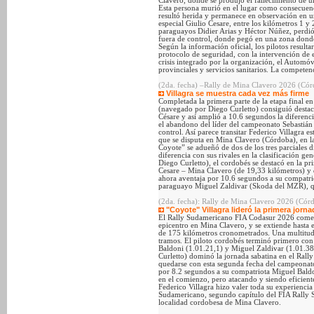
Clavero, donde se produjo el fallecimiento de 
Esta persona murió en el lugar como consecuenc
resultó herida y permanece en observación en un
especial Giulio Cesare, entre los kilómetros 1 
paraguayos Didier Arias y Héctor Núñez, perdió
fuera de control, donde pegó en una zona donde
Según la información oficial, los pilotos resulta
protocolo de seguridad, con la intervención de
crisis integrado por la organización, el Autom
provinciales y servicios sanitarios. La compete
(2da. fecha) –Rally de Mina Clavero 2026 (Córd
Villagra se muestra cada vez más firme
Completada la primera parte de la etapa final e
(navegado por Diego Curletto) consiguió destaca
Césare y así amplió a 10.6 segundos la diferenc
el abandono del líder del campeonato Sebastián
control. Así parece transitar Federico Villagra 
que se disputa en Mina Clavero (Córdoba), en l
Coyote” se adueñó de dos de los tres parciales 
diferencia con sus rivales en la clasificación 
Diego Curletto), el cordobés se destacó en la pr
Cesare – Mina Clavero (de 19,33 kilómetros) y 
ahora aventaja por 10.6 segundos a su compatri
paraguayo Miguel Zaldivar (Skoda del MZR), que
(2da. fecha): Rally de Mina Clavero 2026 (Córd
"Coyote" Villagra lideró la primera jorna
El Rally Sudamericano FIA Codasur 2026 comenzó
epicentro en Mina Clavero, y se extiende hasta 
de 175 kilómetros cronometrados. Una multitud 
tramos. El piloto cordobés terminó primero co
Baldoni (1.01.21,1) y Miguel Zaldivar (1.01.38
Curletto) dominó la jornada sabatina en el Ral
quedarse con esta segunda fecha del campeonat
por 8.2 segundos a su compatriota Miguel Baldo
en el comienzo, pero atacando y siendo eficien
Federico Villagra hizo valer toda su experiencia 
Sudamericano, segundo capítulo del FIA Rally S
localidad cordobesa de Mina Clavero.