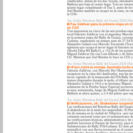
clasificador, detrás de los dos Toyota, ubicánd
Baldoni que baja al cuarto lugar. Tras un retra
quinto lugar completando el Top 5, antes de los 
Joel Benítez también se escapó en la cima, en es
la CO4.
3ra. fecha: Petrobras Rally del Guairá 2026 (Par
Fau Zaldivar gana la primera etapa en el
en CO4
Tras imponerse en cinco de las seis pruebas espe
local Fabrizio Zaldivar con el argentino Marce
en la primera etapa del Rally de Guairá, corres
Codasur, empleando un tiempo neto de 37:34.8. 
Alejandro Galanti con Marcelo Toyotoshi (Toyot
mientras que ocupa el tercer lugar el binomio 
(Škoda Fabia RS Rally2), a +52,9s de los punter
Miguel Zaldivar (h) con Luis Allende y de Sebas
CO. Mientras que Joel Benitez lo hace en CO2 y
3ra. fecha: Petrobras Rally del Guairá 2026 (Par
«Fau» estira la ventaja. Apretada lucha e
Fabrizio Zaldivar, con Marcelo Der Ohannesian 
escaparon en la cima del clasificador, tras las tr
tercer capitulo de la temporada del FIA Rally 
tramos disputados durante la tarde, el último ca
Alejandro Galanti y 54.0 a su hermano Miguel, q
solamente de la Prueba Super Especial nocturna 
es muy entretenida, luego de Miguel Zaldivar s
Baldoni se ubica quinto, a 2.4 del piloto que rep
3ra. fecha: Petrobras Rally del Guairá 2026 (Pa
Verificaciones, ok; Shakedown suspend
Las verificaciones del Petrobras Rally del Gua
el shakedown de la tarde fue suspendido. El Pet
fin de semana en la ciudad de Villarrica –por se
certamen nacional como por el sudamericano de 
las verificaciones técnicas, administrativas y de
también funciona el Parque de Servicio), para l
Sudamericano de Rally FIA/Codasur. El cielo pe
intensificó con una lluvia torrencial en el cuar
de la Prueba, Sergio Arréllaga, dispusiera la su