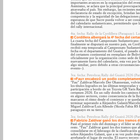
importantes avances en la organización del even
Asimismo, se aclara que la principal preocupació
atravesaba el país. Sin embargo, las recientes 
declaratoria de estado de excepción, brindan las
competencia y la seguridad de las delegaciones 
esperanza de que Sucre pueda volver a ser consi
del calendario sudamericano, permitiendo que la
del rally internacional.
4ta. fecha: Rally de la Cordillera (Paraguay). La
Cordillera albergará la 4ª fecha del ce
La cuarta fecha del Campeonato Sudamericano d
finalmente se disputará en nuestro país, en Cord
recibió esta temporada al Campeonato Sudameric
fecha en el departamento del Guairá, el pasado
del certamen continental en reemplazo de Boliv
oficialmente por la organización como sede de l
nuevamente fuera del calendario, esta vez por l
algo similiar, pero debido a otras circunstancia
evento–).
3ra. fecha: Petrobras Rally del Guairá 2026 (Pa
«Fau» encabezó un podio completamen
“Fau” Zaldivar/Marcelo Der Ohannesian, volvie
los títulos logrados en las últimas temporadas y
participación a bordo de un Toyota GR Yaris Rall
certamen 2026. En un rally donde los caminos f
en alguno sectores, como consecuencia de la lluv
marcaron el ritmo desde el comienzo y se queda
terminar superando a Alejandro Galanti/Marcelo
Miguel Zaldivar/Luis Allende (Skoda Fabia RS 
paraguayo en su tierra.
3ra. fecha: Petrobras Rally del Guairá 2026 (Pa
Fabrizio Zaldivar ganó los dos tramos d
Pasó el primer rulo del domingo y el líder se af
resto. “Fau” Zaldivar ganó los dos tramos que ab
consolidarse en el liderazgo de la clasificación 
sobre Alejandro Galanti, que a su vez pudo de
arrebatarle el lugar de escolta. El nuevo tercer