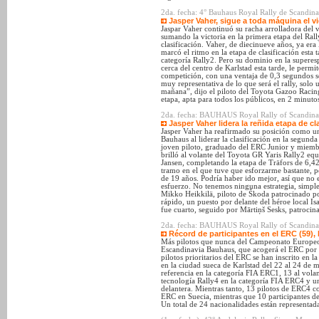
2da. fecha: 4° Bauhaus Royal Rally de Scandina
Jasper Vaher, sigue a toda máquina el vi
Jaspar Vaher continuó su racha arrolladora del
sumando la victoria en la primera etapa del Ral
clasificación. Vaher, de diecinueve años, ya er
marcó el ritmo en la etapa de clasificación esta 
categoría Rally2. Pero su dominio en la superes
cerca del centro de Karlstad esta tarde, le permi
competición, con una ventaja de 0,3 segundos s
muy representativa de lo que será el rally, solo
mañana”, dijo el piloto del Toyota Gazoo Racin
etapa, apta para todos los públicos, en 2 minut
2da. fecha: BAUHAUS Royal Rally of Scandinav
Jasper Vaher lidera la reñida etapa de c
Jasper Vaher ha reafirmado su posición como un
Bauhaus al liderar la clasificación en la segun
joven piloto, graduado del ERC Junior y mie
brilló al volante del Toyota GR Yaris Rally2 eq
Jansen, completando la etapa de Träfors de 6,4
tramo en el que tuve que esforzarme bastante, p
de 19 años. Podría haber ido mejor, así que no 
esfuerzo. No tenemos ninguna estrategia, simp
Mikko Heikkilä, piloto de Škoda patrocinado por
rápido, un puesto por delante del héroe local 
fue cuarto, seguido por Mārtiņš Sesks, patroci
2da. fecha: BAUHAUS Royal Rally of Scandinav
Récord de participantes en el ERC (59), 
Más pilotos que nunca del Campeonato Europeo 
Escandinavia Bauhaus, que acogerá el ERC por 
pilotos prioritarios del ERC se han inscrito en l
en la ciudad sueca de Karlstad del 22 al 24 de 
referencia en la categoría FIA ERC1, 13 al vola
tecnología Rally4 en la categoría FIA ERC4 y un
delantera. Mientras tanto, 13 pilotos de ERC4
ERC en Suecia, mientras que 10 participantes de
Un total de 24 nacionalidades están representadas 