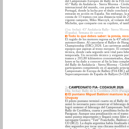
del Campeonato Europeo de Rally de la FIA comi
43.º Rally de Andalucía - Sierra Morena - Córd
internacional del mundo, con paradas en Suecia,
Portugal, donde la lucha por el título concluirá 
entrarán en acción en España. Sin embargo, la p
consta de 13 tramos con una distancia total de 2
vigente campeón, Miko Marczyk, al volante de
Michelin, que comparte con su copiloto, el t
(1ra. fecha): 43° Andalucia Rally- Sierra Mor
(España). Semana de carrera
Todo lo que debes saber: la previa, reco
El rugido de los motores regresa en la 43ª edici
automovilismo. Al cancelarse el Rallye de Hung
Championship (ERC) 2026. Las carreteras andal
equipos que aspiran al trono europeo. El certa
técnica, donde cada segundo será vital para lidera
temporada. Un recorrido técnico y exigente por
tramos y 203,80 kilómetros cronometrados, diseña
lunes se ha dado a conocer al fin la lista compl
del Rally de Andalucía - Sierra Morena - Córd
participantes compitiendo en el apartado princip
Campeonato de Europa de Rallies (FIA ERC) ade
Supercampeonato de España de Rallyes (S-CER
CAMPEONATO FIA- CODASUR 2026
(4ta. fecha): Rally de la Cordillera 2026 (Paragu
El puntano Miguel Baldoni mantuvo la pu
Uruguay
El piloto puntano terminó cuarto en el Rally de 
sumó lo necesario para conservar el liderazgo d
logró sostener el liderazgo del Campeonato Sud
Rally de Cordillera, cuarta y penúltima fecha d
Paraguay. Aunque una penalización en el tramo fi
sumó puntos importantes y llegará como líder a 
navegante Gustavo “Tuti” Franchello, Baldoni c
CO (RC2). La dupla argentina había finalizado 
diez segundos por tocar una chicana modificó el 