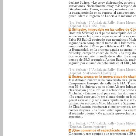
declaró Suárez. «Lo estoy disfrutando, es como
sensaciones. Normalmente estoy más relajado d
Giandomenico Basso, es tercero, mientras que 
la cuarta posición en su regreso al campeonato.
quien lidera el regreso de Lancia a la máxima 
(1ra. fecha): 43° Andalucia Rally- Sierra Mor
(España). Dia 1: SS1. Final
Stříteský, impecable en las calles de Có
Dominik Stříteský es el piloto más rápido del C
actuación en la primera superespecial de esta n
Fabia RS Rally2 equipado con neumáticos Miche
segundos en completar el tramo de 1 kilómetro e
temporada del ERC— para liderar el 43.º Rally 
la Humanidad, en la primera parada nocturna. «
Stříteský, campeón checo de 2024. «Es muy div
dos veces campeón irlandés de asfalto, fue el 
tiempo de 58,3 segundos. Adrian Rzeźnik, grad
seguido por el también debutante en el ERC, Ma
(1ra. fecha): 43° Andalucia Rally- Sierra Mor
(España). Shakedown/ Qualifying
Suárez arrasa en la nueva etapa de clas
José Antonio Suárez se ha convertido en el prim
Campeonato Europeo de Rally de la FIA. Tras com
min 56,4 s, Suárez y su copiloto Alberto Iglesias
clasificación por su brillante actuación a bor
Michelin. «Estamos aquí para esto, ha sido una 
«Es genial estar aquí y ser el más rápido en la cl
genial estar aquí y ser el más rápido en la clasif
campeones europeos Miko Marczyk y Szymon Go
de Clasificación tras marcar el mejor tiempo, ant
coches después. «Es bueno estar aquí una vez m
el segundo puesto. «Me gustaría aprovechar la 
aspectos».
(1ra. fecha): 43° Andalucia Rally- Sierra Mor
(España). Cuenta regresiva
¡Que comience el espectáculo en el ER
Cincuenta y tres equipos que representan a 20 n