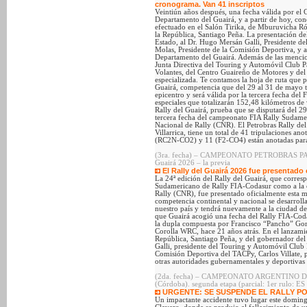
cronograma. Van 41 inscriptos
Veintiún años después, una fecha válida por 
Departamento del Guairá, y a partir de hoy, con
efectuado en el Salón Tirika, de Mburuvicha Róga
la República, Santiago Peña. La presentación de
Estado, al Dr. Hugo Mersán Galli, Presidente d
Molas, Presidente de la Comisión Deportiva, y a
Departamento del Guairá. Además de las mencion
Junta Directiva del Touring y Automóvil Club 
Volantes, del Centro Guaireño de Motores y del
especializada. Te contamos la hoja de ruta que
Guairá, competencia que del 29 al 31 de mayo t
epicentro y será válida por la tercera fecha de
especiales que totalizarán 152,48 kilómetros de
Rally del Guairá, prueba que se disputará del 2
tercera fecha del campeonato FIA Rally Sudame
Nacional de Rally (CNR). El Petrobras Rally de
Villarrica, tiene un total de 41 tripulaciones an
(RC2N-CO2) y 11 (F2-CO4) están anotadas para
(3ra. fecha) – CAMPEONATO PETROBRAS PAR
Guairá 2026 – la previa
El Rally del Guairá 2026 fue presentado 
La 24ª edición del Rally del Guairá, que corres
Sudamericano de Rally FIA-Codasur como a la 
Rally (CNR), fue presentado oficialmente esta 
competencia continental y nacional se desarroll
nuestro país y tendrá nuevamente a la ciudad de 
que Guairá acogió una fecha del Rally FIA-Codas
la dupla compuesta por Francisco “Pancho” Goro
Corolla WRC, hace 21 años atrás. En el lanzamie
República, Santiago Peña, y del gobernador del
Galli, presidente del Touring y Automóvil Club
Comisión Deportiva del TACPy, Carlos Villate, 
otras autoridades gubernamentales y deportiva
(2da. fecha) – CAMPEONATO ARGENTINO DE R
(Córdoba). segunda etapa (parcial: 1er rulo: ES
URGENTE: SE SUSPENDE EL RALLY P
Un impactante accidente tuvo lugar este domin