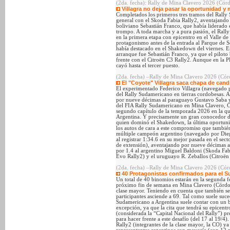
(2da. fecha): Rally de Mina Clavero 2026 (Córdo
Villagra no deja pasar la oportunidad y
Completados los primeros tres tramos del Rally 
general con el Skoda Fabia Rally2, aventajando
boliviano Sebastián Franco, que había liderado e
trompo. A toda marcha y a pura pasión, el Ral
en la primera etapa con epicentro en el Valle de
protagonismo antes de la entrada al Parque de S
había destacado en el Shakedown del viernes. En
arranque fue Sebastián Franco, ya que el piloto 
frente con el Citroën C3 Rally2. Aunque en la P
cayó hasta el tercer puesto.
(2da. fecha) –Rally de Mina Clavero 2026 (Có
El "Coyote" Villagra saca chapa de cand
El experimentado Federico Villagra (navegado p
del Rally Sudamericano en tierras cordobesas.
por nueve décimas al paraguayo Gustavo Saba y 
del FIA Rally Sudamericano en Mina Clavero, Có
segundo capítulo de la temporada 2026 en la qu
Argentina. Y precisamente un gran conocedor de 
quien dominó el Shakedown, la última oportunid
los autos de cara a este compromiso que también
múltiple campeón argentino (navegado por Dieg
al registrar 1:34.6 en su mejor pasada en el se
de extensión), aventajando por nueve décimas 
por 1.4 al argentino Miguel Baldoni (Skoda Fab
Evo Rally2) y el uruguayo R. Zeballos (Citroën
(2da. fecha) –Rally de Mina Clavero 2026 (Cór
40 Protagonistas confirmados para el 
Un total de 40 binomios estarán en la segunda f
próximo fin de semana en Mina Clavero (Córdob
clase mayor. Teniendo en cuenta que también se
participantes asciende a 69. Tal como suele suced
Sudamericano a Argentina suele contar con un b
excepción, ya que la cita que tendrá su epicent
(considerada la “Capital Nacional del Rally”) pr
para hacer frente a este desafío (del 17 al 19/4
Rally2 (integrantes de la clase mayor, la CO) y