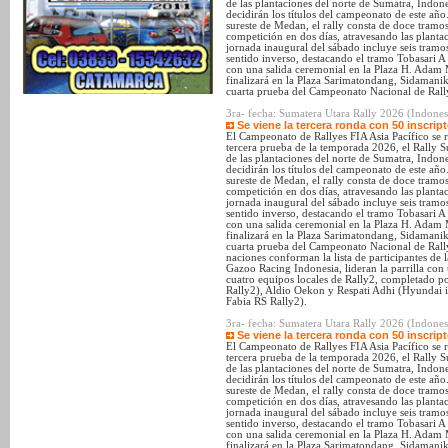
de las plantaciones del norte de Sumatra, Indone
decidirán los títulos del campeonato de este año
sureste de Medan, el rally consta de doce tramo
competición en dos días, atravesando las plant
jornada inaugural del sábado incluye seis tramo
sentido inverso, destacando el tramo Tobasari 
con una salida ceremonial en la Plaza H. Adam M
finalizará en la Plaza Sarimatondang, Sidamanik
cuarta prueba del Campeonato Nacional de Rall
3ra- fecha: Sumatera Utara Rally 2026 (Indones
Se viene la tercera ronda con 50 inscri
El Campeonato de Rallyes FIA Asia Pacífico se r
tercera prueba de la temporada 2026, el Rally S
de las plantaciones del norte de Sumatra, Indone
decidirán los títulos del campeonato de este año
sureste de Medan, el rally consta de doce tramo
competición en dos días, atravesando las plant
jornada inaugural del sábado incluye seis tramo
sentido inverso, destacando el tramo Tobasari 
con una salida ceremonial en la Plaza H. Adam M
finalizará en la Plaza Sarimatondang, Sidamanik
cuarta prueba del Campeonato Nacional de Rall
naciones conforman la lista de participantes de
Gazoo Racing Indonesia, lideran la parrilla con
cuatro equipos locales de Rally2, completado 
Rally2), Aldio Oekon y Respati Adhi (Hyundai
Fabia RS Rally2).
3ra- fecha: Sumatera Utara Rally 2026 (Indones
Se viene la tercera ronda con 50 inscri
El Campeonato de Rallyes FIA Asia Pacífico se r
tercera prueba de la temporada 2026, el Rally S
de las plantaciones del norte de Sumatra, Indone
decidirán los títulos del campeonato de este año
sureste de Medan, el rally consta de doce tramo
competición en dos días, atravesando las plant
jornada inaugural del sábado incluye seis tramo
sentido inverso, destacando el tramo Tobasari 
con una salida ceremonial en la Plaza H. Adam M
finalizará en la Plaza Sarimatondang, Sidamanik