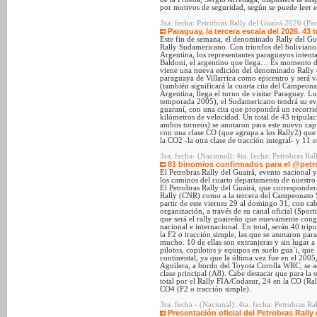
por motivos de seguridad, según se puede leer e
3ra. fecha: Petrobras Rally del Guairá 2026 (Pa
Paraguay, la tercera escala del 2026. 43 t
Este fin de semana, el denominado Rally del Guai
Rally Sudamericano. Con triunfos del boliviano F
Argentina, los representantes paraguayos intenta
Baldoni, el argentino que llega… Es momento d
viene una nueva edición del denominado Rally d
paraguaya de Villarrica como epicentro y será v
(también significará la cuarta cita del Campeona
Argentina, llega el turno de visitar Paraguay. Lu
temporada 2005), el Sudamericano tendrá su eve
guaraní, con una cita que propondrá un recorrid
kilómetros de velocidad. Un total de 43 tripula
ambos torneos) se anotaron para este nuevo capí
con una clase CO (que agrupa a los Rally2) que 
la CO2 -la otra clase de tracción integral- y 11 
3ra. fecha- (Nacional): 4ta. fecha: Petrobras R
81 binomios confirmados para el @petro
El Petrobras Rally del Guairá, evento nacional 
los caminos del cuarto departamento de nuestro p
El Petrobras Rally del Guairá, que corresponder
Rally (CNR) como a la tercera del Campeonato 
partir de este viernes 29 al domingo 31, con cab
organización, a través de su canal oficial (Sporti
que será el rally guaireño que nuevamente cong
nacional e internacional. En total, serán 40 trip
la F2 o tracción simple, las que se anotaron pa
mucho. 10 de ellas son extranjeras y sin lugar 
pilotos, copilotos y equipos en suelo gua´i, que
continental, ya que la última vez fue en el 20
Aguilera, a bordo del Toyota Corolla WRC, se adj
clase principal (A8). Cabe destacar que para la o
total por el Rally FIA/Codasur, 24 en la CO (Ral
CO4 (F2 o tracción simple).
3ra. fecha - (Nacional): 4ta. fecha: Petrobras 
Presentación oficial del Petrobras Rall