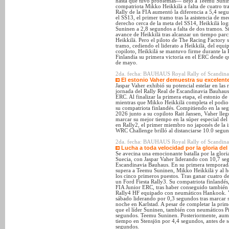
hasta que tuvo problemas— dejó a Teemu Sunin
compatriota Mikko Heikkilä a falta de cuatro t
Rally de la FIA aumentó la diferencia a 5,4 seg
el SS13, el primer tramo tras la asistencia de me
derecho cerca de la meta del SS14, Heikkilä log
Suninen a 2,8 segundos a falta de dos tramos. S
avance de Heikkilä tras alcanzar un tiempo parc
Heikkilä. Pero el piloto de The Racing Factory s
tramo, cediendo el liderato a Heikkilä, del e
copiloto, Heikkilä se mantuvo firme durante la 
Finlandia su primera victoria en el ERC desde
de mayo.
2da. fecha: BAUHAUS Royal Rally of Scandinavi
El estonio Vaher demuestra su excelente
Jaspar Vaher exhibió su potencial estelar en las 
jornada del Rally Real de Escandinavia Bauhaus,
ERC. Al finalizar la primera etapa, el estonio 
mientras que Mikko Heikkilä completa el podio p
su compatriota finlandés. Compitiendo en la s
2026 junto a su copiloto Rait Jansen, Vaher lleg
marcar su mejor tiempo en la súper especial del 
en Rally2, el primer miembro no japonés de la i
WRC Challenge brilló al distanciarse 10.0 segun
2da. fecha: BAUHAUS Royal Rally of Scandinavia
Lucha a toda velocidad por la gloria del
Se avecina una emocionante batalla por la glor
Suecia, con Jaspar Vaher liderando con 10,7 seg
Escandinavia Bauhaus. En su primera temporada 
supera a Teemu Suninen, Mikko Heikkilä y al hé
los cinco primeros puestos. Tras ganar cuatro de
un Ford Fiesta Rally3. Su compatriota finlandés,
FIA Junior ERC, tras haber conseguido también l
Rally4 HF equipado con neumáticos Hankook. Va
sábado liderando por 0,3 segundos tras marcar s
noche en Karlstad. A pesar de completar la pri
que el líder Suninen, también con neumáticos Pir
segundos. Teemu Suninen. Posteriormente, aume
tiempo en Stensjön por 4,4 segundos, antes de s
segundos.