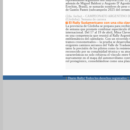
representantes argentinos son mayoría (con 12 pi
además de Miguel Baldoni y Augusto D´Agostini 
Erechim, Brasil), se sumarán nombres de peso c
de Gastón Pasten (subcampeón 2025 del certam
(2da. fecha) – CAMPEONATO ARGENTINO DE R
(Córdoba). Semana de carrera
El Rally Sudamericano con una cita cla
La provincia de Córdoba se prepara para recibi
de semana que promete combinar espectáculo d
internacional. Del 17 al 19 de abril, Mina Clave
en una competencia que reunirá al Rally Argent
emblemáticos del calendario. Con un recorrido 
tramos cronometrados— la prueba se desarrollará
exigentes caminos serranos del Valle de Traslas
tanto la precisión de los pilotos como la resiste
reconocido por su complejidad técnica y su atra
características no solo refuerza el vínculo entre
nuevamente en el mapa del automovilismo contin
rol protagónico, consolidándose como una plaza 
[
Diario Rally| Todos los derechos registrados
]