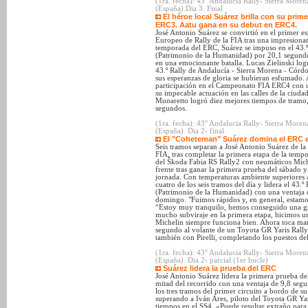
(1ra. fecha): 43° Andalucia Rally- Sierra Mor
(España).Dia 3. Final
El héroe local Suárez brilla con su primer
ERC3. Aatu gana en su debut en ERC4.
José Antonio Suárez se convirtió en el primer 
Europeo de Rally de la FIA tras una impresionant
temporada del ERC, Suárez se impuso en el 43.º
(Patrimonio de la Humanidad) por 20,1 segundos
en una emocionante batalla. Lucas Zielinski lo
43.º Rally de Andalucía - Sierra Morena - Córd
sus esperanzas de gloria se hubieran esfumado.
participación en el Campeonato FIA ERC4 con una 
su impecable actuación en las calles de la ciudad
Munaretto logró diez mejores tiempos de tramo
segundos.
(1ra. fecha): 43° Andalucia Rally- Sierra Mor
(España). Dia 2- final
El "Coheteman" Suárez domina el ERC 
Seis tramos separan a José Antonio Suárez de la
FIA, tras completar la primera etapa de la temp
del Škoda Fabia RS Rally2 con neumáticos Miche
frente tras ganar la primera prueba del sábado y
jornada. Con temperaturas ambiente superiores a
cuatro de los seis tramos del día y lidera el 43
(Patrimonio de la Humanidad) con una ventaja de
domingo. "Fuimos rápidos y, en general, estamos
“Estoy muy tranquilo, hemos conseguido una gr
mucho subviraje en la primera etapa, hicimos 
Michelin siempre funciona bien. Ahora toca man
segundo al volante de un Toyota GR Yaris Rally
también con Pirelli, completando los puestos de
(1ra. fecha): 43° Andalucia Rally- Sierra Mor
(España). Dia 2- parcial (1er bucle)
Suárez lidera la prueba del ERC
José Antonio Suárez lidera la primera prueba d
mitad del recorrido con una ventaja de 9,8 seg
los tres tramos del primer circuito a bordo de 
superando a Iván Ares, piloto del Toyota GR Yari
tiempos en el SS4. «Puede resultar extraño para