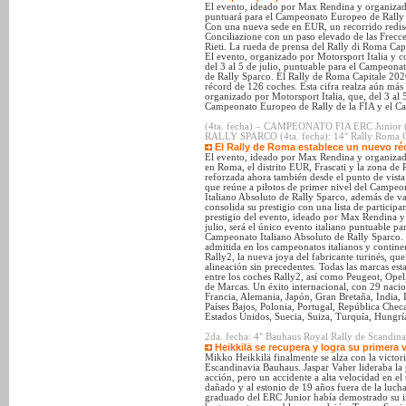
El evento, ideado por Max Rendina y organizado
puntuará para el Campeonato Europeo de Rally d
Con una nueva sede en EUR, un recorrido rediseñ
Conciliazione con un paso elevado de las Frecce
Rieti. La rueda de prensa del Rally di Roma Ca
El evento, organizado por Motorsport Italia y 
del 3 al 5 de julio, puntuable para el Campeona
de Rally Sparco. El Rally de Roma Capitale 2026 
récord de 126 coches. Esta cifra realza aún más
organizado por Motorsport Italia, que, del 3 al 5
Campeonato Europeo de Rally de la FIA y el Ca
(4ta. fecha) – CAMPEONATO FIA ERC Junio
RALLY SPARCO (4ta. fecha): 14° Rally Roma Ca
El Rally de Roma establece un nuevo réc
El evento, ideado por Max Rendina y organizado 
en Roma, el distrito EUR, Frascati y la zona de 
reforzada ahora también desde el punto de vista 
que reúne a pilotos de primer nivel del Campe
Italiano Absoluto de Rally Sparco, además de va
consolida su prestigio con una lista de participa
prestigio del evento, ideado por Max Rendina y 
julio, será el único evento italiano puntuable 
Campeonato Italiano Absoluto de Rally Sparco. 
admitida en los campeonatos italianos y continen
Rally2, la nueva joya del fabricante turinés, que
alineación sin precedentes. Todas las marcas es
entre los coches Rally2, así como Peugeot, Opel
de Marcas. Un éxito internacional, con 29 nacion
Francia, Alemania, Japón, Gran Bretaña, India,
Países Bajos, Polonia, Portugal, República Che
Estados Unidos, Suecia, Suiza, Turquía, Hungría 
2da. fecha: 4° Bauhaus Royal Rally de Scandina
Heikkilä se recupera y logra su primera 
Mikko Heikkilä finalmente se alza con la victor
Escandinavia Bauhaus. Jaspar Vaher lideraba la p
acción, pero un accidente a alta velocidad en 
dañado y al estonio de 19 años fuera de la lucha
graduado del ERC Junior había demostrado su in