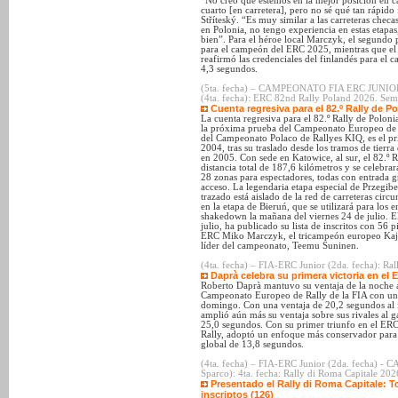
“No creo que estemos en la mejor posición en ca
cuarto [en carretera], pero no sé qué tan rápid
Stříteský. “Es muy similar a las carreteras checa
en Polonia, no tengo experiencia en estas etapas
bien”. Para el héroe local Marczyk, el segundo
para el campeón del ERC 2025, mientras que el t
reafirmó las credenciales del finlandés para el
4,3 segundos.
(5ta. fecha) – CAMPEONATO FIA ERC JUNI
(4ta. fecha): ERC 82nd Rally Poland 2026. Sem
Cuenta regresiva para el 82.º Rally de Po
La cuenta regresiva para el 82.º Rally de Polon
la próxima prueba del Campeonato Europeo de R
del Campeonato Polaco de Rallyes KIQ, es el pri
2004, tras su traslado desde los tramos de tierra 
en 2005. Con sede en Katowice, al sur, el 82.º 
distancia total de 187,6 kilómetros y se celebrar
28 zonas para espectadores, todas con entrada gr
acceso. La legendaria etapa especial de Przegibe
trazado está aislado de la red de carreteras cir
en la etapa de Bieruń, que se utilizará para los e
shakedown la mañana del viernes 24 de julio. El
julio, ha publicado su lista de inscritos con 56 
ERC Miko Marczyk, el tricampeón europeo Kaje
líder del campeonato, Teemu Suninen.
(4ta. fecha) – FIA-ERC Junior (2da. fecha): Rall
Daprà celebra su primera victoria en el
Roberto Daprà mantuvo su ventaja de la noche an
Campeonato Europeo de Rally de la FIA con un b
domingo. Con una ventaja de 20,2 segundos al i
amplió aún más su ventaja sobre sus rivales al g
25,0 segundos. Con su primer triunfo en el ERC
Rally, adoptó un enfoque más conservador para l
global de 13,8 segundos.
(4ta. fecha) – FIA-ERC Junior (2da. fecha
Sparco): 4ta. fecha: Rally di Roma Capitale 2026
Presentado el Rally di Roma Capitale: T
inscriptos (126)