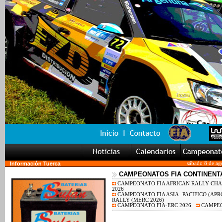
Información Tuerca
sábado 8 de ag
CAMPEONATOS FIA CONTINENT
CAMPEONATO FIA AFRICAN RALLY CHA
2026
CAMPEONATO FIA ASIA- PACIFICO (APRC
RALLY (MERC 2026)
CAMPEONATO FIA-ERC 2026
CAMPEO