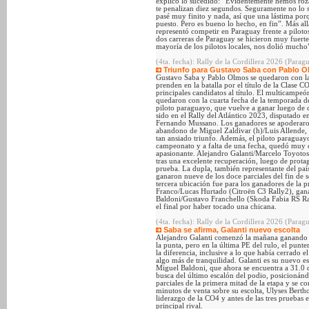
explicó lo sucedido: “Evidentemente hemos rozad
te penalizan diez segundos. Seguramente no lo 
pasé muy finito y nada, así que una lástima po
puesto. Pero es bueno lo hecho, en fin”. Más all
representó competir en Paraguay frente a piloto
dos carreras de Paraguay se hicieron muy fuertes
mayoría de los pilotos locales, nos dolió mucho
(4ta. fecha): Rally de la Cordillera 2026 (Parag
Triunfo para Gustavo Saba con Pablo Olm
Gustavo Saba y Pablo Olmos se quedaron con la
prenden en la batalla por el título de la Clase 
principales candidatos al título. El multicamp
quedaron con la cuarta fecha de la temporada d
piloto paraguayo, que vuelve a ganar luego de ca
sido en el Rally del Atlántico 2023, disputado 
Fernando Mussano. Los ganadores se apoderaron 
abandono de Miguel Zaldivar (h)/Luis Allende, y 
tan ansiado triunfo. Además, el piloto paraguay
campeonato y a falta de una fecha, quedó muy 
apasionante. Alejandro Galanti/Marcelo Toyotos
tras una excelente recuperación, luego de protag
prueba. La dupla, también representante del paí
ganaron nueve de los doce parciales del fin de 
tercera ubicación fue para los ganadores de la p
Franco/Lucas Hurtado (Citroën C3 Rally2), ganá
Baldoni/Gustavo Franchello (Skoda Fabia RS Ral
el final por haber tocado una chicana.
(4ta. fecha): Rally de la Cordillera 2026 (Parag
Saba se afirma, Galanti nuevo escolta
Alejandro Galanti comenzó la mañana ganando l
la punta, pero en la última PE del rulo, el punte
la diferencia, inclusive a lo que había cerrado e
algo más de tranquilidad. Galanti es su nuevo es
Miguel Baldoni, que ahora se encuentra a 31.0 
busca del último escalón del podio, posicionándo
parciales de la primera mitad de la etapa y se c
minutos de venta sobre su escolta, Ulyses Bertho
liderazgo de la CO4 y antes de las tres pruebas 
principal rival.