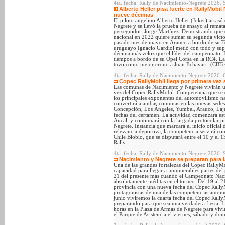
4ta. fecha: Rally de Nacimiento-Negrete 2026
Alberto Heller pisa fuerte en RallyMobi
nueve décimas
El piloto angelino Alberto Heller (Joker) arra
Negrete y se llevó la prueba de ensayo al remat
perseguidor, Jorge Martínez. Demostrando que es
nacional en 2022 quiere sumar su segunda victo
pasado mes de mayo en Arauco a bordo de su To
uruguayo Ignacio Gardiol metió con todo y sup
décima más veloz que el líder del campeonato, F
tiempos a bordo de su Opel Corsa en la RC4. L
tuvo como mejor crono a Juan Echavarri (CBTe
4ta. fecha: Rally de Nacimiento-Negrete 2026. 
Copec RallyMobil llega por primera vez 
Las comunas de Nacimiento y Negrete vivirán un
vez del Copec RallyMobil. Competencia que se de
los principales exponentes del automovilismo na
convertirá a ambas comunas en las nuevas sede
Concepción, Los Ángeles, Yumbel, Arauco, Laj
fechas del certamen. La actividad comenzará est
Ancali y continuará con la largada protocolar p
Negrete. Instancia que marcará el inicio oficial
relevancia deportiva, la competencia servirá c
Chile Biobío, que se disputará entre el 10 y e
Rally.
4ta. fecha: Rally de Nacimiento-Negrete 2026. 
Nacimiento y Negrete se preparan para l
Una de las grandes fortalezas del Copec RallyMob
capacidad para llegar a innumerables partes del 
21 del presente más cuando el Campeonato Nacio
absolutamente inéditas en el torneo. Del 19 al 2
provincia con una nueva fecha del Copec Rally
protagonistas de una de las competencias automo
junio viviremos la cuarta fecha del Copec Rall
preparando para que sea una verdadera fiesta. L
horas en la Plaza de Armas de Negrete para vivi
el Parque de Asistencia el viernes, sábado y d