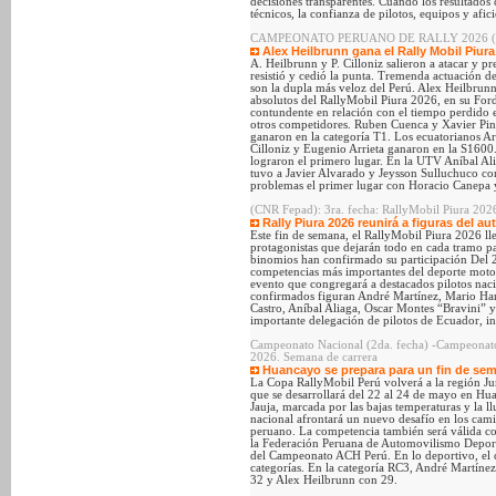
decisiones transparentes. Cuando los resultados 
técnicos, la confianza de pilotos, equipos y af
CAMPEONATO PERUANO DE RALLY 2026 (CNR Fe
Alex Heilbrunn gana el Rally Mobil Piura
A. Heilbrunn y P. Cilloniz salieron a atacar y p
resistió y cedió la punta. Tremenda actuación de
son la dupla más veloz del Perú. Alex Heilbrunn
absolutos del RallyMobil Piura 2026, en su Ford
contundente en relación con el tiempo perdido 
otros competidores. Ruben Cuenca y Xavier Pino
ganaron en la categoría T1. Los ecuatorianos 
Cilloniz y Eugenio Arrieta ganaron en la S160
lograron el primero lugar. En la UTV Aníbal Al
tuvo a Javier Alvarado y Jeysson Sulluchuco co
problemas el primer lugar con Horacio Canepa 
(CNR Fepad): 3ra. fecha: RallyMobil Piura 202
Rally Piura 2026 reunirá a figuras del 
Este fin de semana, el RallyMobil Piura 2026 ll
protagonistas que dejarán todo en cada tramo pa
binomios han confirmado su participación Del 26
competencias más importantes del deporte motor 
evento que congregará a destacados pilotos nacio
confirmados figuran André Martínez, Mario Ha
Castro, Aníbal Aliaga, Oscar Montes “Bravini” 
importante delegación de pilotos de Ecuador, i
Campeonato Nacional (2da. fecha) -Campeonato
2026. Semana de carrera
Huancayo se prepara para un fin de sema
La Copa RallyMobil Perú volverá a la región Jun
que se desarrollará del 22 al 24 de mayo en H
Jauja, marcada por las bajas temperaturas y la l
nacional afrontará un nuevo desafío en los camin
peruano. La competencia también será válida co
la Federación Peruana de Automovilismo Deport
del Campeonato ACH Perú. En lo deportivo, el 
categorías. En la categoría RC3, André Martíne
32 y Alex Heilbrunn con 29.