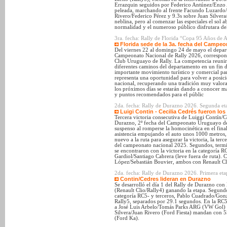
Errazquin seguidos por Federico Antúnez/Enzo 
peleada, marchando al frente Facundo Luzardo/C
Rivero/Federico Pérez y 9.3s sobre Juan Silvera
neblina, pero al comenzar las especiales el sol a
normalidad y el numeroso público disfrutara del
3ra. fecha: Rally de Florida “Copa 95 Años de
Florida sede de la 3a. fecha del Campeo
Del viernes 22 al domingo 24 de mayo el departa
Campeonato Nacional de Rally 2026, correspon
Club Uruguayo de Rally. La competencia reunirá
diferentes caminos del departamento en un fin 
importante movimiento turístico y comercial par
representa una oportunidad para volver a posicio
nacional, recuperando una tradición muy valorad
los próximos días se estarán dando a conocer má
y puntos recomendados para el públic
2da. fecha: Rally de Durazno 2026. Segunda eta
Luigi Contin - Cecilia Cedrés fueron lo
Tercera victoria consecutiva de Luiggi Contín/Ce
Durazno, 2ª fecha del Campeonato Uruguayo de 
suspenso al romperse la homocinética en el final 
asistencia empujando el auto unos 1000 metros,
nuevo a la ruta para asegurar la victoria, la terc
del campeonato nacional 2025. Segundos, ter
se encontraron con la victoria en la categoría R
Gardiol/Santiago Cabrera (leve fuera de ruta). 
López/Sebastián Bouvier, ambos con Renault Cl
2da. fecha: Rally de Durazno 2026. Primera eta
Contin/Cedres lideran en Durazno
Se desarrolló el día 1 del Rally de Durazno con
(Renault Clio/Rally4) ganando la etapa. Segundo
categoría RC5- y terceros, Pablo Cuadrado/Go
Rally5, separados por 29.1 segundos. En la R
a José Luis Arbelo/Tomás Parks ARG (VW Gol)
Silvera/Juan Rivero (Ford Fiesta) mandan con 
(Ford Ka).