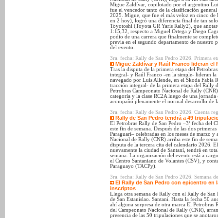
Migue Zaldívar, copilotado por el argentino Lu
fue el vencedor tanto de la clasificación genera
2025. Migue, que fue el más veloz en cinco de l
en 2 hoy), logró una diferencia final de tan so
Toyotoshi (Toyota GR Yaris Rally2), que anotaro
1:15,32, respecto a Miguel Ortega y Diego Cagn
podio de una carrera que finalmente se completó
previa en el segundo departamento de nuestro p
del evento.
3ra. fecha: Rally de San Pedro 2026. Primera eta
Migue Zaldívar y Raúl Franco lideran el
Tras la disputa de la primera etapa del Petrobra
integral- y Raúl Franco -en la simple- lideran la
navegado por Luis Allende, en el Škoda Fabia R
tracción integral- de la primera etapa del Rally 
Petrobras Campeonato Nacional de Rally (CNR), y
categoría y la clase RC2A luego de una jornada 
acompañó plenamente el normal desarrollo de l
3ra. fecha: Rally de San Pedro 2026. Cuenta reg
Rally de San Pedro tendrá a 49 tripulac
El Petrobras Rally de San Pedro –3ª fecha del C
este fin de semana. Después de las dos primeras
Paraguarí– celebradas en los meses de marzo y 
Nacional de Rally (CNR) arriba este fin de sema
disputa de la tercera cita del calendario 2026. 
nuevamente la ciudad de Santaní, tendrá en tota
semana. La organización del evento está a car
el Centro Santaniano de Volantes (CSV), y conta
Paraguayo (TACPy).
3ra. fecha: Rally de San Pedro 2026. Semana de
El Rally de San Pedro con epicentro en l
inscriptos
Llega otra semana de Rally con el Rally de San 
de San Estanislao. Santani. Hasta la fecha 50 a
ahí alguna sorpresa de otra marca El Petrobras R
del Campeonato Nacional de Rally (CNR), arranc
presencia de las 50 tripulaciones que se anotaro