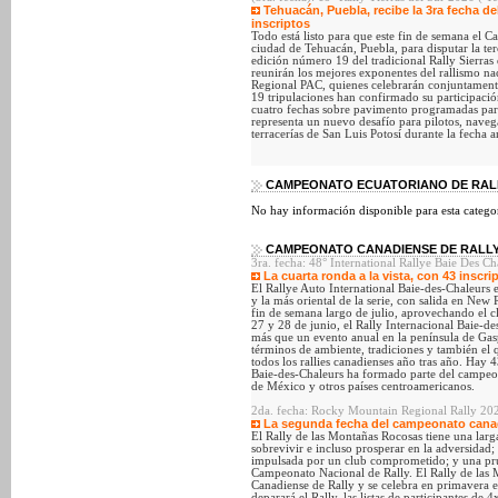
Tehuacán, Puebla, recibe la 3ra fecha d
inscriptos
Todo está listo para que este fin de semana el
ciudad de Tehuacán, Puebla, para disputar la te
edición número 19 del tradicional Rally Sierras
reunirán los mejores exponentes del rallismo na
Regional PAC, quienes celebrarán conjuntamente
19 tripulaciones han confirmado su participación
cuatro fechas sobre pavimento programadas para
representa un nuevo desafío para pilotos, navega
terracerías de San Luis Potosí durante la fecha 
CAMPEONATO ECUATORIANO DE RALL
No hay información disponible para esta categor
CAMPEONATO CANADIENSE DE RALLY
3ra. fecha: 48° International Rallye Baie Des C
La cuarta ronda a la vista, con 43 inscri
El Rallye Auto International Baie-des-Chaleurs 
y la más oriental de la serie, con salida en New
fin de semana largo de julio, aprovechando el c
27 y 28 de junio, el Rally Internacional Baie-de
más que un evento anual en la península de Gas
términos de ambiente, tradiciones y también el q
todos los rallies canadienses año tras año. Hay 
Baie-des-Chaleurs ha formado parte del campe
de México y otros países centroamericanos.
2da. fecha: Rocky Mountain Regional Rally 202
La segunda fecha del campeonato canad
El Rally de las Montañas Rocosas tiene una larg
sobrevivir e incluso prosperar en la adversidad
impulsada por un club comprometido; y una pru
Campeonato Nacional de Rally. El Rally de las
Canadiense de Rally y se celebra en primavera 
deparará el Rally. las listas de participantes de 