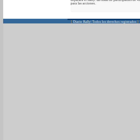
para las acciones.
[
Diario Rally| Todos los derechos registrados
]