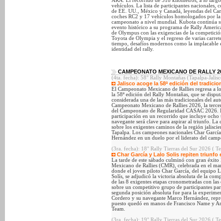
ARA. El recorrido de 318 kilómetros, a lo largo
vehículos. La lista de participantes nacionales
de EE. UU., México y Canadá, leyendas del Ca
coches RC2 y 17 vehículos homologados por la 
campeonato a nivel mundial. Kubota continúa su
evento histórico a su programa de Rally America
de Olympus con las exigencias de la competici
Toyota de Olympia y el regreso de varias carre
tiempo, desafíos modernos como la implacable e
identidad del rally.
CAMPEONATO MEXICANO DE RALLY 2
(4ta. fecha): 58° Rally Montañas (Tapalpa-Jalis
Jalisco acoge la 58ª edición del tradicio
El Campeonato Mexicano de Rallies regresa a los
la 58ª edición del Rally Montañas, que se disput
considerada una de las más tradicionales del aut
Campeonato Mexicano de Rallies 2026, la terce
del Campeonato de Regularidad CASAC 2026. Ha
participación en un recorrido que incluye ocho 
navegante será clave para aspirar al triunfo. L
sobre los exigentes caminos de la región jaliscie
Tapalpa. Los campeones nacionales Char García
Hernández en un duelo por el liderato del camp
(3ra. fecha): 18° Rally Tierras del Sur 2026 ( T
Char García y Lalo Solis repiten triunfo e
La tarde de este sábado culminó con gran éxito
Mexicano de Rallies (CMR), celebrada en el mar
donde el joven piloto Char García, del equip
Solís, se adjudicó la victoria absoluta de la co
de las 8 exigentes etapas cronometradas con las
sobre un competitivo grupo de participantes para
segunda posición absoluta fue para la experime
Cordero y su navegante Marco Hernández, repre
puesto quedó en manos de Francisco Name y Arm
Team.
(3ra. fecha): 19° Rally Tierras del Sur 2026 ( 