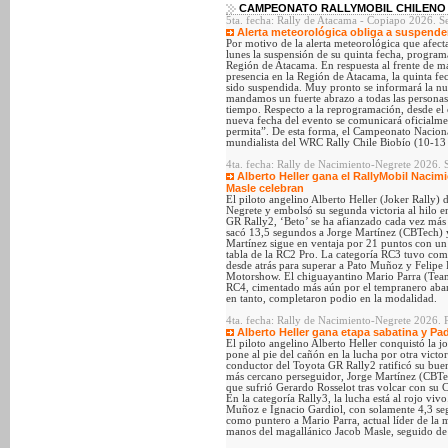
CAMPEONATO RALLYMOBIL CHILENO 
5ta. fecha: Rally de Atacama - Copiapo 2026. S
Alerta meteorológica obliga a suspende
Por motivo de la alerta meteorológica que afect
lunes la suspensión de su quinta fecha, program
Región de Atacama. En respuesta al frente de ma
presencia en la Región de Atacama, la quinta 
sido suspendida. Muy pronto se informará la nue
mandamos un fuerte abrazo a todas las personas
tiempo. Respecto a la reprogramación, desde el
nueva fecha del evento se comunicará oficialmen
permita”. De esta forma, el Campeonato Nacional
mundialista del WRC Rally Chile Biobío (10-13 
4ta. fecha: Rally de Nacimiento-Negrete 2026. 
Alberto Heller gana el RallyMobil Nacimie
Masle celebran
El piloto angelino Alberto Heller (Joker Rally)
Negrete y embolsó su segunda victoria al hilo e
GR Rally2, ‘Beto’ se ha afianzado cada vez más 
sacó 13,5 segundos a Jorge Martínez (CBTech) 
Martínez sigue en ventaja por 21 puntos con un 
tabla de la RC2 Pro. La categoría RC3 tuvo co
desde atrás para superar a Pato Muñoz y Felipe P
Motorshow. El chiguayantino Mario Parra (Team 
RC4, cimentado más aún por el tempranero aba
en tanto, completaron podio en la modalidad.
4ta. fecha: Rally de Nacimiento-Negrete 2026. P
Alberto Heller gana etapa sabatina y Padi
El piloto angelino Alberto Heller conquistó la 
pone al pie del cañón en la lucha por otra victo
conductor del Toyota GR Rally2 ratificó su bue
más cercano perseguidor, Jorge Martínez (CBTec
que sufrió Gerardo Rosselot tras volcar con su 
En la categoría Rally3, la lucha está al rojo vivo
Muñoz e Ignacio Gardiol, con solamente 4,3 seg
como puntero a Mario Parra, actual líder de la 
manos del magallánico Jacob Masle, seguido de