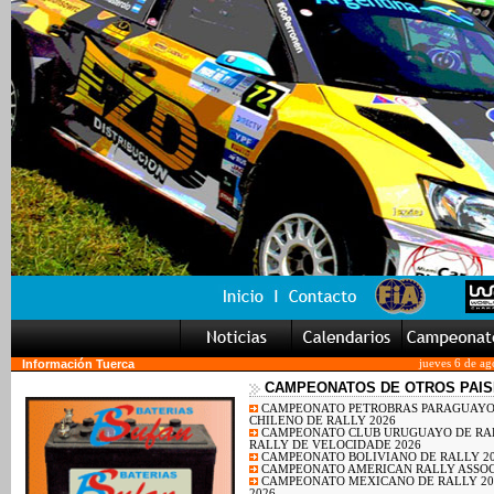
Información Tuerca
jueves 6 de ag
CAMPEONATOS DE OTROS PAIS
CAMPEONATO PETROBRAS PARAGUAYO 
CHILENO DE RALLY 2026
CAMPEONATO CLUB URUGUAYO DE RAL
RALLY DE VELOCIDADE 2026
CAMPEONATO BOLIVIANO DE RALLY 2
CAMPEONATO AMERICAN RALLY ASSOCI
CAMPEONATO MEXICANO DE RALLY 20
2026