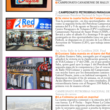
CAMPEONATO CANADIENSE DE RALLY 
CAMPEONATO PETROBRAS PARAGUAY
Campeonato Petrobras Nacional de Super Prime:
Se viene la cuarta fecha del Campeonat
Tras la postergación –en dos oportunidades– de
como la segunda fecha del Petrobras Campeonat
semana del 8 y 9 de agosto se llevará a cabo el 
Centro Paraguayo de Volantes (CPV) confirmaro
Campeonato Nacional de Super Prime (CNSP), el
llevará a cabo el sábado 8 y domingo 9 de agos
postergada en dos oportunidades (una vez por el
Fútbol), se disputará en el circuito de Los Oliv
Arroyense de Volantes (CAV), que trabaja intens
ocasión.
5ta. fecha: Rally de la Cordillera 2026. Final
Gustavo Saba manda en el barro del Rall
El piloto Gustavo Saba, navegado por el argent
adjudicó la victoria en la clasificación general,
de FIA/Codasur y 5ª del CNR-, en el que predom
Saba, quien ganó ayer la etapa 1 del Petrobras R
segunda etapa de la competencia y fue el venc
de Rally FIA/Codasur y quinta del Campeonato N
con mucho barro por los demandantes caminos de
Gabriel Duarte, junto a su habitual navegante, 
disputaron durante el fin de semana, en el event
Ayala (Barrero Grande). Con estos resultados, D
extraordinaria faena con el Peugeot 208 Rally4,
primera vez de manera oficial.
CAMPEONATO PETROBRAS NACIONAL DE SUPE
Semana de carrera
La Colmena ya está en marcha!
La cuenta regresiva comenzó y la emoción del 
con fuerza. La 4ª Fecha – Super Prime La Colmen
nuevamente dos exigentes pruebas especiales sob
todo lo necesario para poner a prueba la destrez