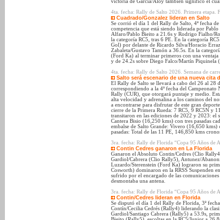
victoria de García/Aloy también significó el cu
4ta. fecha: Rally de Salto 2026. Primera etapa. F
Cuadrado/Gonzalez lideran en Salto
Se corrió el día 1 del Rally de Salto, 4ª fecha
competencia que está siendo liderada por Pabl
Alfaro/Pablo Bieito a 21.6s y Rodrigo Fialho/Ro
la categoría RC5, tras 6 PE. En la categoría R
Gol) por delante de Ricardo Silva/Horacio Erraz
Zabaleta/Gustavo Tamón a 36.5s. En la categor
(Ford Ka) al terminar primeros con una ventaj
y de 24.2s sobre Diego Falco/Martín Piquinela
4ta. fecha: Rally de Salto 2026. Semana de carr
Salto será escenario de una nueva cita d
El Rally de Salto se llevará a cabo del 26 al 28
correspondiendo a la 4ª fecha del Campeonato 
Rally (CUR), que otorgará puntaje y medio. Est
alta velocidad y adrenalina a los caminos del no
a encontrarse para disfrutar de este gran deport
cierre de la Primera Rueda: 7 RC5, 9 RC5N y 1
transitaron en las ediciones de 2022 y 2023: el
Cantera Bisio (16,250 kms) con tres pasadas ca
embalse de Salto Grande: Vivero (16,650 kms) 
pasadas: Total de las 11 PE, 146,850 kms cron
3ra. fecha: Rally de Florida “Copa 95 Años de
Contin Cedres ganaron en La Florida
Ganaron el Absoluto Contin/Cedres (Clio Rally4
Gardiol/Cabrera (Clio Rally5), Antunez/Abanon
Luzardo/Sterenstein (Ford Ka) lograron su prime
Cosworth) dominaron en la RRSS Suspenden entr
sufrido por el encargado de las comunicaciones 
desmontaba una antena.
3ra. fecha: Rally de Florida “Copa 95 Años de 
Contin/Cedres lideran en Florida
Se disputó el día 1 del Rally de Florida, 3ª fe
Contín/Cecilia Cedrés (Rally4) liderando la clas
Gardiol/Santiago Cabrera (Rally5) a 53.9s, prim
Bieito (Rally5), escoltas en la RC5/Junior a 26.