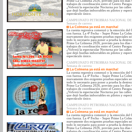
Prime La Colmena 2026, previsto para los días 
trabajos de coordinación entre el Centro Parag
¿Volverá la espectacular Nocturna por las calle
que dejó huellas imborrables en pilotos y espec
espectáculo único.
CAMPEONATO PETROBRAS NACIONAL DE SUPE
Semana de carrera
La Colmena ya está en marcha!
La cuenta regresiva comenzó y la emoción del 
con fuerza. La 4ª Fecha – Super Prime La Colmen
nuevamente dos exigentes pruebas especiales sob
todo lo necesario para poner a prueba la destrez
Prime La Colmena 2026, previsto para los días 
trabajos de coordinación entre el Centro Parag
¿Volverá la espectacular Nocturna por las calle
que dejó huellas imborrables en pilotos y espec
espectáculo único.
CAMPEONATO PETROBRAS NACIONAL DE SUPE
Semana de carrera
La Colmena ya está en marcha!
La cuenta regresiva comenzó y la emoción del 
con fuerza. La 4ª Fecha – Super Prime La Colmen
nuevamente dos exigentes pruebas especiales sob
todo lo necesario para poner a prueba la destrez
Prime La Colmena 2026, previsto para los días 
trabajos de coordinación entre el Centro Parag
¿Volverá la espectacular Nocturna por las calle
que dejó huellas imborrables en pilotos y espec
espectáculo único.
CAMPEONATO PETROBRAS NACIONAL DE SUPE
Semana de carrera
La Colmena ya está en marcha!
La cuenta regresiva comenzó y la emoción del 
con fuerza. La 4ª Fecha – Super Prime La Colmen
nuevamente dos exigentes pruebas especiales sob
todo lo necesario para poner a prueba la destrez
Prime La Colmena 2026, previsto para los días 
trabajos de coordinación entre el Centro Parag