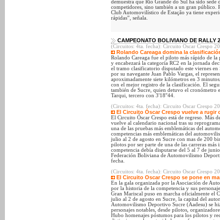
demuestra que Rio Grande do Sul ha sido sede de
competidores, sino también a un gran público. P
Club Automovilístico de Estação ya tiene experi
rápidas”, señala.
CAMPEONATO BOLIVIANO DE RALLY 2
(Circuitos: 4ta. fecha): Circuito Oscar Crespo 2
Rolando Careaga domina la clasificació
Rolando Careaga fue el piloto más rápido de la 
y encabezará la categoría RC2 en la jornada deci
el tramo clasificatorio disputado este viernes
por su navegante Juan Pablo Vargas, el represe
aproximadamente siete kilómetros en 3 minutos,
con el mejor registro de la clasificación. El s
también de Sucre, quien detuvo el cronómetro e
Tarqui, tercero con 3'18''44.
(Circuitos: 4ta. fecha): Circuito Oscar Crespo 
El Circuito Óscar Crespo vuelve a rugir
El Circuito Óscar Crespo está de regreso. Más 
vuelve al calendario nacional tras su reprogram
una de las pruebas más emblemáticas del automo
competencias más emblemáticas del automovilism
julio al 2 de agosto en Sucre con mas de 200 bin
pilotos por ser parte de una de las carreras más
competencia debía disputarse del 5 al 7 de junio, 
Federación Boliviana de Automovilismo Deport
fecha.
(Circuitos: 4ta. fecha): Circuito Oscar Crespo 
El Circuito Oscar Crespo se pone en mar
En la gala organizada por la Asociación de Au
por la historia de la competencia y sus personaj
Gran Mariscal puso en marcha oficialmente el C
julio al 2 de agosto en Sucre, la capital del au
Automovilismo Deportivo Sucre (Aadesu) se hizo
personajes notables, desde pilotos, organizador
Hubo homenajes póstumos para los pilotos y rec