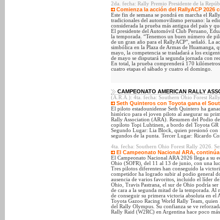
2da. fecha: Rally Premio Presidente de la Repú
Comienza la acción del RallyACP 2026 co
Este fin de semana se pondrá en marcha el Ral
tradicionales del automovilismo peruano: la edi
considerada la prueba más antigua del país y q
El presidente del Automóvil Club Peruano, Eduar
la temporada. “Tenemos un buen número de pilot
de un gran año para el RallyACP”, señaló. La ac
simbólica en la Plaza de Armas de Huamanga, que
mayo, la competencia se trasladará a los exigen
de mayo se disputará la segunda jornada con r
En total, la prueba comprenderá 170 kilómetros
cuatro etapas el sábado y cuatro el domingo.
CAMPEONATO AMERICAN RALLY ASSOC
(A.R.A.): 4ta. fecha: Southern Ohio Forest Rall
Seth Quinteros con Toyota gana el Sout
El piloto estadounidense Seth Quintero ha ganad
histórico para el joven piloto al asegurar su pr
Rally Association (ARA). Resumen del Podio de
copiloto Topi Luhtinen, a bordo del Toyota
Segundo Lugar: Lia Block, quien presionó con f
segundos de la punta. Tercer Lugar: Ricardo Co
4ta. fecha: Southern Ohio Forest Rally 2026. S
El Campeonato Nacional ARA, continúa s
El Campeonato Nacional ARA 2026 llega a su ecu
Ohio (SOFR), del 11 al 13 de junio, con una luc
Tres pilotos diferentes han conseguido la victo
competidor ha logrado subir al podio general do
ausencia de varios favoritos, incluido el líder 
Ohio, Travis Pastrana, el sur de Ohio podría ser 
de cara a la segunda mitad de la temporada. Al
de conseguir su primera victoria absoluta en el 
Toyota Gazoo Racing World Rally Team, quien l
del Rally Olympus. Su confianza se ve reforzad
Rally Raid (W2RC) en Argentina hace poco más