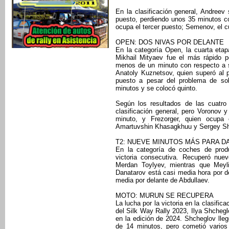
En la clasificación general, Andree
puesto, perdiendo unos 35 minutos co
ocupa el tercer puesto; Semenov, el c
OPEN: DOS NIVAS POR DELANTE
En la categoría Open, la cuarta eta
Mikhail Mityaev fue el más rápido p
menos de un minuto con respecto a 
Anatoly Kuznetsov, quien superó al 
puesto a pesar del problema de sob
minutos y se colocó quinto.
Según los resultados de las cuatro
clasificación general, pero Voronov y
minuto, y Frezorger, quien ocupa 
Amartuvshin Khasagkhuu y Sergey Shal
T2: NUEVE MINUTOS MÁS PARA 
En la categoría de coches de prod
victoria consecutiva. Recuperó nu
Merdan Toylyev, mientras que Meyl
Danatarov está casi media hora por de
media por delante de Abdullaev.
MOTO: MURUN SE RECUPERA
La lucha por la victoria en la clasifi
del Silk Way Rally 2023, Ilya Shchegl
en la edición de 2024. Shcheglov ll
de 14 minutos, pero cometió varios