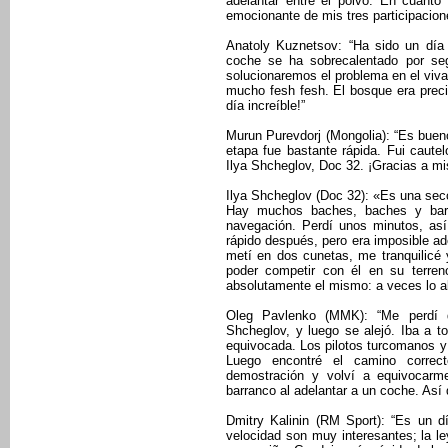
adelantar entre el polvo. En cuanto
emocionante de mis tres participacion
Anatoly Kuznetsov: “Ha sido un día
coche se ha sobrecalentado por se
solucionaremos el problema en el viva
mucho fesh fesh. El bosque era prec
día increíble!”
Murun Purevdorj (Mongolia): “Es bueno
etapa fue bastante rápida. Fui caute
Ilya Shcheglov, Doc 32. ¡Gracias a m
Ilya Shcheglov (Doc 32): «Es una secc
Hay muchos baches, baches y barr
navegación. Perdí unos minutos, as
rápido después, pero era imposible ad
metí en dos cunetas, me tranquilicé 
poder competir con él en su terreno
absolutamente el mismo: a veces lo a
Oleg Pavlenko (MMK): “Me perdí d
Shcheglov, y luego se alejó. Iba a 
equivocada. Los pilotos turcomanos 
Luego encontré el camino correc
demostración y volví a equivocarm
barranco al adelantar a un coche. Así 
Dmitry Kalinin (RM Sport): “Es un d
velocidad son muy interesantes; la l