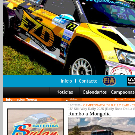
Información Tuerca
Volver
viernes 7 de a
15/7/2025 -
CAMPEONATOS DE RALLY RAID
-
CR
15° Silk Way Rally 2025 (Rally Ruta De La 
Rumbo a Mongolia