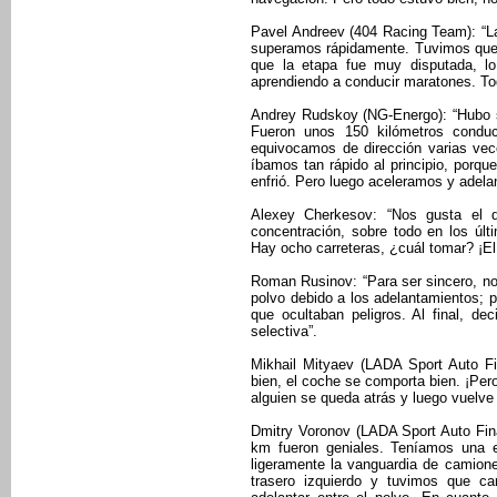
Pavel Andreev (404 Racing Team): “La
superamos rápidamente. Tuvimos que d
que la etapa fue muy disputada, 
aprendiendo a conducir maratones. To
Andrey Rudskoy (NG-Energo): “Hubo se
Fueron unos 150 kilómetros condu
equivocamos de dirección varias vec
íbamos tan rápido al principio, porqu
enfrió. Pero luego aceleramos y adel
Alexey Cherkesov: “Nos gusta el
concentración, sobre todo en los úl
Hay ocho carreteras, ¿cuál tomar? ¡El 
Roman Rusinov: “Para ser sincero, no
polvo debido a los adelantamientos;
que ocultaban peligros. Al final, de
selectiva”.
Mikhail Mityaev (LADA Sport Auto Fin
bien, el coche se comporta bien. ¡Per
alguien se queda atrás y luego vuelve a
Dmitry Voronov (LADA Sport Auto Fin
km fueron geniales. Teníamos una e
ligeramente la vanguardia de camion
trasero izquierdo y tuvimos que c