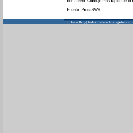
con cariño. Conduje más rápido de lo q
Fuente: PressSWR
[
Diario Rally| Todos los derechos registrados
]