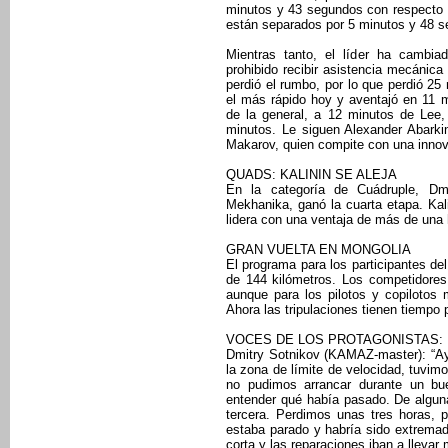
minutos y 43 segundos con respecto a 
están separados por 5 minutos y 48 
Mientras tanto, el líder ha cambi
prohibido recibir asistencia mecánica
perdió el rumbo, por lo que perdió 25 
el más rápido hoy y aventajó en 11 
de la general, a 12 minutos de Lee,
minutos. Le siguen Alexander Abarki
Makarov, quien compite con una innov
QUADS: KALININ SE ALEJA
En la categoría de Cuádruple, D
Mekhanika, ganó la cuarta etapa. Ka
lidera con una ventaja de más de una 
GRAN VUELTA EN MONGOLIA
El programa para los participantes de
de 144 kilómetros. Los competidores s
aunque para los pilotos y copilotos 
Ahora las tripulaciones tienen tiempo p
VOCES DE LOS PROTAGONISTAS:
Dmitry Sotnikov (KAMAZ-master): “Ay
la zona de límite de velocidad, tuvi
no pudimos arrancar durante un bu
entender qué había pasado. De algun
tercera. Perdimos unas tres horas,
estaba parado y habría sido extrema
corta y las reparaciones iban a lleva