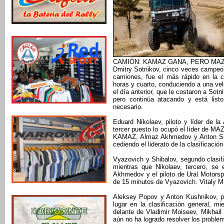
CAMIÓN: KAMAZ GANA, PERO MAZ
Dmitry Sotnikov, cinco veces campeón
camiones, fue el más rápido en la c
horas y cuarto, conduciendo a una ve
el día anterior, que le costaron a Sotn
pero continúa atacando y está lis
necesario.
Eduard Nikolaev, piloto y líder de l
tercer puesto lo ocupó el líder de M
KAMAZ, Almaz Akhmedov y Anton Shib
cediendo el liderato de la clasificación
Vyazovich y Shibalov, segundo clasi
mientras que Nikolaev, tercero, s
Akhmedov y el piloto de Ural Motorsp
de 15 minutos de Vyazovich. Vitaly Mu
Aleksey Popov y Anton Kushnikov, pil
lugar en la clasificación general, 
delante de Vladimir Moiseev, Mikhai
aún no ha logrado resolver los proble