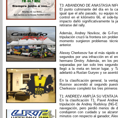
T3: ABANDONO DE ANASTASIA NI
El punto culminante del día en la c
igual que el año pasado, su equipo no
control en el kilómetro 66, el side-b
impacto dañó significativamente la j
retirarse del rally.
Además, Andrey Novikov, de G-Force
tripulación cruzó la frontera sin probl
momento surgieron problemas técnic
anterior.
Alexey Cherkesov fue el más rápido en
segundos por una infracción en el enl
hermano Dmitry. Además, en los prot
separadas por tan solo tres segund
llegó a la meta en tercer lugar, y 
adelantó a Ruslan Guryev y se asentó 
En la clasificación general, la ven
Rusinov ascendió al segundo puest
Cherkesov completó los tres primeros 
T1: ANDREEV AMPLÍA SU VENTAJA
En la clasificación T1, Pavel Andre
tripulación de Andrey Rudskoy (NG-E
navegación, pero perdió menos de d
condujeron con cuidado y se alzaron
minutos con respecto al ganador; Ale