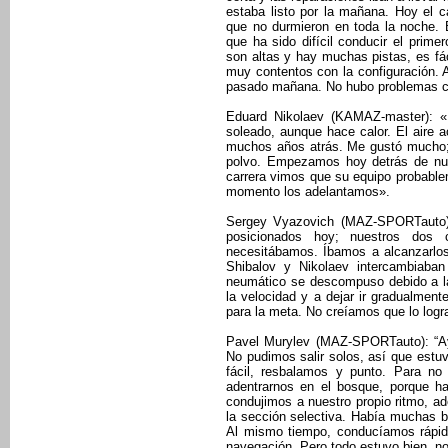
estaba listo por la mañana. Hoy el c
que no durmieron en toda la noche. 
que ha sido difícil conducir el prim
son altas y hay muchas pistas, es f
muy contentos con la configuración.
pasado mañana. No hubo problemas con
Eduard Nikolaev (KAMAZ-master): «
soleado, aunque hace calor. El aire 
muchos años atrás. Me gustó mucho;
polvo. Empezamos hoy detrás de nu
carrera vimos que su equipo probable
momento los adelantamos».
Sergey Vyazovich (MAZ-SPORTauto):
posicionados hoy; nuestros dos 
necesitábamos. Íbamos a alcanzarlo
Shibalov y Nikolaev intercambiaba
neumático se descompuso debido a la
la velocidad y a dejar ir gradualme
para la meta. No creíamos que lo logr
Pavel Murylev (MAZ-SPORTauto): “A
No pudimos salir solos, así que estu
fácil, resbalamos y punto. Para no
adentrarnos en el bosque, porque h
condujimos a nuestro propio ritmo, 
la sección selectiva. Había muchas bifu
Al mismo tiempo, conducíamos rápido,
navegación. Pero todo estuvo bien, n