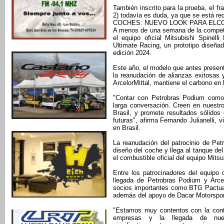
También inscrito para la prueba, el
2) todavía es duda, ya que se está re
COCHES: NUEVO LOOK PARA EL
A menos de una semana de la competici
el equipo oficial Mitsubishi Spinel
Ultimate Racing, un prototipo diseña
edición 2024.
Este año, el modelo que antes present
la reanudación de alianzas exitosas
ArcelorMittal, mantiene el carbono en 
"Contar con Petrobras Podium como n
larga conversación. Creen en nuestro
Brasil, y promete resultados sólidos
futuras", afirma Fernando Julianelli,
en Brasil.
La reanudación del patrocinio de Pet
diseño del coche y llega al tanque de
el combustible oficial del equipo Mits
Entre los patrocinadores del equipo 
llegada de Petrobras Podium y Arcel
socios importantes como BTG Pactua
además del apoyo de Dacar Motorspor
"Estamos muy contentos con la conti
empresas y la llegada de nuevo