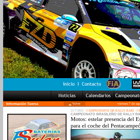
Información Tuerca
Volver
viernes 7 de a
21/7/2025 -
CAMPEONATOS DE RALLY RAID
-
CR
CAMPEONATO BRASILEÑO DE RALLY RAID: 5
Motos: estelar presencia del 
para el coche del Pentacampe