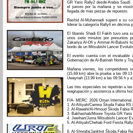
GR Yaris Rally2 desde Arabia Saudí. 
el jueves por la mañana y se mostró
llegada de más piezas de repuesto.
Rashid Al-Muhannadi superó a su c
liderar la categoría Rally4 en décima p
El libanés Shadi El Fakih tuvo una s
unos siete minutos por presuntos p
Zakariya Al-Ofi y Ammar Al-Balushi li
bordo de un Mitsubishi Lancer Evoluti
El evento cuenta con el invaluable 
Gobernación de Al-Batinah Norte y T
Mañana viernes, los competidores s
(15,69 km) abre la prueba a las 09:13
Uwaynah (13,99 km) a las 09:56 h y a 
Las tres especiales se repetirán a la
reagrupación y asistencia a última ho
FIA- MERC: 2026 Oman International R
1. Al-Attiyah/Carrera Škoda Fabia RS 
2. Al-Rawahi/Al-Hmoud Škoda Fabia R
3. Bakhashab/Moore Toyota GR Yaris 
4. Jweihan/Juma Mitsubishi Lancer E
5. Al-Attiyah/Chehab Ford Fiesta Rall
6. Al-Shorafa/Jankhot Škoda Fabia Ra