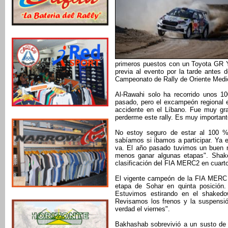
primeros puestos con un Toyota GR Ya
previa al evento por la tarde antes 
Campeonato de Rally de Oriente Medi
Al-Rawahi solo ha recorrido unos 1
pasado, pero el excampeón regional es
accidente en el Líbano. Fue muy gra
perderme este rally. Es muy important
No estoy seguro de estar al 100 %
sabíamos si íbamos a participar. Ya 
va. El año pasado tuvimos un buen r
menos ganar algunas etapas". Shak
clasificación del FIA MERC2 en cuarto
El vigente campeón de la FIA MERC M
etapa de Sohar en quinta posición.
Estuvimos estirando en el shakedo
Revisamos los frenos y la suspensi
verdad el viernes".
Bakhashab sobrevivió a un susto de ú