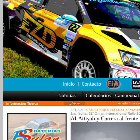
Información Tuerca
Volver
sábado 8 de ag
22/1/2026 -
CAMPEONATOS FIA CONTINENTALE
1ra. fecha: 32° Oman International Rally 2
Al-Attiyah y Carrera al frente