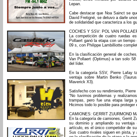
Lepan.
Cabe destacar que Noa Sainct se que
David Fretigné, se detuvo a darle unos 
de solidaridad que caracteriza a los g
COCHES Y SSV: POL VAN POLLAE
La competición de cuatro ruedas es
Pollaert ganó la etapa con un tiempo
09 s, con Philippe Lambilliotte comple
En la clasificación general de coches
Van Pollaert (Optimus) a tan solo 58
del líder.
En la categoría SSV, Pierre Lafay ta
ventaja sobre Martin Benko (Tauru
Maverick X3).
Satisfecho con su rendimiento, Pierre L
“No tuvimos problemas y realizamo
trampas, pero fue una etapa larga 
Hicimos todo lo posible para proteger e
CAMIONES: GERRIT ZUURMOND M
En la categoría de camiones, Gerrit Z
su dominio y ampliando su ventaja e
artículo, es el único competidor de su
Sus cuatro rivales siguen en pista, 
en la clasificación de la etapa o la gen