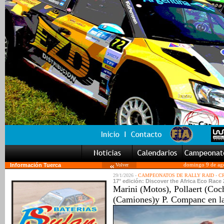
Información Tuerca
Volver
domingo 9 de ag
29/1/2026 -
CAMPEONATOS DE RALLY RAID
-
CR
17° edición: Discover the Africa Eco Race 
Marini (Motos), Pollaert (Co
(Camiones)y P. Companc en la