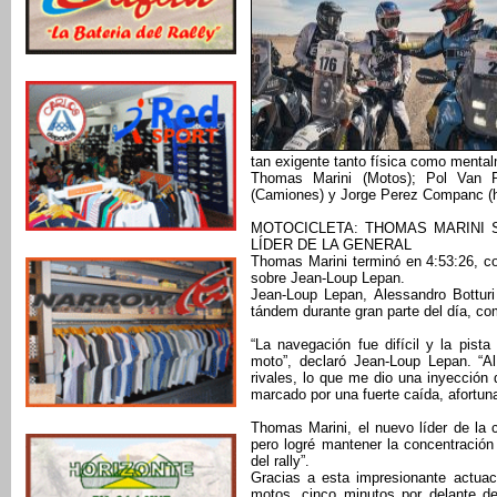
tan exigente tanto física como menta
Thomas Marini (Motos); Pol Van P
(Camiones) y Jorge Perez Companc (hi
MOTOCICLETA: THOMAS MARINI S
LÍDER DE LA GENERAL
Thomas Marini terminó en 4:53:26, c
sobre Jean-Loup Lepan.
Jean-Loup Lepan, Alessandro Botturi
tándem durante gran parte del día, co
“La navegación fue difícil y la pist
moto”, declaró Jean-Loup Lepan. “Al
rivales, lo que me dio una inyección
marcado por una fuerte caída, afortun
Thomas Marini, el nuevo líder de la c
pero logré mantener la concentración 
del rally”.
Gracias a esta impresionante actuaci
motos, cinco minutos por delante d