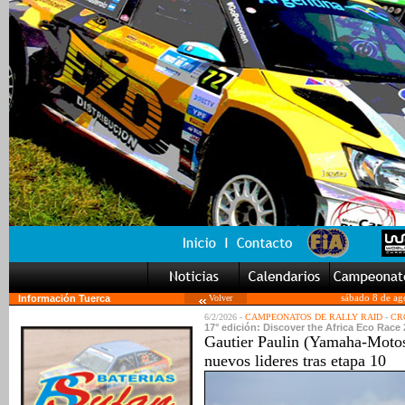
Información Tuerca
Volver
sábado 8 de ag
6/2/2026 -
CAMPEONATOS DE RALLY RAID
-
CRO
17° edición: Discover the Africa Eco Race
Gautier Paulin (Yamaha-Motos
nuevos lideres tras etapa 10