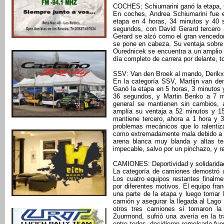
COCHES: Schiumarini ganó la etapa, 
En coches, Andrea Schiumarini fue 
etapa en 4 horas, 34 minutos y 40 
segundos, con David Gerard tercero 
Gerard se alzó como el gran vencedor 
se pone en cabeza. Su ventaja sobre
Ourednicek se encuentra a un amplio 
día completo de carrera por delante, t
SSV: Van den Broek al mando, Derikx ti
En la categoría SSV, Martijn van d
Ganó la etapa en 5 horas, 3 minutos
36 segundos, y Martin Benko a 7 m
general se mantienen sin cambios, 
amplía su ventaja a 52 minutos y 1
mantiene tercero, ahora a 1 hora y 35
problemas mecánicos que lo ralentiza
como extremadamente mala debido a la
arena blanca muy blanda y altas te
impecable, salvo por un pinchazo, y r
CAMIONES: Deportividad y solidarida
La categoría de camiones demostró u
Los cuatro equipos restantes finalm
por diferentes motivos. El equipo fr
una parte de la etapa y luego tomar l
camión y asegurar la llegada al Lago
otros tres camiones sí tomaron la s
Zuurmond, sufrió una avería en la t
entre todos, decidieron remolcarlo fue