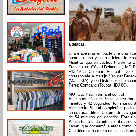
alteradas.
Una etapa más en bucle y la clasific
gana la etapa y pasa a liderar la cla
Mientras que en coches triunfo itali
Frances de Gérard-Delacour ( MD Ra
+13.49 a Christian Femont- Docx 
corresponde a Martijn Van der Broe
(Man TGA), y en Históricos el binom
Perez Companc (Toyota HDJ 80).
MOTOS: Paulin toma el control
En motos, Gautier Paulin atacó con 
minutos y 42 segundos, terminando 
Alessandro Botturi completó el podio
un día más difícil. Un error de naveg
de 54 minutos del ganador. Esto tuv
Paulin tomó la delantera y ahora se 
Lepan, que comenzó la etapa como líde
Con diferencias como estas, nada es s