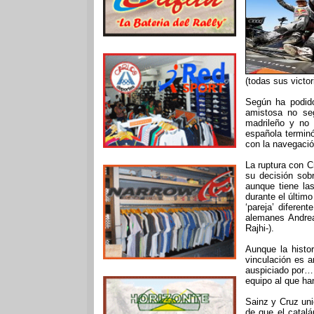
(todas sus victo
Según ha podid
amistosa no seg
madrileño y no 
española termin
con la navegación
La ruptura con C
su decisión sobr
aunque tiene la
durante el último
‘pareja’ difere
alemanes Andrea
Rajhi-).
Aunque la histo
vinculación es a
auspiciado por… 
equipo al que ha
Sainz y Cruz un
de que el catal