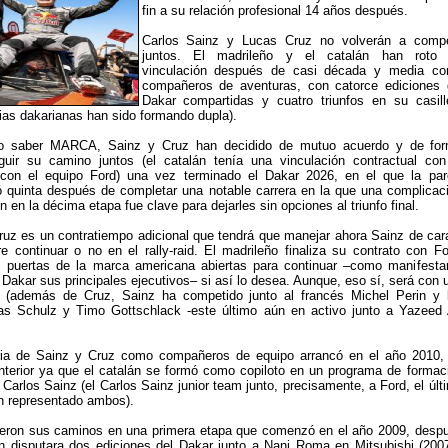
fin a su relación profesional 14 años después.
Carlos Sainz y Lucas Cruz no volverán a compe
juntos. El madrileño y el catalán han roto
vinculación después de casi década y media c
compañeros de aventuras, con catorce ediciones 
Dakar compartidas y cuatro triunfos en su casill
rias dakarianas han sido formando dupla).
o saber MARCA, Sainz y Cruz han decidido de mutuo acuerdo y de fo
uir su camino juntos (el catalán tenía una vinculación contractual con
con el equipo Ford) una vez terminado el Dakar 2026, en el que la par
ó quinta después de completar una notable carrera en la que una complicac
 en la décima etapa fue clave para dejarles sin opciones al triunfo final.
ruz es un contratiempo adicional que tendrá que manejar ahora Sainz de car
e continuar o no en el rally-raid. El madrileño finaliza su contrato con Fo
s puertas de la marca americana abiertas para continuar –como manifesta
 Dakar sus principales ejecutivos– si así lo desea. Aunque, eso sí, será con 
nte (además de Cruz, Sainz ha competido junto al francés Michel Perin y 
s Schulz y Timo Gottschlack -este último aún en activo junto a Yazeed 
ria de Sainz y Cruz como compañeros de equipo arrancó en el año 2010,
nterior ya que el catalán se formó como copiloto en un programa de formac
Carlos Sainz (el Carlos Sainz junior team junto, precisamente, a Ford, el últ
n representado ambos).
ieron sus caminos en una primera etapa que comenzó en el año 2009, desp
án disputara dos ediciones del Dakar junto a Nani Roma en Mitsubishi (200