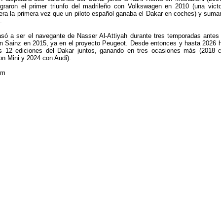
ograron el primer triunfo del madrileño con Volkswagen en 2010 (una victo
 era la primera vez que un piloto español ganaba el Dakar en coches) y suma
.
só a ser el navegante de Nasser Al-Attiyah durante tres temporadas antes
on Sainz en 2015, ya en el proyecto Peugeot. Desde entonces y hasta 2026 
s 12 ediciones del Dakar juntos, ganando en tres ocasiones más (2018 
n Mini y 2024 con Audi).
om