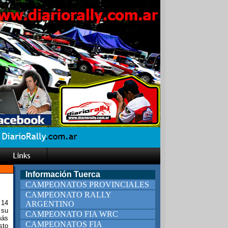
Información Tuerca
CAMPEONATOS PROVINCIALES
CAMPEONATO RALLY
 14
ARGENTINO
 su
CAMPEONATO FIA WRC
más
CAMPEONATOS FIA
sto