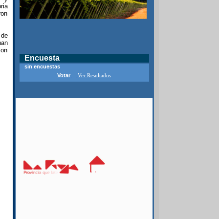
ria
ron
 de
han
con
Encuesta
sin encuestas
Votar
Ver Resultados