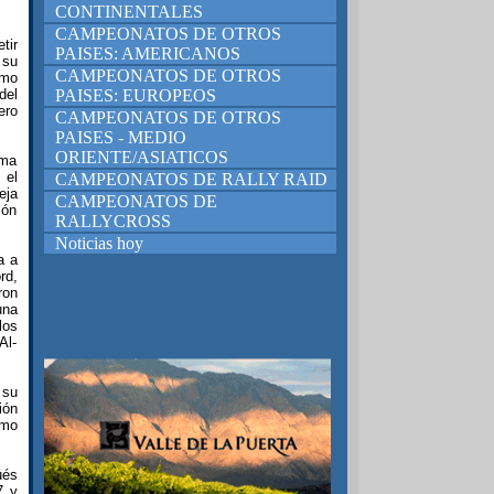
CONTINENTALES
CAMPEONATOS DE OTROS
tir
PAISES: AMERICANOS
 su
CAMPEONATOS DE OTROS
omo
del
PAISES: EUROPEOS
ero
CAMPEONATOS DE OTROS
PAISES - MEDIO
ORIENTE/ASIATICOS
rma
 el
CAMPEONATOS DE RALLY RAID
eja
CAMPEONATOS DE
ión
RALLYCROSS
Noticias hoy
a a
rd,
ron
una
los
Al-
 su
ión
imo
ués
7 y