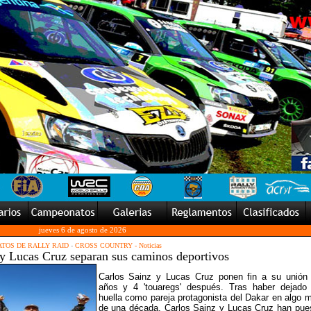
jueves 6 de agosto de 2026
TOS DE RALLY RAID
-
CROSS COUNTRY - Noticias
 y Lucas Cruz separan sus caminos deportivos
Carlos Sainz y Lucas Cruz ponen fin a su unión
años y 4 'touaregs' después. Tras haber dejado
huella como pareja protagonista del Dakar en algo 
de una década, Carlos Sainz y Lucas Cruz han pue