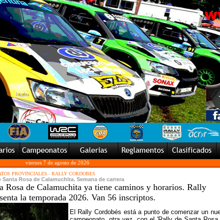
viernes 7 de agosto de 2026
TOS PROVINCIALES
-
RALLY CORDOBES
de Santa Rosa de Calamuchita. Semana de carrera
a Rosa de Calamuchita ya tiene caminos y horarios. Rally
enta la temporada 2026. Van 56 inscriptos.
El Rally Cordobés está a punto de comenzar un nu
campeonato, otra vez, con el 'Rally de Santa Rosa