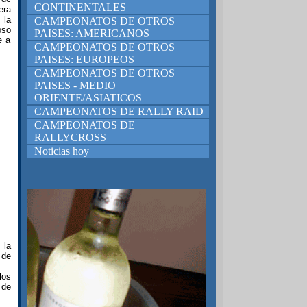
CONTINENTALES
era
 la
CAMPEONATOS DE OTROS
oso
PAISES: AMERICANOS
e a
CAMPEONATOS DE OTROS
PAISES: EUROPEOS
CAMPEONATOS DE OTROS
PAISES - MEDIO
ORIENTE/ASIATICOS
CAMPEONATOS DE RALLY RAID
CAMPEONATOS DE
RALLYCROSS
Noticias hoy
 la
 de
los
 de