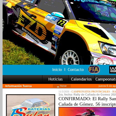
Información Tuerca
Volver
jueves 6 de ag
11/3/2026 -
CAMPEONATOS PROVINCIALES
-
RA
1ra. fecha: Rally de Cañada de Gomez 202
CONFIRMADO: El Rally Santaf
Cañada de Gómez. 56 inscript