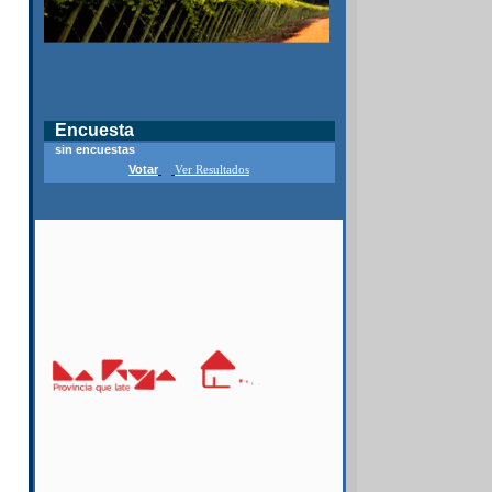
Encuesta
sin encuestas
Votar
Ver Resultados