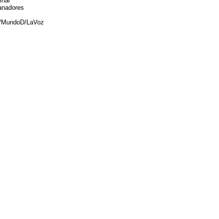
inal
anadores
/MundoD/LaVoz