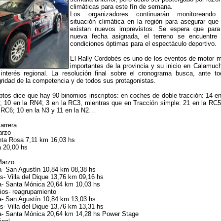
climáticas para este fín de semana.
Los organizadores continuarán monitoreando
situación climática en la región para asegurar que
existan nuevos imprevistos. Se espera que para
nueva fecha asignada, el terreno se encuentre
condiciones óptimas para el espectáculo deportivo.
El Rally Cordobés es uno de los eventos de motor 
importantes de la provincia y su inicio en Calamuch
interés regional. La resolución final sobre el cronograma busca, ante to
egridad de la competencia y de todos sus protagonistas.
iptos dice que hay 90 binomios inscriptos: en coches de doble tracción: 14 en
 10 en la RN4; 3 en la RC3, mientras que en Tracción simple: 21 en la RC5
a RC6; 10 en la N3 y 11 en la N2…
arrera
arzo
nta Rosa 7,11 km 16,03 hs
 20,00 hs
Marzo
- San Agustín 10,84 km 08,38 hs
- Villa del Dique 13,76 km 09,16 hs
- Santa Mónica 20,64 km 10,03 hs
ios- reagrupamiento
- San Agustín 10,84 km 13,03 hs
- Villa del Dique 13,76 km 13,31 hs
- Santa Mónica 20,64 km 14,28 hs Power Stage