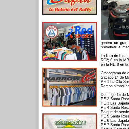
genera un gran 
preservar la int
La lista de Inscr
RC2; 6 en la MR;
en la N1; 8 en l
Cronograma de c
Sábado 14 de M
PE 1 La Olla-Sa
Rampa simbólica
Domingo 15 de 
PE 2 Santa Rosa
PE 3 Las Bajadas
PE 4 Santa Rosa
Parque de servic
PE 5 Santa Rosa
PE 6 Las Bajadas
PE 7 Santa Rosa