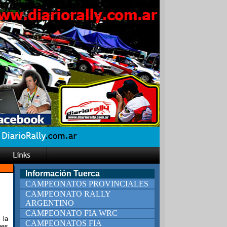
Información Tuerca
CAMPEONATOS PROVINCIALES
CAMPEONATO RALLY
ARGENTINO
CAMPEONATO FIA WRC
 la
CAMPEONATOS FIA
nes