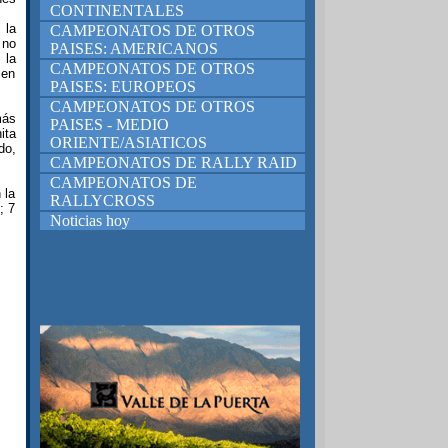
CONTINENTALES
 la
CAMPEONATOS DE OTROS
 no
PAISES: AMERICANOS
 la
CAMPEONATOS DE OTROS
 en
PAISES: EUROPEOS
CAMPEONATOS DE OTROS
más
PAISES - MEDIO
ita
ORIENTE/ASIATICOS
do,
CAMPEONATOS DE RALLY RAID
CAMPEONATOS DE
 la
RALLYCROSS
; 7
Noticias hoy