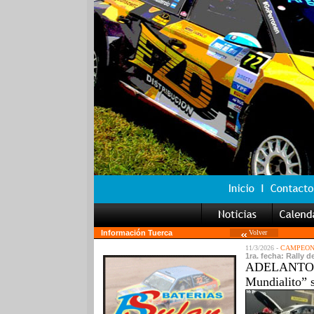
Información Tuerca
Volver
11/3/2026 -
CAMPEON
1ra. fecha: Rally 
ADELANTO: En
Mundialito” s