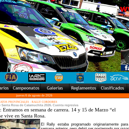
jueves 6 de agosto de 2026
ATOS PROVINCIALES
-
RALLY CORDOBES
de Santa Rosa de Calamuchita 2026. Cuenta regresiva
tramos en semana de carrera. 14 y 15 de Marzo “el
e vive en Santa Rosa.
El Rally estaba programado originariamente para
semana anterior, pero debió ser postergado por razo