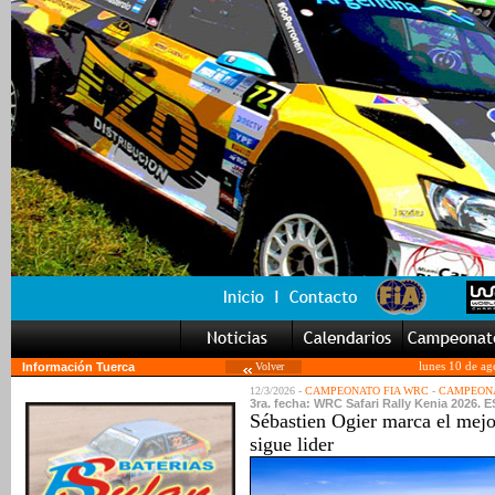
Información Tuerca
Volver
lunes 10 de ag
12/3/2026 -
CAMPEONATO FIA WRC
-
CAMPEONA
3ra. fecha: WRC Safari Rally Kenia 2026. ES
Sébastien Ogier marca el mejo
sigue lider