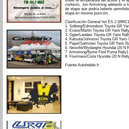
sobre la temperatura del aceite y el 
contexto, Jon Armstrong adelantó a 
de etapa que podría haberle permitid
etapa en novena posición.
Clasificación General hst ES 2 (WRC1
1. Solberg/Edmondson Toyota GR Yari
2. Evans/Martin Toyota GR Yaris Rall
3. Ogier/Landais Toyota GR Yaris Rall
4. Katsuta/Johnston Toyota GR Yaris 
5. Pajari/Salminen Toyota GR Yaris Ra
6. Neuville/Wydaeghe Hyundai i20 N R
7. Armstrong/Byrne Ford Puma Rally1
8. Fourmaux/Coria Hyundai i20 N Rall
Fuente:Autohebdo.fr