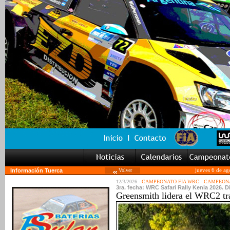
Información Tuerca
Volver
jueves 6 de ag
12/3/2026 -
CAMPEONATO FIA WRC
-
CAMPEONA
3ra. fecha: WRC Safari Rally Kenia 2026. D
Greensmith lidera el WRC2 tra