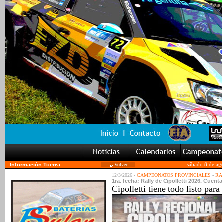
Información Tuerca
Volver
sábado 8 de ag
12/3/2026 -
CAMPEONATOS PROVINCIALES
-
RA
1ra. fecha: Rally de Cipolletti 2026. Cuent
Cipolletti tiene todo listo par