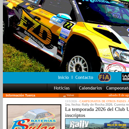
Información Tuerca
Volver
sábado 8 de ag
13/3/2026 -
CAMPEONATOS DE OTROS PAISES:
1ra. fecha: Rally de Rocha 2026. Cuenta re
La temporada 2026 del Club 
inscriptos