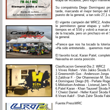
etapa de Mzabibu, pero logró mantener
Su compatriota Diego Domínguez pr
tarde, marcando el mejor tiempo del
puesto de la general, a tan solo 27,1 
El vigente campeón del WRC2, Andrea
le permitieron ganar etapas y sufri
tiempos en el SS6 y volvió a marcar
de la trazada, pero un pinchazo en el 
la general.
«Parece que nos ha tocado la lotería
«Ha sido entretenido… queremos mante
El favorito local, Karan Patel, comple
Naivasha en sexta posición.
Clasificacion General-Dia 2: WRC2
1.Virves Robert - Viilo Jakko Škoda F
2.Greensmith Gus - Andersson Jonas 
3.Zaldívar F. - Der Ohannesian M. Šk
4.Domínguez Diego (H) - Peñate Rogel
5.Mikkelsen Andreas - Listerud Jørn 
6.Patel Karan - Khan Tauseef Škoda 
7.Chwist Daniel - Heller Kamil Škoda 
8.Virani Aakif - Shah Zahir Škoda Fab
Fuente:PressWRC