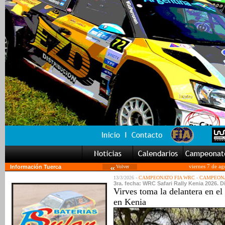
Información Tuerca
Volver
viernes 7 de a
13/3/2026 -
CAMPEONATO FIA WRC
-
CAMPEONA
3ra. fecha: WRC Safari Rally Kenia 2026. D
Virves toma la delantera en 
en Kenia