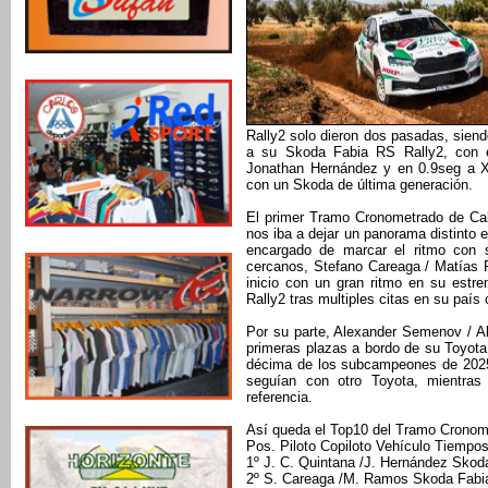
Rally2 solo dieron dos pasadas, sien
a su Skoda Fabia RS Rally2, con e
Jonathan Hernández y en 0.9seg a Xa
con un Skoda de última generación.
El primer Tramo Cronometrado de Cal
nos iba a dejar un panorama distinto e
encargado de marcar el ritmo con
cercanos, Stefano Careaga / Matías 
inicio con un gran ritmo en su est
Rally2 tras multiples citas en su paí
Por su parte, Alexander Semenov / Al
primeras plazas a bordo de su Toyot
décima de los subcampeones de 2025,
seguían con otro Toyota, mientras
referencia.
Así queda el Top10 del Tramo Cronome
Pos. Piloto Copiloto Vehículo Tiempo
1º J. C. Quintana /J. Hernández Skod
2º S. Careaga /M. Ramos Skoda Fabi