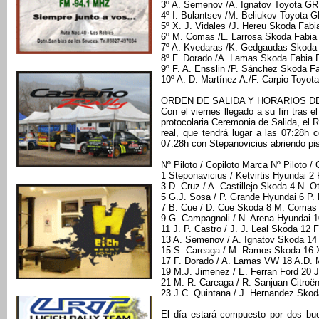
3º A. Semenov /A. Ignatov Toyota GR 
4º I. Bulantsev /M. Beliukov Toyota G
5º X. J. Vidales /J. Hereu Skoda Fab
6º M. Comas /L. Larrosa Skoda Fabia
7º A. Kvedaras /K. Gedgaudas Skoda 
8º F. Dorado /A. Lamas Skoda Fabia 
9º F. A. Ensslin /P. Sánchez Skoda F
10º A. D. Martínez A./F. Carpio Toyot
ORDEN DE SALIDA Y HORARIOS D
Con el viernes llegado a su fin tras 
protocolaria Ceremonia de Salida, el 
real, que tendrá lugar a las 07:28h
07:28h con Stepanovicius abriendo pis
Nº Piloto / Copiloto Marca Nº Piloto /
1 Steponavicius / Ketvirtis Hyundai 2 
3 D. Cruz / A. Castillejo Skoda 4 N. 
5 G.J. Sosa / P. Grande Hyundai 6 P. 
7 B. Cue / D. Cue Skoda 8 M. Comas 
9 G. Campagnoli / N. Arena Hyundai 1
11 J. P. Castro / J. J. Leal Skoda 12
13 A. Semenov / A. Ignatov Skoda 14
15 S. Careaga / M. Ramos Skoda 16 X
17 F. Dorado / A. Lamas VW 18 A.D. M
19 M.J. Jimenez / E. Ferran Ford 20 J
21 M. R. Careaga / R. Sanjuan Citroën
23 J.C. Quintana / J. Hernandez Skod
El día estará compuesto por dos buc