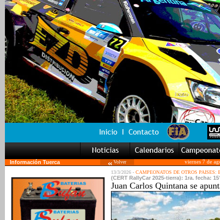
Información Tuerca
Volver
viernes 7 de a
13/3/2026 -
CAMPEONATOS DE OTROS PAISES:
(CERT RallyCar 2025-tierra): 1ra. fecha: 1
Juan Carlos Quintana se apunt