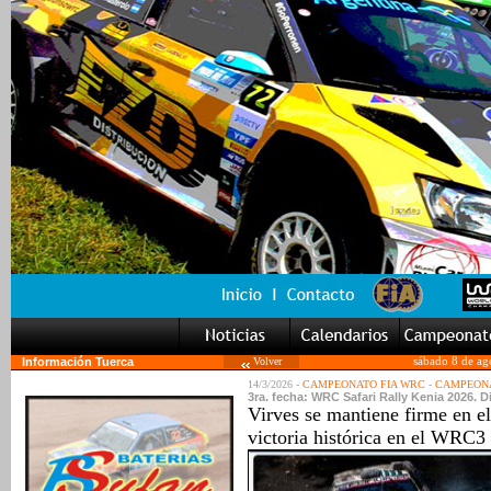
Información Tuerca
Volver
sábado 8 de ag
14/3/2026 -
CAMPEONATO FIA WRC
-
CAMPEONA
3ra. fecha: WRC Safari Rally Kenia 2026. 
Virves se mantiene firme en e
victoria histórica en el WRC3