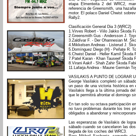
etapa Elmenteita 2 del WRC2, mar
referencia de Greensmith, una hazaña 
motor. El polaco Daniel Chwist sobrev
Rally2.
Clasificación General Dia 3 (WRC2)
1.Virves Robert - Viilo Jakko Škoda F
2.Greensmith Gus - Andersson J. Toyo
3.Zaldívar F. - Der Ohannesian M. Šk
4.Mikkelsen Andreas - Listerud J. Šk
5.Domínguez Diego (H) - Peñate R. To
6.Chwist Daniel - Heller Kamil Škoda 
7.Patel Karan - Khan Tauseef Škoda 
8.Virani Aakif - Shah Zahir Škoda Fab
11.Lafarja Andrea - Maune Germán Toy
VASILAKIS A PUNTO DE LOGRAR U
George Vasilakis completó un sábado
un paso de una victoria histórica e
Vasilakis llega a la última jornada de
que le permitirá afrontar el domingo s
En tan solo su octava participación en
no tuvo problemas durante los tres pr
obligados a abandonar y reincorporarse 
Las esperanzas de Vasilakis de logr
sábado cuando se cancelaron las dos 
llegada de los coches del WRC3.
Para Nikhail Sachania, segundo cla