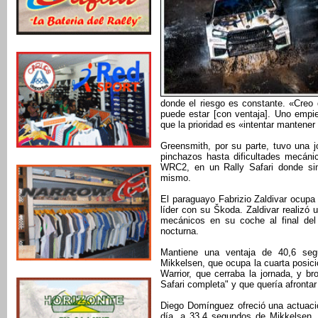
donde el riesgo es constante. «Creo
puede estar [con ventaja]. Uno empi
que la prioridad es «intentar mantener 
Greensmith, por su parte, tuvo una 
pinchazos hasta dificultades mecáni
WRC2, en un Rally Safari donde sim
mismo.
El paraguayo Fabrizio Zaldivar ocupa 
líder con su Škoda. Zaldivar realizó 
mecánicos en su coche al final del 
nocturna.
Mantiene una ventaja de 40,6 se
Mikkelsen, que ocupa la cuarta posici
Warrior, que cerraba la jornada, y br
Safari completa" y que quería afrontar
Diego Domínguez ofreció una actuación
día, a 33,4 segundos de Mikkelsen. 