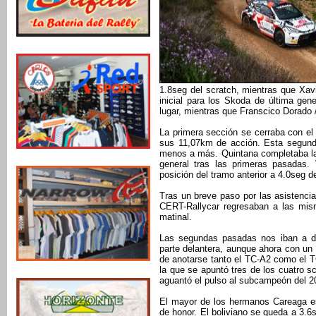
1.8seg del scratch, mientras que Xavi
inicial para los Skoda de última ge
lugar, mientras que Franscico Dorado
La primera sección se cerraba con el 
sus 11,07km de acción. Esta segund
menos a más. Quintana completaba la 
general tras las primeras pasadas. V
posición del tramo anterior a 4.0seg de
Tras un breve paso por las asistencias
CERT-Rallycar regresaban a las mis
matinal.
Las segundas pasadas nos iban a de
parte delantera, aunque ahora con un
de anotarse tanto el TC-A2 como el T
la que se apuntó tres de los cuatro sc
aguantó el pulso al subcampeón del 20
El mayor de los hermanos Careaga es
de honor. El boliviano se queda a 3.6