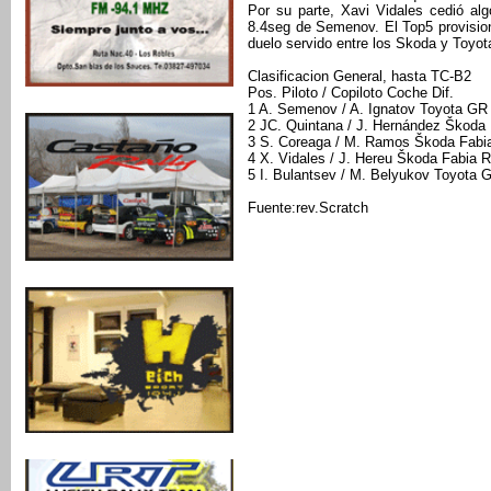
Por su parte, Xavi Vidales cedió alg
8.4seg de Semenov. El Top5 provisio
duelo servido entre los Skoda y Toyota
Clasificacion General, hasta TC-B2
Pos. Piloto / Copiloto Coche Dif.
1 A. Semenov / A. Ignatov Toyota GR 
2 JC. Quintana / J. Hernández Škoda 
3 S. Coreaga / M. Ramos Škoda Fabia
4 X. Vidales / J. Hereu Škoda Fabia 
5 I. Bulantsev / M. Belyukov Toyota G
Fuente:rev.Scratch