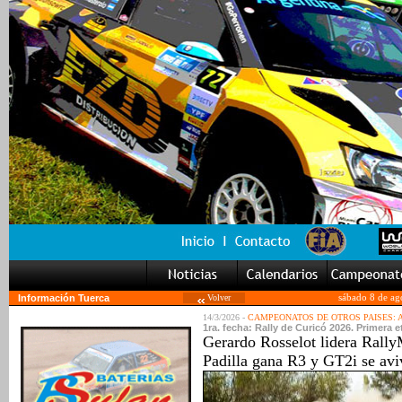
Información Tuerca
Volver
sábado 8 de ag
14/3/2026 -
CAMPEONATOS DE OTROS PAISES:
1ra. fecha: Rally de Curicó 2026. Primera e
Gerardo Rosselot lidera Rally
Padilla gana R3 y GT2i se avi