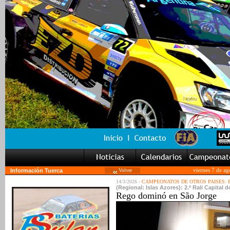
Información Tuerca
Volver
viernes 7 de a
14/3/2026 -
CAMPEONATOS DE OTROS PAISES:
(Regional: Islas Azores): 2.º Rali Capital d
Rego dominó en São Jorge