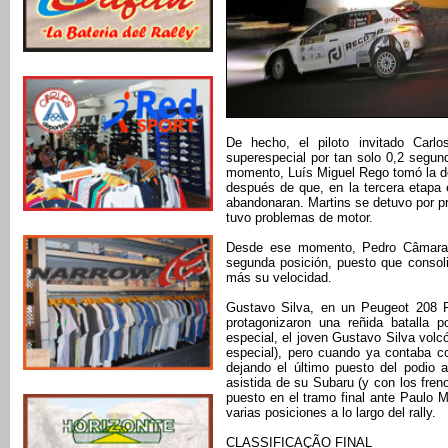
De hecho, el piloto invitado Carl
superespecial por tan solo 0,2 segun
momento, Luís Miguel Rego tomó la d
después de que, en la tercera etapa 
abandonaran. Martins se detuvo por pr
tuvo problemas de motor.
Desde ese momento, Pedro Câmara J
segunda posición, puesto que consol
más su velocidad.
Gustavo Silva, en un Peugeot 208 R
protagonizaron una reñida batalla 
especial, el joven Gustavo Silva volc
especial), pero cuando ya contaba c
dejando el último puesto del podio 
asistida de su Subaru (y con los frenos
puesto en el tramo final ante Paulo 
varias posiciones a lo largo del rally.
CLASSIFICAÇÃO FINAL