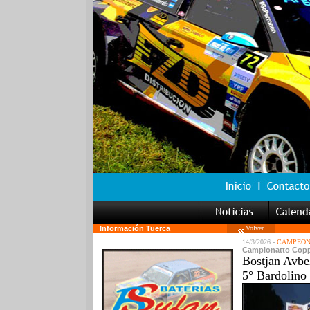
Información Tuerca
Volver
14/3/2026 -
CAMPEONA
Campionatto Coppa 
Bostjan Avbel
5° Bardolino 