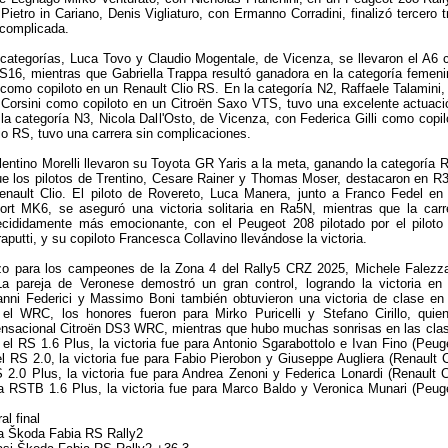
Pietro in Cariano, Denis Vigliaturo, con Ermanno Corradini, finalizó tercero t
 complicada.
categorías, Luca Tovo y Claudio Mogentale, de Vicenza, se llevaron el A6 
16, mientras que Gabriella Trappa resultó ganadora en la categoría femeni
 como copiloto en un Renault Clio RS. En la categoría N2, Raffaele Talamini,
 Corsini como copiloto en un Citroën Saxo VTS, tuvo una excelente actuaci
la categoría N3, Nicola Dall'Osto, de Vicenza, con Federica Gilli como copil
io RS, tuvo una carrera sin complicaciones.
alentino Morelli llevaron su Toyota GR Yaris a la meta, ganando la categoría 
e los pilotos de Trentino, Cesare Rainer y Thomas Moser, destacaron en R3
enault Clio. El piloto de Rovereto, Luca Manera, junto a Franco Fedel en
ort MK6, se aseguró una victoria solitaria en Ra5N, mientras que la carr
ecididamente más emocionante, con el Peugeot 208 pilotado por el piloto
putti, y su copiloto Francesca Collavino llevándose la victoria.
o para los campeones de la Zona 4 del Rally5 CRZ 2025, Michele Falezz
La pareja de Veronese demostró un gran control, logrando la victoria en
ianni Federici y Massimo Boni también obtuvieron una victoria de clase en
el WRC, los honores fueron para Mirko Puricelli y Stefano Cirillo, quie
ensacional Citroën DS3 WRC, mientras que hubo muchas sonrisas en las cla
 el RS 1.6 Plus, la victoria fue para Antonio Sgarabottolo e Ivan Fino (Peug
el RS 2.0, la victoria fue para Fabio Pierobon y Giuseppe Augliera (Renault C
S 2.0 Plus, la victoria fue para Andrea Zenoni y Federica Lonardi (Renault C
la RSTB 1.6 Plus, la victoria fue para Marco Baldo y Veronica Munari (Peug
al final
ka Škoda Fabia RS Rally2