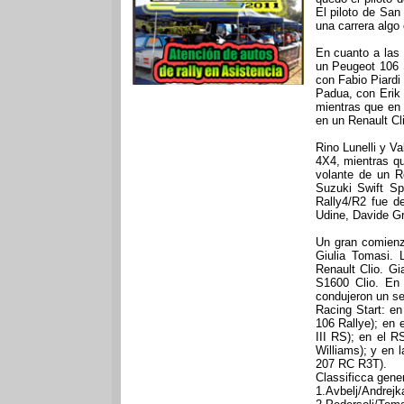
El piloto de San 
una carrera algo
En cuanto a las 
un Peugeot 106 S
con Fabio Piardi
Padua, con Erik
mientras que en 
en un Renault Cl
Rino Lunelli y V
4X4, mientras qu
volante de un R
Suzuki Swift Sp
Rally4/R2 fue d
Udine, Davide Gra
Un gran comienz
Giulia Tomasi. 
Renault Clio. G
S1600 Clio. En 
condujeron un s
Racing Start: en
106 Rallye); en 
III RS); en el R
Williams); y en 
207 RC R3T).
Classificca gener
1.Avbelj/Andrej