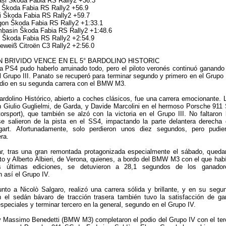
asi Škoda Fabia RS Rally2 +36.3
 Škoda Fabia RS Rally2 +56.9
i Škoda Fabia RS Rally2 +59.7
gon Škoda Fabia RS Rally2 +1:33.1
basin Škoda Fabia RS Rally2 +1:48.6
o Škoda Fabia RS Rally2 +2:54.9
eweiß Citroën C3 Rally2 +2:56.0
 BRIVIDO VENCE EN EL 5° BARDOLINO HISTORIC
a PS4 pudo haberlo arruinado todo, pero el piloto veronés continuó ganando
el Grupo III. Panato se recuperó para terminar segundo y primero en el Grupo 
odio en su segunda carrera con el BMW M3.
Bardolino Histórico, abierto a coches clásicos, fue una carrera emocionante. 
 Giulio Guglielmi, de Garda, y Davide Marcolini en el hermoso Porsche 911
rsport), que también se alzó con la victoria en el Grupo III. No faltaron 
e salieron de la pista en el SS4, impactando la parte delantera derecha 
gart. Afortunadamente, solo perdieron unos diez segundos, pero pudie
era.
r, tras una gran remontada protagonizada especialmente el sábado, queda
o y Alberto Albieri, de Verona, quienes, a bordo del BMW M3 con el que hab
 últimas ediciones, se detuvieron a 28,1 segundos de los ganador
 así el Grupo IV.
unto a Nicolò Salgaro, realizó una carrera sólida y brillante, y en su segu
on el sedán bávaro de tracción trasera también tuvo la satisfacción de ga
speciales y terminar tercero en la general, segundo en el Grupo IV.
y Massimo Benedetti (BMW M3) completaron el podio del Grupo IV con el ter