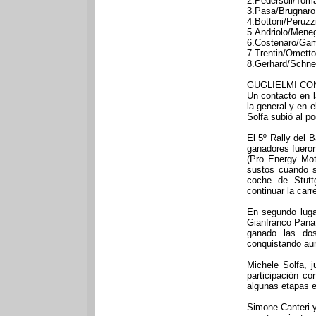
2.Pedersoli/Tom
3.Pasa/Brugnaro
4.Bottoni/Peruzz
5.Andriolo/Mene
6.Costenaro/Gam
7.Trentin/Omett
8.Gerhard/Schne
GUGLIELMI CON
Un contacto en l
la general y en 
Solfa subió al p
El 5º Rally del 
ganadores fueron
(Pro Energy Moto
sustos cuando s
coche de Stutt
continuar la carr
En segundo luga
Gianfranco Panat
ganado las dos
conquistando aun
Michele Solfa, j
participación c
algunas etapas e
Simone Canteri 