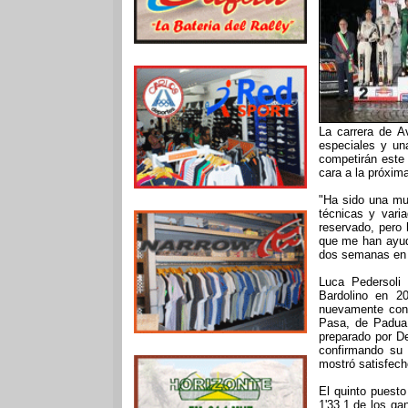
La carrera de A
especiales y un
competirán este
cara a la próxim
"Ha sido una mu
técnicas y vari
reservado, pero 
que me han ayud
dos semanas en I
Luca Pedersoli 
Bardolino en 20
nuevamente con 
Pasa, de Padua,
preparado por De
confirmando su 
mostró satisfech
El quinto puesto
1'33.1 de los ga