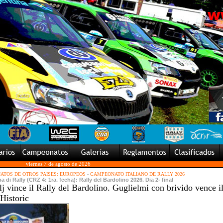
viernes 7 de agosto de 2026
TOS DE OTROS PAISES: EUROPEOS
-
CAMPEONATO ITALIANO DE RALLY 2026
di Rally (CRZ 4: 1ra. fecha): Rally del Bardolino 2026. Dia 2- final
j vince il Rally del Bardolino. Guglielmi con brivido vence i
Historic