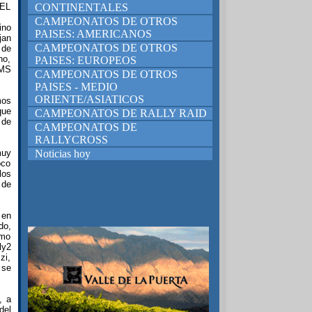
EL
CONTINENTALES
CAMPEONATOS DE OTROS
ino
PAISES: AMERICANOS
jan
CAMPEONATOS DE OTROS
 de
no,
PAISES: EUROPEOS
 MS
CAMPEONATOS DE OTROS
PAISES - MEDIO
ORIENTE/ASIATICOS
mos
que
CAMPEONATOS DE RALLY RAID
 de
CAMPEONATOS DE
RALLYCROSS
muy
Noticias hoy
oco
los
 de
 en
do,
omo
ly2
zi,
 se
, a
del