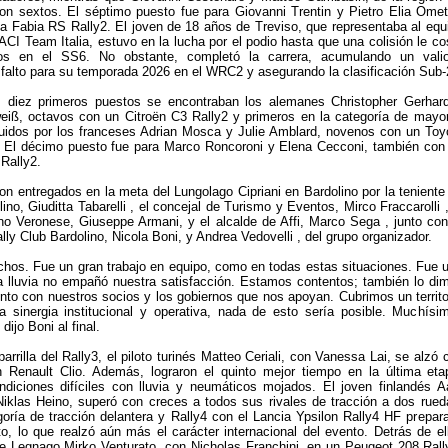
on sextos. El séptimo puesto fue para Giovanni Trentin y Pietro Elia Omet
 Fabia RS Rally2. El joven de 18 años de Treviso, que representaba al equ
 ACI Team Italia, estuvo en la lucha por el podio hasta que una colisión le co
os en el SS6. No obstante, completó la carrera, acumulando un vali
sfalto para su temporada 2026 en el WRC2 y asegurando la clasificación Sub-
 diez primeros puestos se encontraban los alemanes Christopher Gerhar
iß, octavos con un Citroën C3 Rally2 y primeros en la categoría de mayo
uidos por los franceses Adrian Mosca y Julie Amblard, novenos con un Toy
. El décimo puesto fue para Marco Roncoroni y Elena Cecconi, también con
Rally2.
on entregados en la meta del Lungolago Cipriani en Bardolino por la teniente
ino, Giuditta Tabarelli , el concejal de Turismo y Eventos, Mirco Fraccarolli ,
no Veronese, Giuseppe Armani, y el alcalde de Affi, Marco Sega , junto con
lly Club Bardolino, Nicola Boni, y Andrea Vedovelli , del grupo organizador.
hos. Fue un gran trabajo en equipo, como en todas estas situaciones. Fue 
la lluvia no empañó nuestra satisfacción. Estamos contentos; también lo di
unto con nuestros socios y los gobiernos que nos apoyan. Cubrimos un territo
a sinergia institucional y operativa, nada de esto sería posible. Muchísi
dijo Boni al final.
rrilla del Rally3, el piloto turinés Matteo Ceriali, con Vanessa Lai, se alzó 
un Renault Clio. Además, lograron el quinto mejor tiempo en la última eta
ndiciones difíciles con lluvia y neumáticos mojados. El joven finlandés A
iklas Heino, superó con creces a todos sus rivales de tracción a dos rued
oría de tracción delantera y Rally4 con el Lancia Ypsilon Rally4 HF prepar
, lo que realzó aún más el carácter internacional del evento. Detrás de el
de Legnago Mirko Venturato, con Nicholas Franchini, en un Peugeot 208 Rall