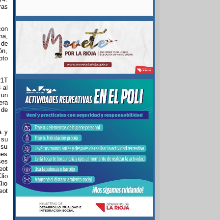
ras
con
na,
 de
ón,
oto
R1T
 al
 un
era
 de
a y
 su
 su
nes
ses
eot
lio
lio
eot