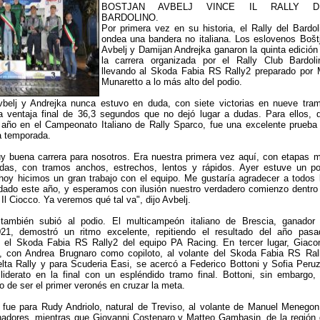
BOSTJAN AVBELJ VINCE IL RALLY D
BARDOLINO.
Por primera vez en su historia, el Rally del Bardol
ondea una bandera no italiana. Los eslovenos Bošt
Avbelj y Damijan Andrejka ganaron la quinta edición
la carrera organizada por el Rally Club Bardoli
llevando al Skoda Fabia RS Rally2 preparado por
Munaretto a lo más alto del podio.
vbelj y Andrejka nunca estuvo en duda, con siete victorias en nueve tra
a ventaja final de 36,3 segundos que no dejó lugar a dudas. Para ellos, 
 año en el Campeonato Italiano de Rally Sparco, fue una excelente prueba
a temporada.
y buena carrera para nosotros. Era nuestra primera vez aquí, con etapas 
adas, con tramos anchos, estrechos, lentos y rápidos. Ayer estuve un p
hoy hicimos un gran trabajo con el equipo. Me gustaría agradecer a todos 
ado este año, y esperamos con ilusión nuestro verdadero comienzo dentro
l Ciocco. Ya veremos qué tal va", dijo Avbelj.
también subió al podio. El multicampeón italiano de Brescia, ganador
21, demostró un ritmo excelente, repitiendo el resultado del año pasa
el Skoda Fabia RS Rally2 del equipo PA Racing. En tercer lugar, Giac
 con Andrea Brugnaro como copiloto, al volante del Skoda Fabia RS Ral
lta Rally y para Scuderia Easi, se acercó a Federico Bottoni y Sofia Peruz
liderato en la final con un espléndido tramo final. Bottoni, sin embargo,
o de ser el primer veronés en cruzar la meta.
 fue para Rudy Andriolo, natural de Treviso, al volante de Manuel Menegon
nadores, mientras que Giovanni Costenaro y Matteo Gambasin, de la región 