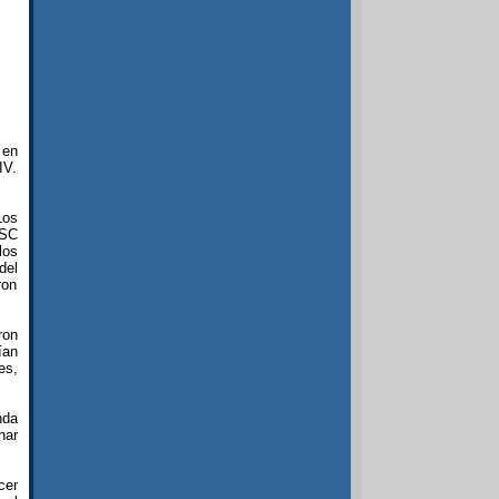
 en
IV.
Los
 SC
los
del
ron
ron
ían
es,
nda
nar
cer