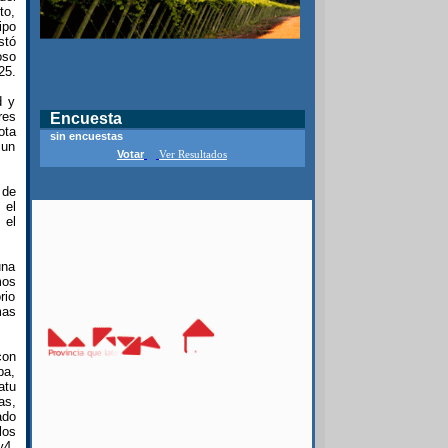
to,
ipo
stó
oso
25.
d y
res
Encuesta
ota
sin encuestas
 un
Votar
Ver Resultados
 de
 el
 el
una
mos
rio
mas
con
pa,
atu
as,
ado
los
y4.