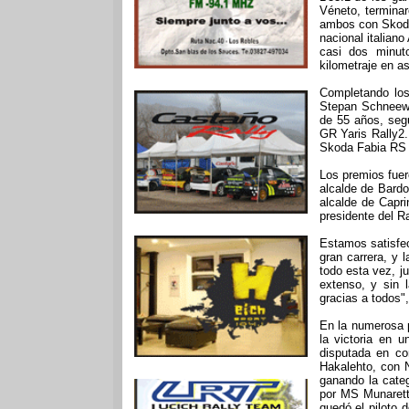
Véneto, terminar
ambos con Skoda
nacional italiano
casi dos minut
kilometraje en a
Completando los
Stepan Schneewe
de 55 años, seg
GR Yaris Rally2
Skoda Fabia RS 
Los premios fuer
alcalde de Bardol
alcalde de Capri
presidente del Ra
Estamos satisfec
gran carrera, y 
todo esta vez, j
extenso, y sin l
gracias a todos", 
En la numerosa pa
la victoria en 
disputada en co
Hakalehto, con N
ganando la categ
por MS Munaretto
quedó el piloto 