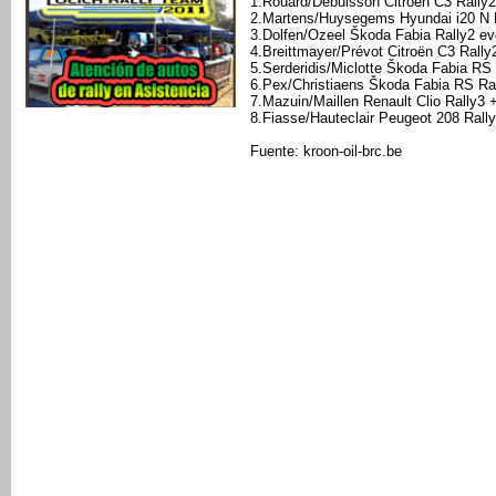
1.Rouard/Debuisson Citroën C3 Rally2
2.Martens/Huysegems Hyundai i20 N 
3.Dolfen/Ozeel Škoda Fabia Rally2 ev
4.Breittmayer/Prévot Citroën C3 Rally
5.Serderidis/Miclotte Škoda Fabia RS 
6.Pex/Christiaens Škoda Fabia RS Ra
7.Mazuin/Maillen Renault Clio Rally3 
8.Fiasse/Hauteclair Peugeot 208 Rall
Fuente: kroon-oil-brc.be