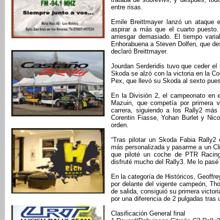
entre risas.
Emile Breittmayer lanzó un ataque e
aspirar a más que el cuarto puesto.
arriesgar demasiado. El tiempo vari
Enhorabuena a Steven Dolfen, que desd
declaró Breittmayer.
Jourdan Serderidis tuvo que ceder el p
Skoda se alzó con la victoria en la 
Pex, que llevó su Skoda al sexto pues
En la División 2, el campeonato en e
Mazuin, que competía por primera v
carrera, siguiendo a los Rally2 más
Corentin Fiasse, Yohan Burlet y Nic
orden.
“Tras pilotar un Skoda Fabia Rally2
más personalizada y pasarme a un Clio
que piloté un coche de PTR Racing
disfruté mucho del Rally3. Me lo pasé 
En la categoría de Históricos, Geoff
por delante del vigente campeón, Thom
de salida, consiguió su primera victor
por una diferencia de 2 pulgadas tras 
Clasificación General final