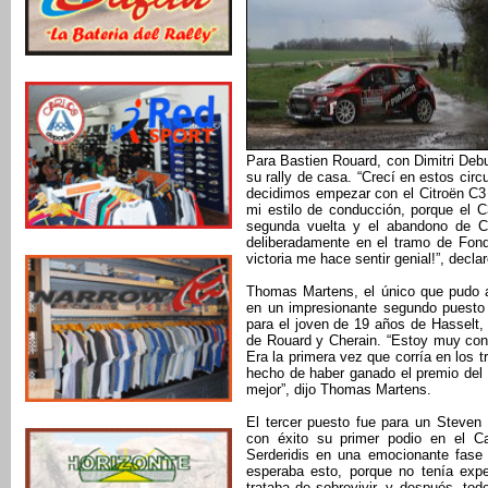
Para Bastien Rouard, con Dimitri Deb
su rally de casa. “Crecí en estos ci
decidimos empezar con el Citroën C3
mi estilo de conducción, porque el 
segunda vuelta y el abandono de Céd
deliberadamente en el tramo de Fond
victoria me hace sentir genial!”, decla
Thomas Martens, el único que pudo a
en un impresionante segundo puesto 
para el joven de 19 años de Hasselt,
de Rouard y Cherain. “Estoy muy cont
Era la primera vez que corría en los 
hecho de haber ganado el premio del p
mejor”, dijo Thomas Martens.
El tercer puesto fue para un Steven 
con éxito su primer podio en el C
Serderidis en una emocionante fase
esperaba esto, porque no tenía expe
trataba de sobrevivir, y después, tod