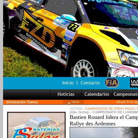
Información Tuerca
Volver
sábado 8 de ag
14/3/2026 -
CAMPEONATOS DE OTROS PAISES:
(2da. fecha) – CAMPEONATO DE LUXEMBURG
Bastien Rouard lidera el Campe
Rallye des Ardennes