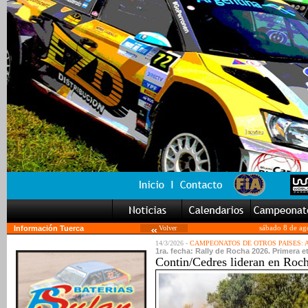
Información Tuerca
Volver
sábado 8 de ag
14/3/2026 -
CAMPEONATOS DE OTROS PAISES:
1ra. fecha: Rally de Rocha 2026. Primera et
Contin/Cedres lideran en Roc