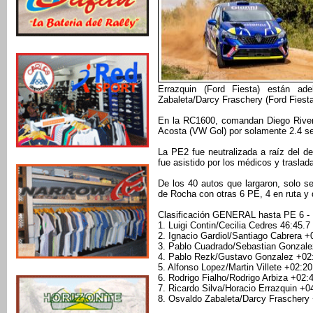
Errazquin (Ford Fiesta) están a
Zabaleta/Darcy Fraschery (Ford Fiesta
En la RC1600, comandan Diego Rive
Acosta (VW Gol) por solamente 2.4 s
La PE2 fue neutralizada a raíz del de
fue asistido por los médicos y trasla
De los 40 autos que largaron, solo s
de Rocha con otras 6 PE, 4 en ruta y 
Clasificación GENERAL hasta PE 6 
1. Luigi Contin/Cecilia Cedres 46:45.7
2. Ignacio Gardiol/Santiago Cabrera 
3. Pablo Cuadrado/Sebastian Gonzal
4. Pablo Rezk/Gustavo Gonzalez +02
5. Alfonso Lopez/Martin Villete +02:2
6. Rodrigo Fialho/Rodrigo Arbiza +02
7. Ricardo Silva/Horacio Errazquin +
8. Osvaldo Zabaleta/Darcy Fraschery