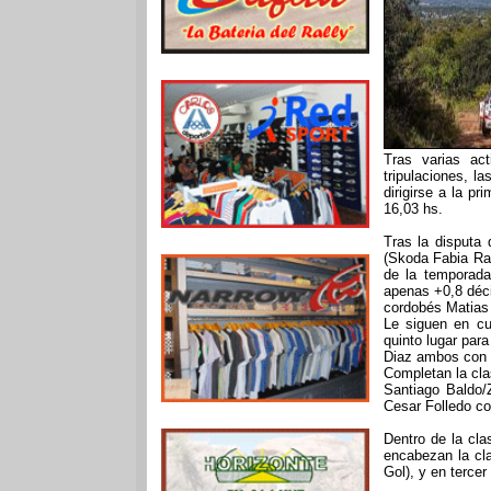
Tras varias ac
tripulaciones, 
dirigirse a la pr
16,03 hs.
Tras la disputa
(Skoda Fabia Ra
de la temporad
apenas +0,8 déci
cordobés Matias
Le siguen en cu
quinto lugar par
Diaz ambos con 
Completan la cla
Santiago Baldo/
Cesar Folledo co
Dentro de la cl
encabezan la cla
Gol), y en tercer