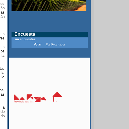
ssi
ián
más
ván
 la
Encuesta
rez
sin encuestas
Votar
Ver Resultados
 la
mos
 la
da,
 la
 lo
ha,
las
 la
 de
ido