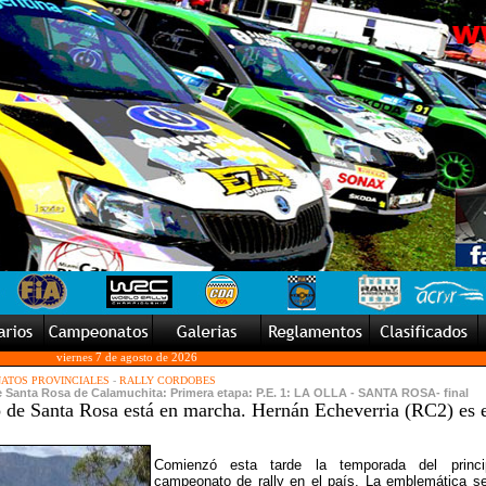
viernes 7 de agosto de 2026
ATOS PROVINCIALES
-
RALLY CORDOBES
de Santa Rosa de Calamuchita: Primera etapa: P.E. 1: LA OLLA - SANTA ROSA- final
o de Santa Rosa está en marcha. Hernán Echeverria (RC2) es e
Comienzó esta tarde la temporada del princi
campeonato de rally en el país. La emblemática s