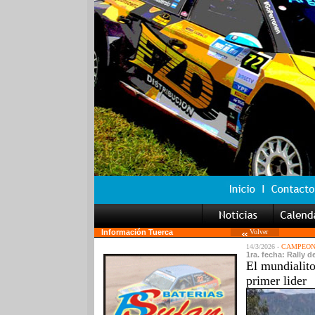
Información Tuerca
Volver
14/3/2026 -
CAMPEON
1ra. fecha: Rally 
El mundialit
primer lider