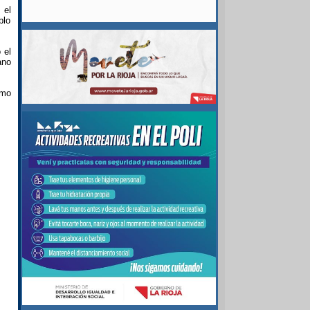
 el
blo
 el
ano
emo