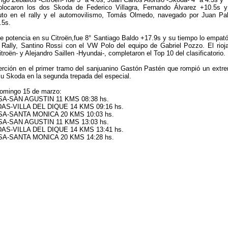
locaron los dos Skoda de Federico Villagra, Fernando Álvarez +10.5s y
uto en el rally y el automovilismo, Tomás Olmedo, navegado por Juan Pa
.5s.
 potencia en su Citroën,fue 8° Santiago Baldo +17.9s y su tiempo lo empató
 Rally, Santino Rossi con el VW Polo del equipo de Gabriel Pozzo. El rioj
troën- y Alejandro Saillen -Hyundai-, completaron el Top 10 del clasificatorio.
erción en el primer tramo del sanjuanino Gastón Pastén que rompió un extr
su Skoda en la segunda trepada del especial.
domingo 15 de marzo:
A-SAN AGUSTIN 11 KMS 08:38 hs.
AS-VILLA DEL DIQUE 14 KMS 09:16 hs.
A-SANTA MONICA 20 KMS 10:03 hs.
A-SAN AGUSTIN 11 KMS 13:03 hs.
AS-VILLA DEL DIQUE 14 KMS 13:41 hs.
A-SANTA MONICA 20 KMS 14:28 hs.