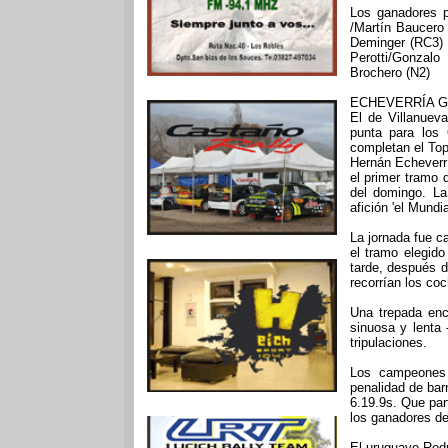
Los ganadores p
/Martín Baucero
Deminger (RC3) 
Perotti/Gonzalo
Brochero (N2)
ECHEVERRÍA G
El de Villanuev
punta para los 
completan el Top
Hernán Echeverrí
el primer tramo
del domingo. La
afición 'el Mundi
La jornada fue 
el tramo elegido
tarde, después de
recorrían los co
Una trepada enc
sinuosa y lenta 
tripulaciones.
Los campeones 
penalidad de bar
6.19.9s. Que part
los ganadores de
El uruguayo Rodr