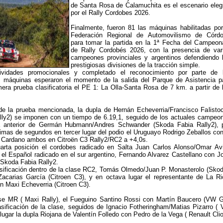
de Santa Rosa de Calamuchita es el escenario eleg
por el Rally Cordobes 2026.
Finalmente, fueron 81 las máquinas habilitadas por
Federación Regional de Automovilismo de Córd
para tomar la partida en la 1ª Fecha del Campeon
de Rally Cordobés 2026, con la presencia de var
campeones provinciales y argentinos defendiendo 
prestigiosas divisiones de la tracción simple.
tividades promocionales y completado el reconocimiento por parte de 
las máquinas esperaron el momento de la salida del Parque de Asistencia p
imera prueba clasificatoria el PE 1: La Olla-Santa Rosa de 7 km. a partir de 
 de la prueba mencionada, la dupla de Hernán Echeverria/Francisco Falisto
lly2) se imponen con un tiempo de 6.19,1, seguido de los actuales campeo
a anterior de Germán Hubmann/Andres Schwander (Skoda Fabia Rally2), 
mas de segundos en tercer lugar del podio el Uruguayo Rodrigo Zeballos con
 Cardano ambos en Citroën C3 Rally2/RC2 a +4,0s.
arta posición el cordobes radicado en Salta Juan Carlos Alonso/Omar Avi
a el Español radicado en el sur argentino, Fernando Alvarez Castellano con J
Skoda Fabia Rally2.
sificación dentro de la clase RC2, Tomás Olmedo/Juan P. Monasterolo (Skod
Zacarias García (Citroen C3), y en octava lugar el representante de La Ri
n Maxi Echeverria (Citroen C3).
ase MR ( Maxi Rally), el Fueguino Santino Rossi con Martín Baucero (VW G
sificación de la clase, seguidos de Ignacio Fotheringham/Matias Pizarro (
 lugar la dupla Riojana de Valentín Folledo con Pedro de la Vega ( Renault Clio