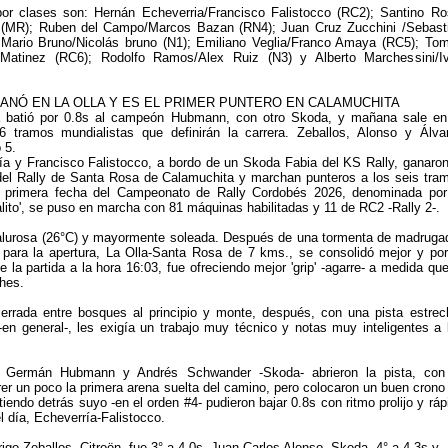
or clases son: Hernán Echeverria/Francisco Falistocco (RC2); Santino Ro
 (MR); Ruben del Campo/Marcos Bazan (RN4); Juan Cruz Zucchini /Sebast
Mario Bruno/Nicolás bruno (N1); Emiliano Veglia/Franco Amaya (RC5); To
 Matinez (RC6); Rodolfo Ramos/Alex Ruiz (N3) y Alberto Marchessini/I
ANÓ EN LA OLLA Y ES EL PRIMER PUNTERO EN CALAMUCHITA
a batió por 0.8s al campeón Hubmann, con otro Skoda, y mañana sale en
6 tramos mundialistas que definirán la carrera. Zeballos, Alonso y Álva
 5.
a y Francisco Falistocco, a bordo de un Skoda Fabia del KS Rally, ganaron
 del Rally de Santa Rosa de Calamuchita y marchan punteros a los seis tra
 primera fecha del Campeonato de Rally Cordobés 2026, denominada por
alito', se puso en marcha con 81 máquinas habilitadas y 11 de RC2 -Rally 2-.
calurosa (26°C) y mayormente soleada. Después de una tormenta de madruga
 para la apertura, La Olla-Santa Rosa de 7 kms., se consolidó mejor y por
 la partida a la hora 16:03, fue ofreciendo mejor 'grip' -agarre- a medida que
ches.
errada entre bosques al principio y monte, después, con una pista estrec
-en general-, les exigía un trabajo muy técnico y notas muy inteligentes a 
Germán Hubmann y Andrés Schwander -Skoda- abrieron la pista, con
rer un poco la primera arena suelta del camino, pero colocaron un buen crono
iendo detrás suyo -en el orden #4- pudieron bajar 0.8s con ritmo prolijo y ráp
l día, Echeverría-Falistocco.
igo Zeballos -Citroën- fue 3° a 4.0s, Juan Carlos Alonso -Skoda- 4° a 4.3s y