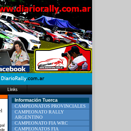
Información Tuerca
CAMPEONATOS PROVINCIALES
l
CAMPEONATO RALLY
ARGENTINO
CAMPEONATO FIA WRC
pal
CAMPEONATOS FIA
ede