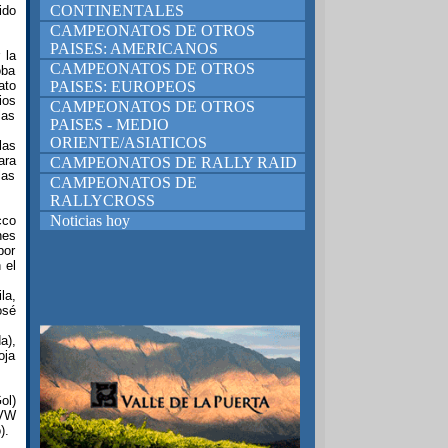
CONTINENTALES
ido
CAMPEONATOS DE OTROS
PAISES: AMERICANOS
 la
CAMPEONATOS DE OTROS
oba
ato
PAISES: EUROPEOS
ios
CAMPEONATOS DE OTROS
las
PAISES - MEDIO
ORIENTE/ASIATICOS
las
ara
CAMPEONATOS DE RALLY RAID
las
CAMPEONATOS DE
RALLYCROSS
Noticias hoy
cco
nes
por
 el
la,
osé
a),
oja
ol)
 VW
).