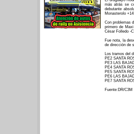
más atrás se co
debutante absol
Monasterolo +14
Con problemas de
primero de Maxi
César Folledo -Ci
Fue nota, la des
de dirección de 
Los tramos del 
PE2 SANTA ROS
PE3 LAS BAJAD
PE4 SANTA ROS
PE5 SANTA ROS
PE6 LAS BAJAD
PE7 SANTA ROS
Fuente:DR/C3M