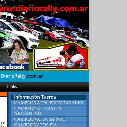
Información Tuerca
CAMPEONATOS PROVINCIALES
CAMPEONATO RALLY
ARGENTINO
CAMPEONATO FIA WRC
 se
CAMPEONATOS FIA
del