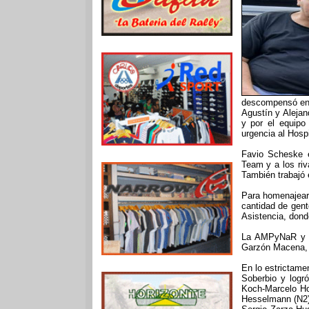
descompensó en 
Agustín y Aleja
y por el equipo
urgencia al Hospi
Favio Scheske 
Team y a los riva
También trabajó 
Para homenajearl
cantidad de gent
Asistencia, dond
La AMPyNaR y la
Garzón Macena, 
En lo estrictamen
Soberbio y logró
Koch-Marcelo Ho
Hesselmann (N2)