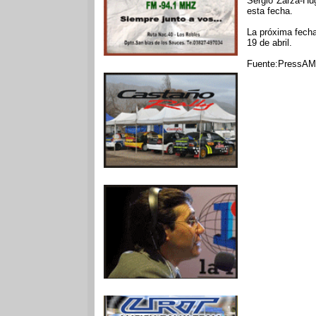
Sergio Zarza-Hug
esta fecha.
La próxima fecha,
19 de abril.
Fuente:PressA