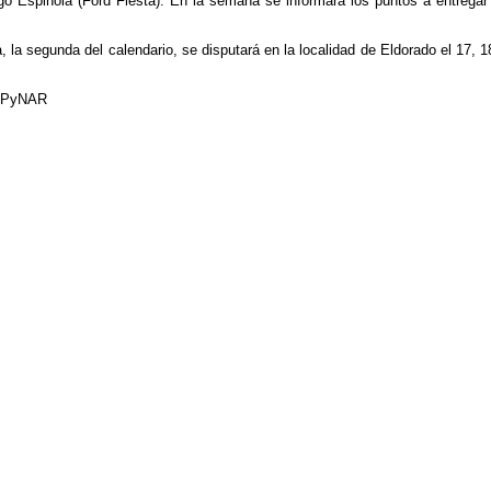
o Espinola (Ford Fiesta). En la semana se informará los puntos a entregar
 la segunda del calendario, se disputará en la localidad de Eldorado el 17, 1
MPyNAR