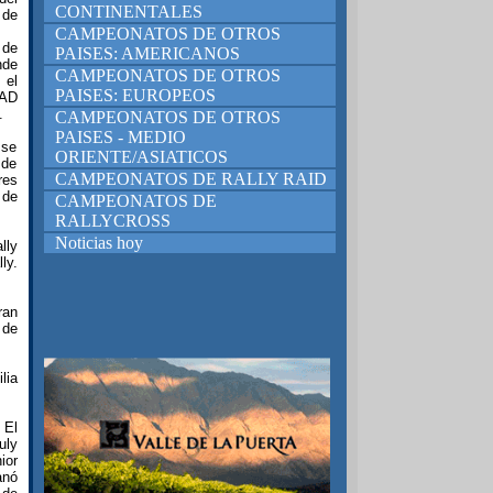
CONTINENTALES
 de
CAMPEONATOS DE OTROS
 de
PAISES: AMERICANOS
nde
CAMPEONATOS DE OTROS
 el
PAISES: EUROPEOS
MAD
.
CAMPEONATOS DE OTROS
PAISES - MEDIO
 se
ORIENTE/ASIATICOS
 de
CAMPEONATOS DE RALLY RAID
res
 de
CAMPEONATOS DE
RALLYCROSS
Noticias hoy
lly
ly.
ran
 de
lia
 El
uly
ior
anó