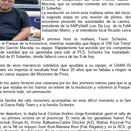
Moconá, que se estaba corriendo por los caminos
El Soberbio.
La resolución se tomó esta mañana antes del inicio
la segunda etapa en una reunión de pilotos, do
estuvieron presente las autoridades de la carrera,
presidente de la AMPyNaR Luis Da Luz, de la Fe
Sebastián Martin, y el intendente local Ricardo Leiva
A primera hora la mañana, Favio Scheske,
el Parque de la Asistencia, mientras esperaba que llegue el VW Gol Trend
ndro Garzón Maceda, su equipo. Rápidamente fue asistido por los competido
 de sanidad que se aprestaba para salir al PC5. Scheske fue trasladado
tal de El Soberbio, donde falleció cerca de las 9 de hoy.
era de esos mecánicos solidarios que ayudaba a su equipo, el GAMA Ra
les sin importar el resultado final. Hace 20 años que no faltaba a ningún ral
en varios equipos del Misionero de Pista.
o los autos hicieron una caravana por los dos primeros tramos para que la g
e que estaba en los tramos se entere de la resolución y volvieron al Parque
e terminó todo, sin premiación.
 familia del rally misionero acompañan en este difícil momento a la fami
al Gama Rally Team y a la familia Scheske.
te deportivo, la dupla local Cristian Andrez-Jorge Kondratiuk ganó el rally de
 su primera victoria en el provincial. El resto de los ganadores fueron Pa
rchuk (Grupo A), Víctor Balbuena-Carlos Glocker (AZ), Matías Kryszuk-Yun
, en la N6 se impuso José Boni-Mariana Boni (Fiat Regatta) y en la RC5, g