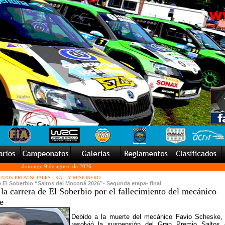
domingo 9 de agosto de 2026
ATOS PROVINCIALES
-
RALLY MISIONERO
de El Soberbio “Saltos del Moconá 2026”- Segunda etapa- final
la carrera de El Soberbio por el fallecimiento del mecánico
e
Debido a la muerte del mecánico Favio Scheske,
resolvió la suspensión del Gran Premio Saltos 