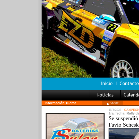
Información Tuerca
Volver
15/3/2026 -
CAMPEON
1ra. fecha: Rally 
Se suspendió 
Favio Schesk