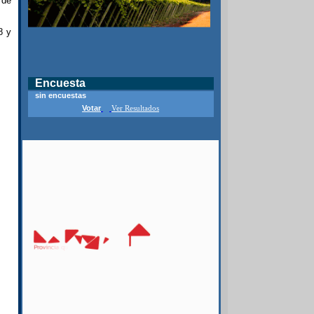
 de
8 y
Encuesta
sin encuestas
Votar
Ver Resultados