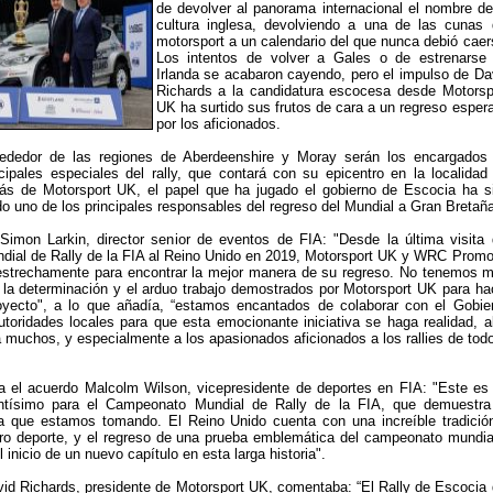
de devolver al panorama internacional el nombre de
cultura inglesa, devolviendo a una de las cunas 
motorsport a un calendario del que nunca debió caer
Los intentos de volver a Gales o de estrenarse
Irlanda se acabaron cayendo, pero el impulso de Da
Richards a la candidatura escocesa desde Motorsp
UK ha surtido sus frutos de cara a un regreso esper
por los aficionados.
ededor de las regiones de Aberdeenshire y Moray serán los encargados
ncipales especiales del rally, que contará con su epicentro en la localidad
s de Motorsport UK, el papel que ha jugado el gobierno de Escocia ha s
do uno de los principales responsables del regreso del Mundial a Gran Bretaña
Simon Larkin, director senior de eventos de FIA: "Desde la última visita 
ial de Rally de la FIA al Reino Unido en 2019, Motorsport UK y WRC Promo
estrechamente para encontrar la mejor manera de su regreso. No tenemos 
 la determinación y el arduo trabajo demostrados por Motorsport UK para ha
royecto", a lo que añadía, “estamos encantados de colaborar con el Gobie
toridades locales para que esta emocionante iniciativa se haga realidad, a
a muchos, y especialmente a los apasionados aficionados a los rallies de todo
a el acuerdo Malcolm Wilson, vicepresidente de deportes en FIA: "Este es
ntísimo para el Campeonato Mundial de Rally de la FIA, que demuestra
iva que estamos tomando. El Reino Unido cuenta con una increíble tradició
tro deporte, y el regreso de una prueba emblemática del campeonato mundia
inicio de un nuevo capítulo en esta larga historia".
vid Richards, presidente de Motorsport UK, comentaba: “El Rally de Escocia 