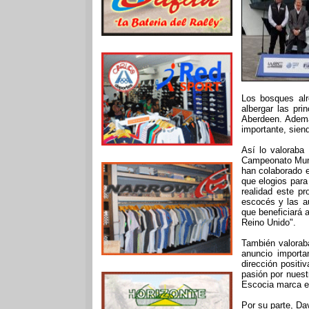
Los bosques alr
albergar las pri
Aberdeen. Ademá
importante, sien
Así lo valoraba 
Campeonato Mund
han colaborado 
que elogios para
realidad este p
escocés y las au
que beneficiará 
Reino Unido".
También valorab
anuncio importa
dirección posit
pasión por nues
Escocia marca el 
Por su parte, Da