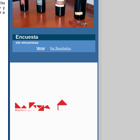
cho
y y
r a
Encuesta
sin encuestas
Votar
Ver Resultados