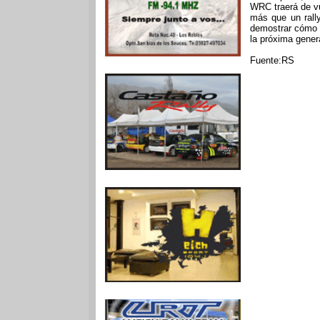
WRC traerá de vu
más que un rall
demostrar cómo e
la próxima gener
Fuente:RS