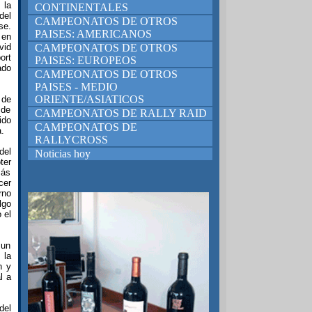
 la
CONTINENTALES
del
CAMPEONATOS DE OTROS
se.
PAISES: AMERICANOS
 en
vid
CAMPEONATOS DE OTROS
ort
PAISES: EUROPEOS
ado
CAMPEONATOS DE OTROS
PAISES - MEDIO
ORIENTE/ASIATICOS
 de
 de
CAMPEONATOS DE RALLY RAID
ido
CAMPEONATOS DE
.
RALLYCROSS
del
Noticias hoy
ter
más
cer
rno
lgo
 el
 un
 la
n y
l a
del