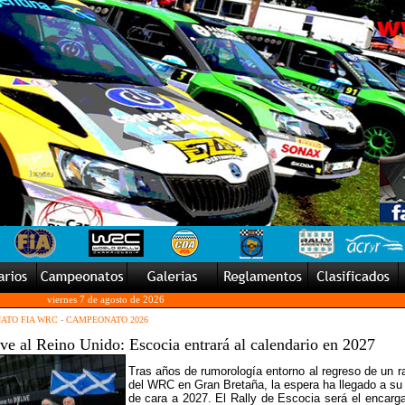
viernes 7 de agosto de 2026
ATO FIA WRC
-
CAMPEONATO 2026
e al Reino Unido: Escocia entrará al calendario en 2027
Tras años de rumorología entorno al regreso de un ra
del WRC en Gran Bretaña, la espera ha llegado a su 
de cara a 2027. El Rally de Escocia será el encarg