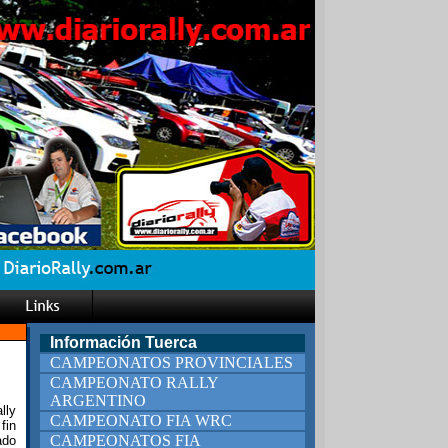
Información Tuerca
CAMPEONATOS PROVINCIALES
CAMPEONATO RALLY
ARGENTINO
lly
CAMPEONATO FIA WRC
fin
CAMPEONATOS FIA
ado