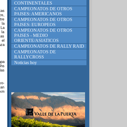
CONTINENTALES
CAMPEONATOS DE OTROS
tas
PAISES: AMERICANOS
os,
tre
CAMPEONATOS DE OTROS
 la
PAISES: EUROPEOS
 La
CAMPEONATOS DE OTROS
 la
PAISES - MEDIO
las
ORIENTE/ASIATICOS
 el
aza
CAMPEONATOS DE RALLY RAID
CAMPEONATOS DE
RALLYCROSS
apa
Noticias hoy
4hs
las
yo-
San
9km