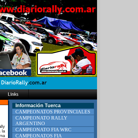
Información Tuerca
CAMPEONATOS PROVINCIALES
CAMPEONATO RALLY
ARGENTINO
lly
CAMPEONATO FIA WRC
 la
CAMPEONATOS FIA
uma