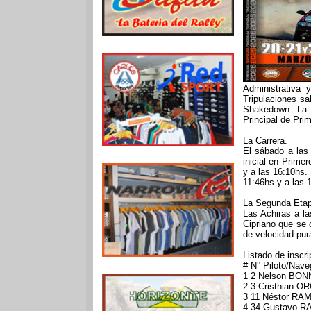
Administrativa
Tripulaciones sa
Shakedown. La 
Principal de Pri
La Carrera.
El sábado a las
inicial en Prime
y a las 16:10hs.
11:46hs y a las 
La Segunda Etap
Las Achiras a la
Cipriano que se 
de velocidad pur
Listado de inscri
# N° Piloto/Nav
1 2 Nelson BONN
2 3 Cristhian 
3 11 Néstor RAM
4 34 Gustavo R