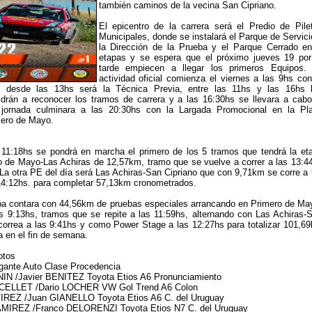
también caminos de la vecina San Cipriano.
El epicentro de la carrera será el Predio de Pile
Municipales, donde se instalará el Parque de Servici
la Dirección de la Prueba y el Parque Cerrado en
etapas y se espera que el próximo jueves 19 por
tarde empiecen a llegar los primeros Equipos.
actividad oficial comienza el viernes a las 9hs con
 y desde las 13hs será la Técnica Previa, entre las 11hs y las 16hs 
ldrán a reconocer los tramos de carrera y a las 16:30hs se llevara a cabo
jornada culminara a las 20:30hs con la Largada Promocional en la Pl
mero de Mayo.
 11:18hs se pondrá en marcha el primero de los 5 tramos que tendrá la et
ro de Mayo-Las Achiras de 12,57km, tramo que se vuelve a correr a las 13:4
 La otra PE del día será Las Achiras-San Cipriano que con 9,71km se corre a 
14:12hs. para completar 57,13km cronometrados.
a contara con 44,56km de pruebas especiales arrancando en Primero de Ma
s 9:13hs, tramos que se repite a las 11:59hs, alternando con Las Achiras-
correa a las 9:41hs y como Power Stage a las 12:27hs para totalizar 101,6
a en el fin de semana.
ptos
egante Auto Clase Procedencia
IN /Javier BENITEZ Toyota Etios A6 Pronunciamiento
ORCELLET /Dario LOCHER VW Gol Trend A6 Colon
IREZ /Juan GIANELLO Toyota Etios A6 C. del Uruguay
AMIREZ /Franco DELORENZI Toyota Etios N7 C. del Uruguay