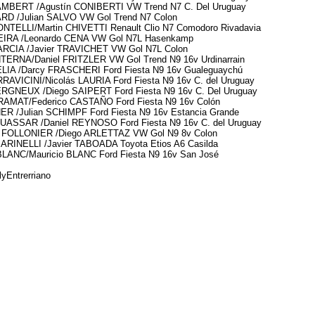
LAMBERT /Agustín CONIBERTI VW Trend N7 C. Del Uruguay
RD /Julian SALVO VW Gol Trend N7 Colon
ONTELLI/Martin CHIVETTI Renault Clio N7 Comodoro Rivadavia
EIRA /Leonardo CENA VW Gol N7L Hasenkamp
GARCIA /Javier TRAVICHET VW Gol N7L Colon
TERNA/Daniel FRITZLER VW Gol Trend N9 16v Urdinarrain
DELIA /Darcy FRASCHERI Ford Fiesta N9 16v Gualeguaychú
RRAVICINI/Nicolás LAURIA Ford Fiesta N9 16v C. del Uruguay
ERGNEUX /Diego SAIPERT Ford Fiesta N9 16v C. Del Uruguay
 RAMAT/Federico CASTAÑO Ford Fiesta N9 16v Colón
ER /Julian SCHIMPF Ford Fiesta N9 16v Estancia Grande
RUASSAR /Daniel REYNOSO Ford Fiesta N9 16v C. del Uruguay
ro FOLLONIER /Diego ARLETTAZ VW Gol N9 8v Colon
ARINELLI /Javier TABOADA Toyota Etios A6 Casilda
BLANC/Mauricio BLANC Ford Fiesta N9 16v San José
yEntrerriano