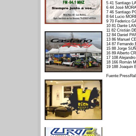
5 41 Santiago 
6 44 José MORA
7 46 Santiago P
8 64 Lucio MOR
9 70 Federico 
10 81 Dante LAN
11 82 Cristián 
12 84 Daniel PA
13 86 Manuel C
14 87 Fernando
15 88 Jorge SUÑ
16 89 Alberto C
17 108 Alejand
18 166 Román M
19 188 Joaquin 
Fuente:PressRall