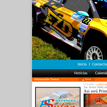
Información Tuerca
Volver
17/3/2026 -
CAMPEON
1ra. fecha: Rally 
Asi será Pri