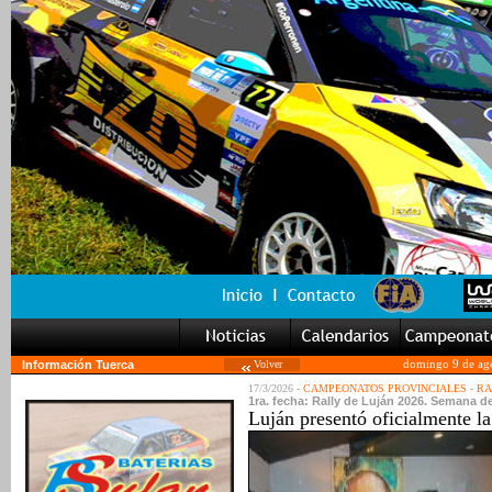
Información Tuerca
Volver
domingo 9 de ag
17/3/2026 -
CAMPEONATOS PROVINCIALES
-
RA
1ra. fecha: Rally de Luján 2026. Semana de
Luján presentó oficialmente l