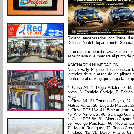
Riojano encabezados por Jorge Ill
Delegación del Departamento Genera
El encuentro permitió avanzar en te
esta prueba que marcara el punto de par
ASIGNARON NUMERACIÓN
Nuevo Rally Riojano dio a conocer 
laterales de sus autos de los pilotos
conforme al ranking que arrojó la tem
*- Clase A1: 1- Diego Villalón, 2- Ma
Nieto, 6- Fabricio Cordeje, 7- Fabián
Rojas
*- Clase N1: 21 Fernando Reyes, 22- S
Matías Varas, 26- Edgardo Marcos, 27
*- Clase RC5 16v: 41- Ernesto Lord, 4
45- Ariel Almenzar, 46- Santiago Gam
*- Clase RC5 8v: 61- Alberto Gayám 6
65- Rodrigo Peñaloza, 66- Nicolás Car
71- Martín Rodríguez, 72- Tadeo Gonz
*- Clase N3: 81- Daniel Priario, 82