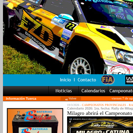
Información Tuerca
Volver
viernes 7 de a
19/3/2026 -
CAMPEONATOS PROVINCIALES
-
RA
Calendario 2026: 1ra. fecha: Rally de Milag
Milagro abrirá el Campeonato