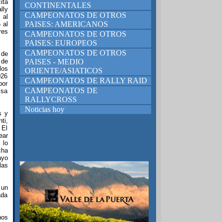
ita
CONTINENTALES
lly
CAMPEONATOS DE OTROS
 al
PAISES: AMERICANOS
 al
res
CAMPEONATOS DE OTROS
PAISES: EUROPEOS
CAMPEONATOS DE OTROS
 de
 de
PAISES - MEDIO
los
ORIENTE/ASIATICOS
026
CAMPEONATOS DE RALLY RAID
por
CAMPEONATOS DE
isa
RALLYCROSS
Noticias hoy
s y
ti,
 El
ear
 lo
cha
ayo
las
 un
ada
nos