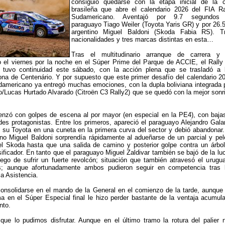
consiguió quedarse con la etapa inicial de la c
brasileña que abre el calendario 2026 del FIA Ra
Sudamericano. Aventajó por 9.7 segundos
paraguayo Tiago Weiler (Toyota Yaris GR) y por 26.5
argentino Miguel Baldoni (Skoda Fabia RS). T
nacionalidades y tres marcas distintas en esta…
Tras el multitudinario arranque de carrera y
o el viernes por la noche en el Súper Prime del Parque de ACCIE, el Rally
) tuvo continuidad este sábado, con la acción plena que se trasladó a 
na de Centenário. Y por supuesto que este primer desafío del calendario 2
damericano ya entregó muchas emociones, con la dupla boliviana integrada 
/Lucas Hurtado Alvarado (Citroën C3 Rally2) que se quedó con la mejor sonr
zó con golpes de escena al por mayor (en especial en la PE4), con baja
des protagonistas. Entre los primeros, apareció el paraguayo Alejandro Galan
su Toyota en una cuneta en la primera curva del sector y debió abandonar.
no Miguel Baldoni sorprendía rápidamente al adueñarse de un parcial y pel
el Skoda hasta que una salida de camino y posterior golpe contra un árbol
sificador. En tanto que el paraguayo Miguel Zaldivar también se bajó de la lu
luego de sufrir un fuerte revolcón; situación que también atravesó el urugu
s; aunque afortunadamente ambos pudieron seguir en competencia tras 
la Asistencia.
consolidarse en el mando de la General en el comienzo de la tarde, aunque
a en el Súper Especial final le hizo perder bastante de la ventaja acumul
nto.
que lo pudimos disfrutar. Aunque en el último tramo la rotura del palier 