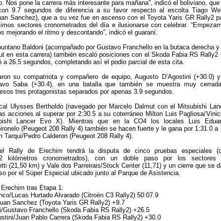
. Nos pone la carrera más interesante para mañana”, indicó el boliviano, que
ó con 9.7 segundos de diferencia a su favor respecto al escolta Tiago Wei
uan Sanchez), que a su vez fue en ascenso con el Toyota Yaris GR Rally2 p
ltimos sectores cronometrados del día e ilusionarse con celebrar. “Empeza
os mejorando el ritmo y descontando”, indicó el guaraní.
 puntano Baldoni (acompañado por Gustavo Franchello en la butaca derecha y
ut en esta carrera) también escaló posiciones con el Skoda Fabia RS Rally2 
ó a 26.5 segundos, completando así el podio parcial de esta cita.
ron su compatriota y compañero de equipo, Augusto D’Agostini (+30.0) y
avo Saba (+30.4), en una batalla que también se muestra muy cerrad
 esos tres protagonistas separados por apenas 3.9 segundos.
ocal Ulysses Bertholdo (navegado por Marcelo Dalmut con el Mitsubishi Lan
s acciones al superar por 2:30.5 a su coterráneo Milton Luis Pagliosa/Vinic
subishi Lancer Evo X). Mientras que en la CO4 los locales Luis Edua
ironelo (Peugeot 208 Rally 4) también se hacen fuerte y le gana por 1:31.0 a 
 Tarqui/Pedro Calderon (Peugeot 208 Rally 4).
el Rally de Erechim tendrá la disputa de cinco pruebas especiales (
,42 kilómetros cronometrados), con un doble paso por los sectores
ti (21,50 km) y Vale dos Parreirais/Stock Center (11,71) y un cierre que se d
o por el Súper Especial ubicado junto al Parque de Asistencia.
 Erechim tras Etapa 1:
nco/Lucas Hurtado Alvarado (Citroën C3 Rally2) 50:07.9
Juan Sanchez (Toyota Yaris GR Rally2) +9.7
i/Gustavo Franchello (Skoda Fabia RS Rally2) +26.5
stini/Juan Pablo Carrera (Skoda Fabia RS Rally2) +30.0