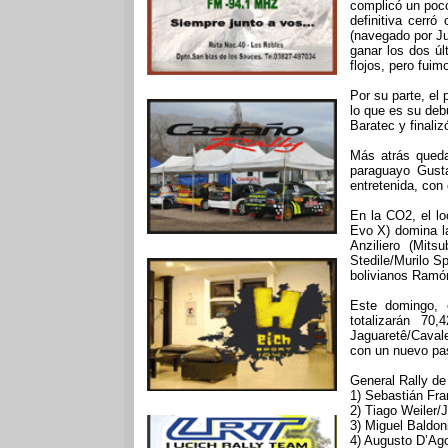
complicó un poco
definitiva cerr
(navegado por J
ganar los dos ú
flojos, pero fuim
Por su parte, el
lo que es su deb
Baratec y finaliz
Más atrás queda
paraguayo Gust
entretenida, con
En la CO2, el l
Evo X) domina la
Anziliero (Mit
Stedile/Murilo Sp
bolivianos Ramón
Este domingo, 
totalizarán 70
Jaguaretê/Cavalet
con un nuevo pas
General Rally de
1) Sebastián Fra
2) Tiago Weiler/
3) Miguel Baldon
4) Augusto D’Ago