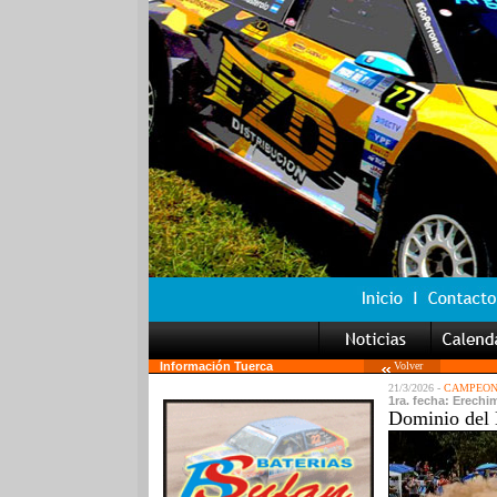
Información Tuerca
Volver
21/3/2026 -
CAMPEONA
1ra. fecha: Erechim
Dominio del 