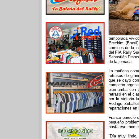
temporada vivid
Erechim (Brasil
caminos de la zo
del FIA Rally Su
Sebastián Franco
de la jornada.
La mañana comen
retrasos de gran
que se cayó con 
campeón argenti
bien arriba con 
retrasó en el cla
por la victoria 
Rodrigo Zeballo
reparaciones en 
Franco pareció 
pequeño problem
hasta ese mome
“Día muy lindo, 