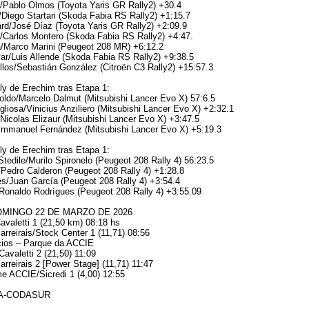
/Pablo Olmos (Toyota Yaris GR Rally2) +30.4
/Diego Startari (Skoda Fabia RS Rally2) +1:15.7
rd/José Díaz (Toyota Yaris GR Rally2) +2:09.9
ui/Carlos Montero (Skoda Fabia RS Rally2) +4:47.
a/Marco Marini (Peugeot 208 MR) +6:12.2
var/Luis Allende (Skoda Fabia RS Rally2) +9:38.5
llos/Sebastián González (Citroën C3 Rally2) +15:57.3
y de Erechim tras Etapa 1:
oldo/Marcelo Dalmut (Mitsubishi Lancer Evo X) 57:6.5
gliosa/Vinicius Anziliero (Mitsubishi Lancer Evo X) +2:32.1
/Nicolas Elizaur (Mitsubishi Lancer Evo X) +3:47.5
/Emmanuel Fernández (Mitsubishi Lancer Evo X) +5:19.3
y de Erechim tras Etapa 1:
Stedile/Murilo Spironelo (Peugeot 208 Rally 4) 56:23.5
Pedro Calderon (Peugeot 208 Rally 4) +1:28.8
s/Juan García (Peugeot 208 Rally 4) +3:54.4
Ronaldo Rodrígues (Peugeot 208 Rally 4) +3:55.09
MINGO 22 DE MARZO DE 2026
valetti 1 (21,50 km) 08:18 hs
rreirais/Stock Center 1 (11,71) 08:56
cios – Parque da ACCIE
avaletti 2 (21,50) 11:09
rreirais 2 [Power Stage] (11,71) 11:47
e ACCIE/Sicredi 1 (4,00) 12:55
FIA-CODASUR