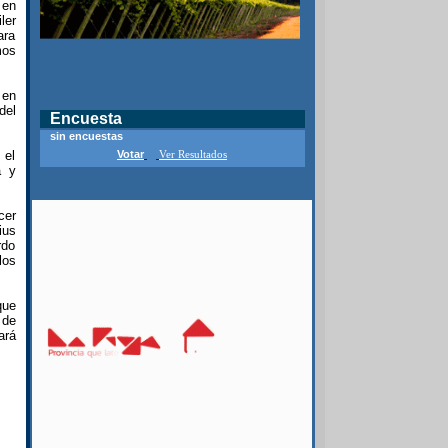
 en
ler
ara
mos
 en
del
Encuesta
sin encuestas
 el
Votar
Ver Resultados
a y
cer
ius
rdo
los
que
 de
ará