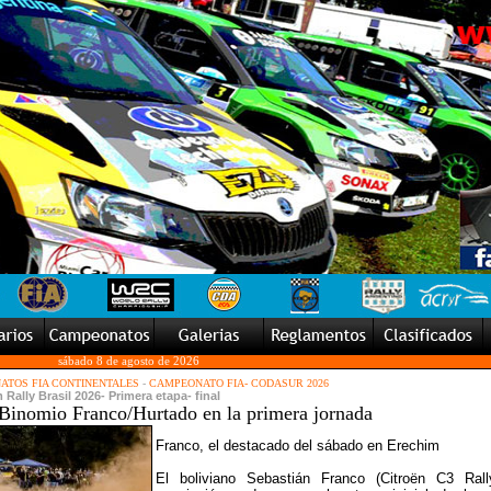
sábado 8 de agosto de 2026
TOS FIA CONTINENTALES
-
CAMPEONATO FIA- CODASUR 2026
 Rally Brasil 2026- Primera etapa- final
Binomio Franco/Hurtado en la primera jornada
Franco, el destacado del sábado en Erechim
El boliviano Sebastián Franco (Citroën C3 Rall