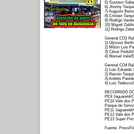
5) Gustavo Saba
6) Jhonny Tarqui
7) Augusto Besta
8) Cristian Tarq
9) Rodrigo Varel
10) Miguel Zaldi
11) Rodrigo Zeba
General CO2 Rall
1) Ulysses Berth
2) Milton Luis Pa
3) César Pedotti
4) Manuel Irala
General CO4 Rall
1) Luis Eduardo 
2) Ramón Tarqui/
3) Andrés Parede
4) Luis Tedesco/
RECORRIDO DO
PE9 Jaguaretê/Ca
PE10 Vale dos Pa
Parque de Servi
PE11 Jaguaretê/C
PE12 Vale dos Pa
PE13 Super Prim
Fuente: Press