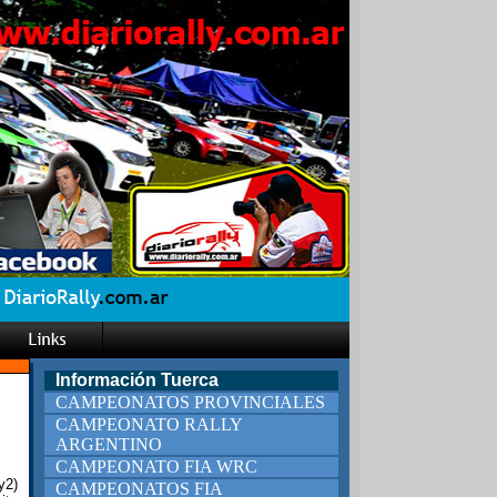
Información Tuerca
CAMPEONATOS PROVINCIALES
CAMPEONATO RALLY
ARGENTINO
CAMPEONATO FIA WRC
y2)
CAMPEONATOS FIA