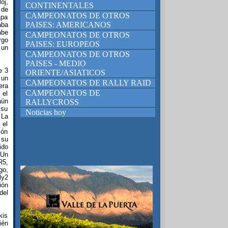
oj,
CONTINENTALES
 de
CAMPEONATOS DE OTROS
apa
PAISES: AMERICANOS
aba
abe
CAMPEONATOS DE OTROS
rgo
PAISES: EUROPEOS
 un
CAMPEONATOS DE OTROS
PAISES - MEDIO
e 3
ORIENTE/ASIATICOS
 un
CAMPEONATOS DE RALLY RAID
era
CAMPEONATOS DE
 el
aún
RALLYCROSS
 su
Noticias hoy
 La
 el
ión
 su
ido
 Un
R5,
go,
ly2
ión
del
kis
ién