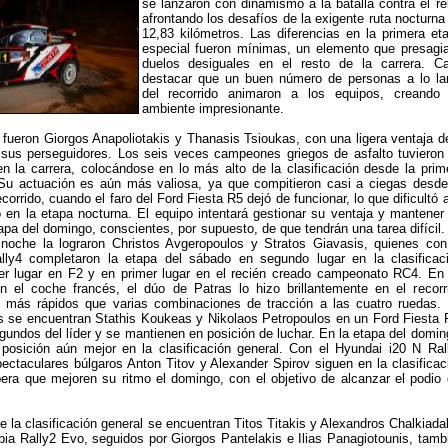
se lanzaron con dinamismo a la batalla contra el rel
afrontando los desafíos de la exigente ruta nocturna
12,83 kilómetros. Las diferencias en la primera et
especial fueron mínimas, un elemento que presagi
duelos desiguales en el resto de la carrera. C
destacar que un buen número de personas a lo la
del recorrido animaron a los equipos, creando
ambiente impresionante.
fueron Giorgos Anapoliotakis y Thanasis Tsioukas, con una ligera ventaja d
sus perseguidores. Los seis veces campeones griegos de asfalto tuvieron
n la carrera, colocándose en lo más alto de la clasificación desde la prim
 Su actuación es aún más valiosa, ya que compitieron casi a ciegas desde
ecorrido, cuando el faro del Ford Fiesta R5 dejó de funcionar, lo que dificultó 
en la etapa nocturna. El equipo intentará gestionar su ventaja y mantener
apa del domingo, conscientes, por supuesto, de que tendrán una tarea difícil.
 noche la lograron Christos Avgeropoulos y Stratos Giavasis, quienes con
ly4 completaron la etapa del sábado en segundo lugar en la clasificac
mer lugar en F2 y en primer lugar en el recién creado campeonato RC4. En
 el coche francés, el dúo de Patras lo hizo brillantemente en el recorr
o más rápidos que varias combinaciones de tracción a las cuatro ruedas.
s se encuentran Stathis Koukeas y Nikolaos Petropoulos en un Ford Fiesta 
gundos del líder y se mantienen en posición de luchar. En la etapa del domin
 posición aún mejor en la clasificación general. Con el Hyundai i20 N Ral
pectaculares búlgaros Anton Titov y Alexander Spirov siguen en la clasificac
era que mejoren su ritmo el domingo, con el objetivo de alcanzar el podio 
e la clasificación general se encuentran Titos Titakis y Alexandros Chalkiada
ia Rally2 Evo, seguidos por Giorgos Pantelakis e Ilias Panagiotounis, tamb