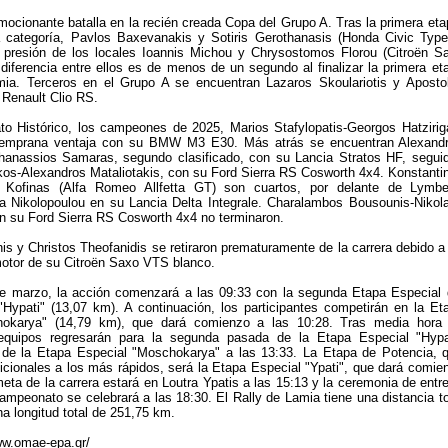
ocionante batalla en la recién creada Copa del Grupo A. Tras la primera eta
la categoría, Pavlos Baxevanakis y Sotiris Gerothanasis (Honda Civic Typ
a presión de los locales Ioannis Michou y Chrysostomos Florou (Citroën S
diferencia entre ellos es de menos de un segundo al finalizar la primera et
mia. Terceros en el Grupo A se encuentran Lazaros Skoulariotis y Aposto
Renault Clio RS.
o Histórico, los campeones de 2025, Marios Stafylopatis-Georgos Hatzirig
 temprana ventaja con su BMW M3 E30. Más atrás se encuentran Alexand
thanassios Samaras, segundo clasificado, con su Lancia Stratos HF, segui
kos-Alexandros Mataliotakis, con su Ford Sierra RS Cosworth 4x4. Konstanti
s Kofinas (Alfa Romeo Allfetta GT) son cuartos, por delante de Lymbe
a Nikolopoulou en su Lancia Delta Integrale. Charalambos Bousounis-Nikol
n su Ford Sierra RS Cosworth 4x4 no terminaron.
nis y Christos Theofanidis se retiraron prematuramente de la carrera debido a
otor de su Citroën Saxo VTS blanco.
e marzo, la acción comenzará a las 09:33 con la segunda Etapa Especial 
"Hypati" (13,07 km). A continuación, los participantes competirán en la Et
hokarya" (14,79 km), que dará comienzo a las 10:28. Tras media hora
 equipos regresarán para la segunda pasada de la Etapa Especial "Hypa
a de la Etapa Especial "Moschokarya" a las 13:33. La Etapa de Potencia, 
icionales a los más rápidos, será la Etapa Especial "Ypati", que dará comie
meta de la carrera estará en Loutra Ypatis a las 15:13 y la ceremonia de entr
ampeonato se celebrará a las 18:30. El Rally de Lamia tiene una distancia to
a longitud total de 251,75 km.
w.omae-epa.gr/