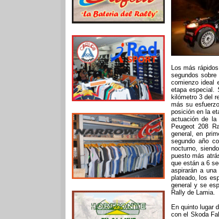
Los más rápidos 
segundos sobre 
comienzo ideal e
etapa especial.
kilómetro 3 del r
más su esfuerzo 
posición en la et
actuación de la
Peugeot 208 Ral
general, en pri
segundo año con
nocturno, siend
puesto más atrá
que están a 6 se
aspirarán a una
plateado, los es
general y se esp
Rally de Lamia.
En quinto lugar d
con el Skoda Fab