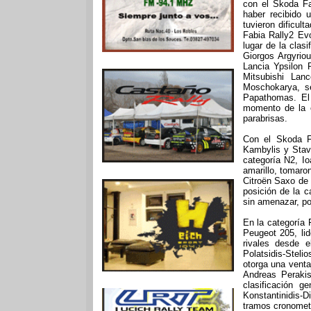
con el Skoda Fa
haber recibido 
tuvieron dificul
Fabia Rally2 Ev
lugar de la clas
Giorgos Argyrio
Lancia Ypsilon 
Mitsubishi Lan
Moschokarya, s
Papathomas. El
momento de la e
parabrisas.
Con el Skoda Fa
Kambylis y Stavr
categoría N2, I
amarillo, tomaro
Citroën Saxo de
posición de la c
sin amenazar, po
En la categoría 
Peugeot 205, lid
rivales desde e
Polatsidis-Stel
otorga una venta
Andreas Perakis
clasificación g
Konstantinidis-
tramos cronomet