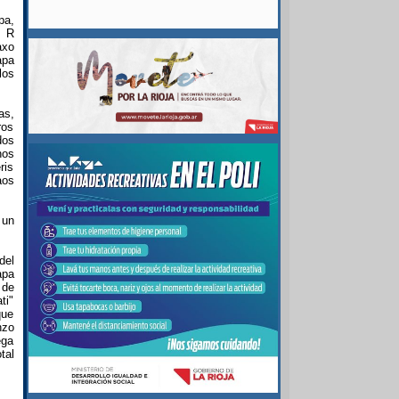
pa,
e R
axo
apa
los
as,
ros
dos
nos
ris
aos
 un
del
apa
 de
ti"
que
nzo
ega
tal