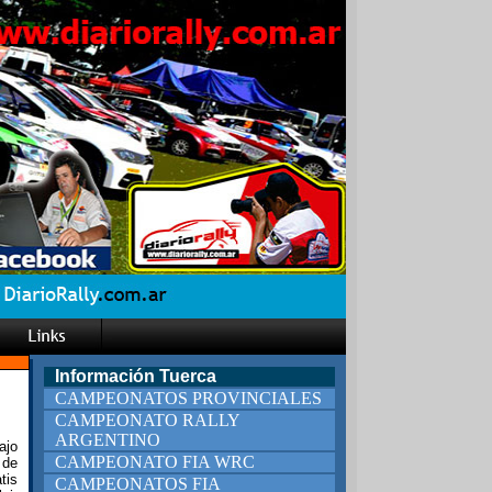
Información Tuerca
CAMPEONATOS PROVINCIALES
CAMPEONATO RALLY
ARGENTINO
ajo
CAMPEONATO FIA WRC
 de
tis
CAMPEONATOS FIA