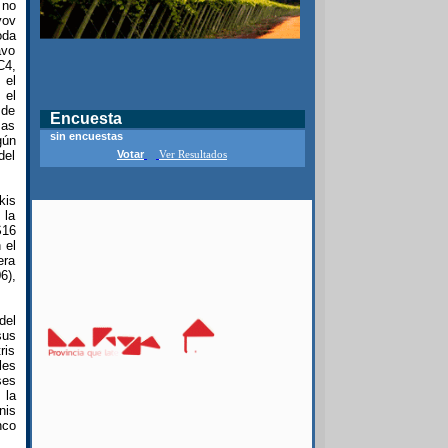
 no
yov
oda
avo
C4,
 el
 el
 de
Encuesta
mas
sin encuestas
gún
del
Votar
Ver Resultados
kis
 la
S16
 el
era
6),
del
sus
ris
les
ses
 la
nis
nco