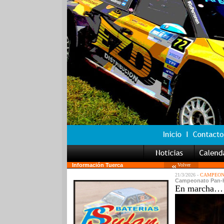
Información Tuerca
Volver
21/3/2026 -
CAMPEONA
Campeonato Pan-He
En marcha… A