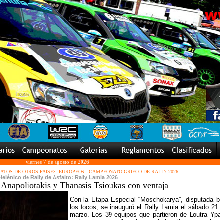
viernes 7 de agosto de 2026
TOS DE OTROS PAISES: EUROPEOS
-
CAMPEONATO GRIEGO DE RALLY 2026
lénico de Rally de Asfalto: Rally Lamia 2026
napoliotakis y Thanasis Tsioukas con ventaja
Con la Etapa Especial “Moschokarya”, disputada b
los focos, se inauguró el Rally Lamia el sábado 21
marzo. Los 39 equipos que partieron de Loutra Ypa