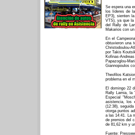
Se espera una em
los líderes de 
EP3), sienten l
VTS), ya que la 
del Rally de La
Makarios con un 
En el Campeonat
obtuvieron una
Christodoulou-A
por Takis Koutsi
Kofinas-Andrea
Papazoglou-Mari
Giannopoulos co
Theofilos Katsio
problema en el m
El domingo 22 d
Rally Lamia, la 
Especial "Mosc
asistencia, los
(12:38), seguid
otorga puntos ad
a las 14:41. La 
de premios del c
de 81,62 km y un
Fuente: Pressww