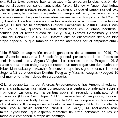
bia Rally2 Evo, quienes habrían estado más arriba en la clasificación de
una penalización por salida anticipada. Nikola Mishev y Angel Bashkeha
tades en la primera etapa especial de la carrera, ya que el parabrisas del Sk
o se empañó, lo que les hizo perder un tiempo valioso y los relegó al oct
ificación general. Un puesto más atrás se encuentran los pilotos de F2 y R
u y Dimitris Paschos, quienes intentan adaptarse a su primer contacto con
Rally4. El top ten lo completan Giorgos Kechagias e Ioannis Velanis con
cer Evo IX R4, quienes tuvieron dificultades en la etapa nocturna
eguidos por el tercer puesto de F2 y RC4, Giorgos Gerodimos y Tho
 dúo del Renault Clio RS R3T informó que no encontraron ritmo en nin
tapa especial, y que también se vieron afectados por el empañamiento 
bia S2000 de aspiración natural, ganadores de la carrera en 2016, Ta
os Stamelos ocupan la 11.ª posición general, por delante de los líderes de
oannis Koutsodimos y Spyros Vlagkas. Los tesalios, con su Peugeot 106 
n la delantera en su categoría y se espera que mantengan una dura lucha con
 Nikos Manouskou y Taxiarchis Manouskou, que les sigue de cerca. En terc
ategoría N2 se encuentran Dimitris Kougias y Vassilis Kougias (Peugeot 10
r el momento, a los líderes de su categoría.
F2 E, el equipo Lamia, con Andreas Grigoropoulos e Ilias Angelis al volante 
era la clasificación tras haber conseguido una ventaja considerable sobre 
l principio. En concreto, la ventaja sobre el segundo clasificado, Dimit
ios Kerastas (Honda Civic Type R EP3), supera los 20 segundos, lo que 
ja para el resto del Rally Lamia. El trío de F2 E se completa con los creten
-Konstantinos Kourougiaouris a bordo de un Peugeot 206. En lo alto de
eneral, con el recién adquirido Renault Clio Rally5, se encuentran Ioan
Dimitris Kyparissas, que esperan mantener un ritmo constante en los ci
rados que componen la etapa del domingo.