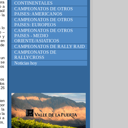
era
CONTINENTALES
o a
CAMPEONATOS DE OTROS
aúl
PAISES: AMERICANOS
 la
CAMPEONATOS DE OTROS
PAISES: EUROPEOS
 lo
CAMPEONATOS DE OTROS
o –
PAISES - MEDIO
e y
ORIENTE/ASIATICOS
 en
 de
CAMPEONATOS DE RALLY RAID
CAMPEONATOS DE
RALLYCROSS
 un
 se
Noticias hoy
los
mos
dos
 26
ien
por
 la
 la
ú a
os,