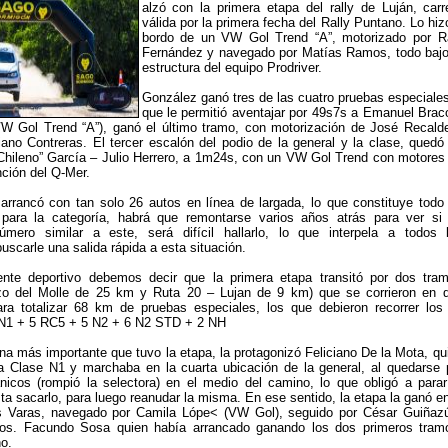
alzó con la primera etapa del rally de Luján, carr
válida por la primera fecha del Rally Puntano. Lo hiz
bordo de un VW Gol Trend “A”, motorizado por R
Fernández y navegado por Matías Ramos, todo bajo
estructura del equipo Prodriver.
González ganó tres de las cuatro pruebas especiales
que le permitió aventajar por 49s7s a Emanuel Brac
W Gol Trend “A”), ganó el último tramo, con motorización de José Recald
ano Contreras. El tercer escalón del podio de la general y la clase, quedó
Chileno” García – Julio Herrero, a 1m24s, con un VW Gol Trend con motores
nción del Q-Mer.
arrancó con tan solo 26 autos en línea de largada, lo que constituye todo
 para la categoría, habrá que remontarse varios años atrás para ver si
mero similar a este, será difícil hallarlo, lo que interpela a todos 
uscarle una salida rápida a esta situación.
ente deportivo debemos decir que la primera etapa transitó por dos tra
zo del Molle de 25 km y Ruta 20 – Lujan de 9 km) que se corrieron en 
ara totalizar 68 km de pruebas especiales, los que debieron recorrer los
4 N1 + 5 RC5 + 5 N2 + 6 N2 STD + 2 NH
na más importante que tuvo la etapa, la protagonizó Feliciano De la Mota, qu
a Clase N1 y marchaba en la cuarta ubicación de la general, al quedarse 
icos (rompió la selectora) en el medio del camino, lo que obligó a parar
a sacarlo, para luego reanudar la misma. En ese sentido, la etapa la ganó en
 Varas, navegado por Camila Lópe< (VW Gol), seguido por César Guiñaz
os. Facundo Sosa quien había arrancado ganando los dos primeros tram
o.