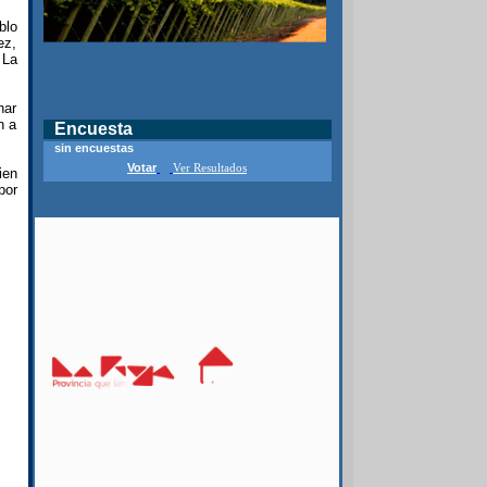
blo
ez,
 La
nar
n a
Encuesta
sin encuestas
Votar
Ver Resultados
ien
por