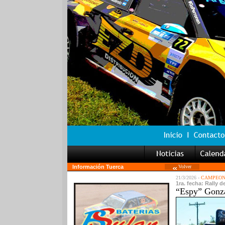
Información Tuerca
Volver
21/3/2026 -
CAMPEON
1ra. fecha: Rally d
“Espy” Gonzá