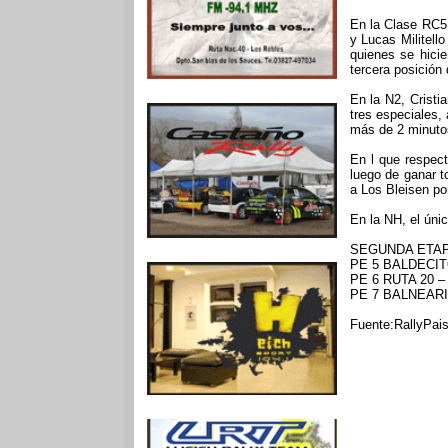
En la Clase RC5 
y Lucas Militell
quienes se hici
tercera posición
En la N2, Cristi
tres especiales,
más de 2 minuto
En l que respect
luego de ganar t
a Los Bleisen po
En la NH, el úni
SEGUNDA ETA
PE 5 BALDECITO
PE 6 RUTA 20 – 
PE 7 BALNEARIO 
Fuente:RallyPai