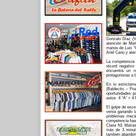
Gonzalo Díaz (V
atención de Mari
manos de Luis “
Ariel Cano y ate
La competencia 
récord negativo
encuentra un nú
protagonistas a b
En lo estrictam
(Baldecito – Po
oportunidades p
autos: 4 “A” + 
El golpe de esce
venía ganando l
problemas mecán
competencia hast
Clase N1 Matías
más de 3 minut
también abandon