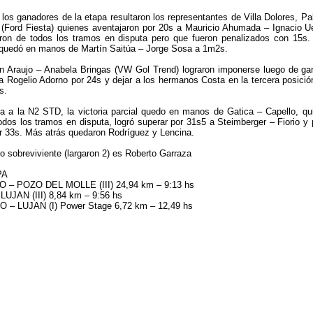
los ganadores de la etapa resultaron los representantes de Villa Dolores, Pa
o (Ford Fiesta) quienes aventajaron por 20s a Mauricio Ahumada – Ignacio U
eron de todos los tramos en disputa pero que fueron penalizados con 15s.
 quedó en manos de Martín Saitúa – Jorge Sosa a 1m2s.
an Araujo – Anabela Bringas (VW Gol Trend) lograron imponerse luego de ga
 a Rogelio Adorno por 24s y dejar a los hermanos Costa en la tercera posició
s.
a a la N2 STD, la victoria parcial quedo en manos de Gatica – Capello, qu
odos los tramos en disputa, logró superar por 31s5 a Steimberger – Fiorio y 
r 33s. Más atrás quedaron Rodríguez y Lencina.
co sobreviviente (largaron 2) es Roberto Garraza
PA
 – POZO DEL MOLLE (III) 24,94 km – 9:13 hs
LUJAN (III) 8,84 km – 9:56 hs
– LUJAN (I) Power Stage 6,72 km – 12,49 hs
s