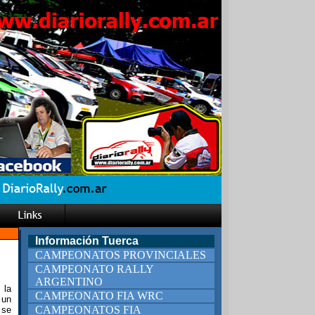
Información Tuerca
CAMPEONATOS PROVINCIALES
CAMPEONATO RALLY
ARGENTINO
 la
CAMPEONATO FIA WRC
 un
CAMPEONATOS FIA
 se