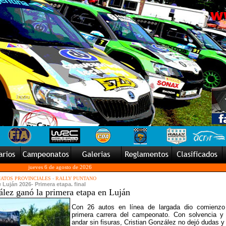
jueves 6 de agosto de 2026
ATOS PROVINCIALES
-
RALLY PUNTANO
e Luján 2026- Primera etapa. final
lez ganó la primera etapa en Luján
Con 26 autos en línea de largada dio comienzo
primera carrera del campeonato. Con solvencia y
andar sin fisuras, Cristian González no dejó dudas y