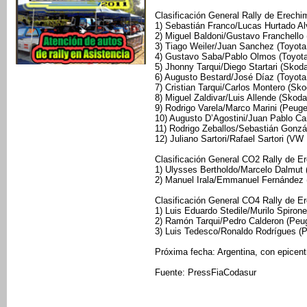
Clasificación General Rally de Erechim
1) Sebastián Franco/Lucas Hurtado Alv
2) Miguel Baldoni/Gustavo Franchello
3) Tiago Weiler/Juan Sanchez (Toyota
4) Gustavo Saba/Pablo Olmos (Toyota
5) Jhonny Tarqui/Diego Startari (Skod
6) Augusto Bestard/José Díaz (Toyota
7) Cristian Tarqui/Carlos Montero (Sk
8) Miguel Zaldivar/Luis Allende (Skod
9) Rodrigo Varela/Marco Marini (Peug
10) Augusto D’Agostini/Juan Pablo Ca
11) Rodrigo Zeballos/Sebastián Gonzál
12) Juliano Sartori/Rafael Sartori (V
Clasificación General CO2 Rally de Er
1) Ulysses Bertholdo/Marcelo Dalmut 
2) Manuel Irala/Emmanuel Fernández 
Clasificación General CO4 Rally de Er
1) Luis Eduardo Stedile/Murilo Spirone
2) Ramón Tarqui/Pedro Calderon (Peug
3) Luis Tedesco/Ronaldo Rodrígues (P
Próxima fecha: Argentina, con epicentr
Fuente: PressFiaCodasur