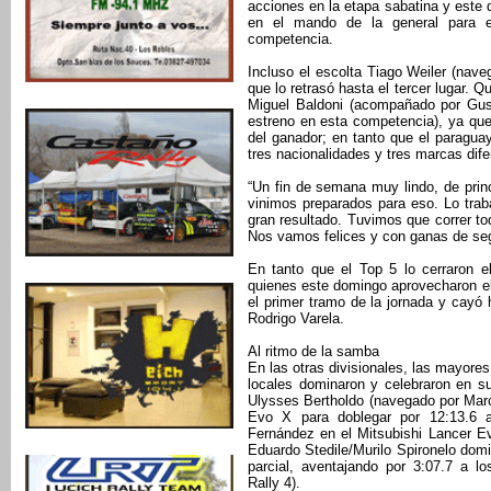
acciones en la etapa sabatina y este
en el mando de la general para en
competencia.
Incluso el escolta Tiago Weiler (nav
que lo retrasó hasta el tercer lugar. 
Miguel Baldoni (acompañado por Gus
estreno en esta competencia), ya qu
del ganador; en tanto que el paragua
tres nacionalidades y tres marcas dife
“Un fin de semana muy lindo, de princi
vinimos preparados para eso. Lo tr
gran resultado. Tuvimos que correr to
Nos vamos felices y con ganas de seg
En tanto que el Top 5 lo cerraron e
quienes este domingo aprovecharon el
el primer tramo de la jornada y cayó 
Rodrigo Varela.
Al ritmo de la samba
En las otras divisionales, las mayores
locales dominaron y celebraron en s
Ulysses Bertholdo (navegado por Marc
Evo X para doblegar por 12:13.6 
Fernández en el Mitsubishi Lancer Ev
Eduardo Stedile/Murilo Spironelo dom
parcial, aventajando por 3:07.7 a l
Rally 4).