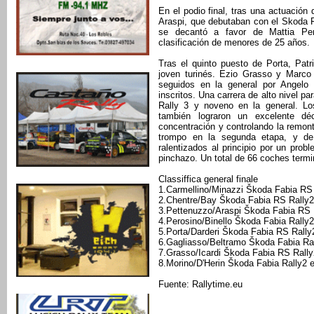
En el podio final, tras una actuación
Araspi, que debutaban con el Skoda F
se decantó a favor de Mattia Per
clasificación de menores de 25 años.
Tras el quinto puesto de Porta, Patr
joven turinés. Ezio Grasso y Marco 
seguidos en la general por Angelo 
inscritos. Una carrera de alto nivel pa
Rally 3 y noveno en la general. Los
también lograron un excelente d
concentración y controlando la remon
trompo en la segunda etapa, y de
ralentizados al principio por un prob
pinchazo. Un total de 66 coches termin
Classiffica general finale
1.Carmellino/Minazzi Škoda Fabia RS 
2.Chentre/Bay Škoda Fabia RS Rally2
3.Pettenuzzo/Araspi Škoda Fabia RS 
4.Perosino/Binello Škoda Fabia Rally
5.Porta/Darderi Škoda Fabia RS Rally
6.Gagliasso/Beltramo Škoda Fabia Ra
7.Grasso/Icardi Škoda Fabia RS Rally
8.Morino/D'Herin Škoda Fabia Rally2 
Fuente: Rallytime.eu