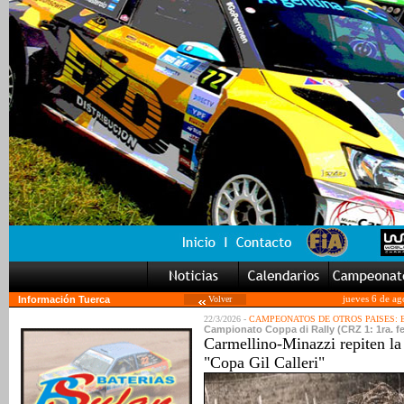
Información Tuerca
Volver
jueves 6 de ag
22/3/2026 -
CAMPEONATOS DE OTROS PAISES:
Campionato Coppa di Rally (CRZ 1: 1ra. fe
Carmellino-Minazzi repiten la 
"Copa Gil Calleri"