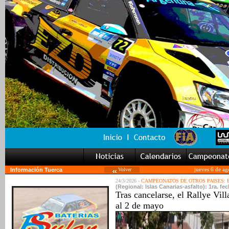
Información Tuerca
Volver
jueves 6 de ag
24/3/2026 -
CAMPEONATOS DE OTROS PAISES:
(Regional: Islas Canarias-asfalto): 1ra. fe
Tras cancelarse, el Rallye Vil
al 2 de mayo