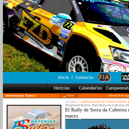
Información Tuerca
Volver
sábado 8 de ag
24/3/2026 -
CAMPEONATOS DE OTROS PAISES:
(Regional Norte): Rali Serra da Cabreira 2
El Rally de Serra da Cabreira 
marzo