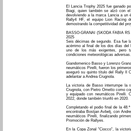
El Lancia Trophy 2025 fue ganado por 
Biagi, quien también se alzó con 
devolviendo a la marca Lancia a un 
Rally4 HF, el equipo Lion Racing d
demostrando la competitividad del pr
BASSO-GRANAI (SKODA FABIA RS 
2025
Seis décimas de segundo. Esa fue la
acérrimo al final de los dos días del
uno de los más exigentes, pero t
condiciones meteorológicas adversas.
Giandomenico Basso y Lorenzo Granai,
neumáticos Pirelli, fueron los primer
aseguró su quinto título del Rally Il
adelantar a Andrea Crugnola.
La victoria de Basso interrumpe la 
Crugnola, con Pietro Ometto como copi
y equipado con neumáticos Pirelli. 
2022, donde también triunfó en 2020.
Completando el podio final de la 48.ª
encontraba Bostjan Avbelj, con Andr
neumáticos Pirelli, finalizando prime
Promoción de Rallyes.
En la Copa Zonal "Ciocco", la victor