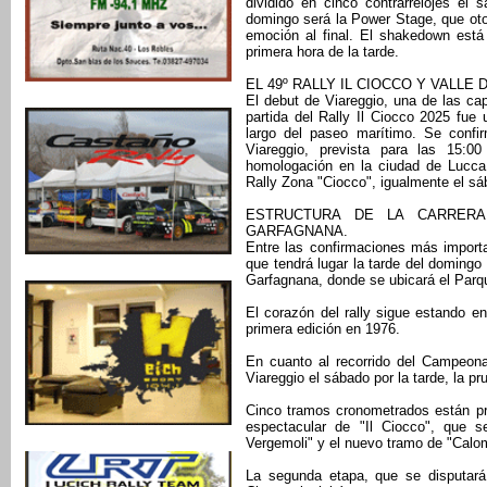
dividido en cinco contrarrelojes el
domingo será la Power Stage, que oto
emoción al final. El shakedown está
primera hora de la tarde.
EL 49º RALLY IL CIOCCO Y VALL
El debut de Viareggio, una de las ca
partida del Rally Il Ciocco 2025 fue
largo del paseo marítimo. Se confi
Viareggio, prevista para las 15:
homologación en la ciudad de Lucca.
Rally Zona "Ciocco", igualmente el sá
ESTRUCTURA DE LA CARRERA
GARFAGNANA.
Entre las confirmaciones más importa
que tendrá lugar la tarde del domingo
Garfagnana, donde se ubicará el Parqu
El corazón del rally sigue estando en
primera edición en 1976.
En cuanto al recorrido del Campeonat
Viareggio el sábado por la tarde, la p
Cinco tramos cronometrados están pr
espectacular de "Il Ciocco", que s
Vergemoli" y el nuevo tramo de "Calom
La segunda etapa, que se disputar