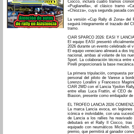
Ciocco, incluirá cuatro tramos cron
«Puglianella», el clásico tramo «
«Chiozza», cuya segunda pasada const
La versión «Cup Rally di Zona» del 
seguirá íntegramente el trazado del 
tramo.
CIAR SPARCO 2026: EASI Y LANC
El equipo EASI presentó oficialment
2026 durante un evento celebrado el v
El equipo veneciano alineará a dos tr
nacional, ambas al volante de los nu
Sport. La colaboración técnica entre 
Pirelli proporcionará la base mecánica 
La primera tripulación, compuesta por
personal del piloto de Varese a bord
Lorenzo Lorallini y Francesco Magrin
CIAR 2WD con el Lancia Ypsilon Rally4
entre ellas Luca Frattin, el CEO de
Biasion, presente como embajador de 
EL TROFEO LANCIA 2026 COMIENZA
La marca Lancia evoca, en legiones 
icónica e inolvidable, con una sucesi
de Lancia a los rallies ha reavivado
debutará en el Rally Il Ciocco, tras
equipado con neumáticos Michelin. S
premio, que permitirá al ganador conver