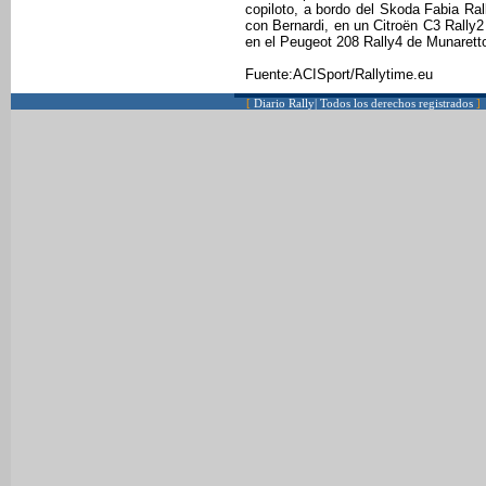
copiloto, a bordo del Skoda Fabia Rall
con Bernardi, en un Citroën C3 Rally2
en el Peugeot 208 Rally4 de Munarett
Fuente:ACISport/Rallytime.eu
[
Diario Rally| Todos los derechos registrados
]