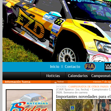
Información Tuerca
Volver
viernes 7 de a
24/3/2026 -
CAMPEONATOS DE OTROS PAISES:
(CIAR Sparco: 1ra. fecha) – Campionato Copa
2026. Semana de carrera
Importantes novedades para el 