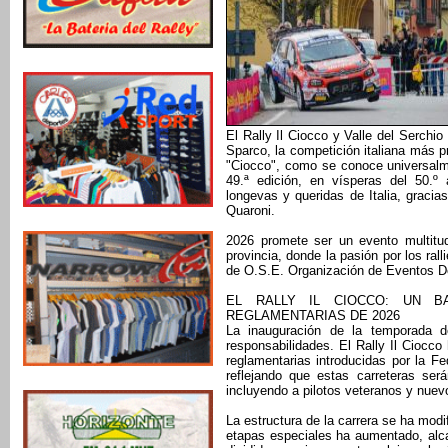
El Rally Il Ciocco y Valle del Serchi
Sparco, la competición italiana más p
"Ciocco", como se conoce universalme
49.ª edición, en vísperas del 50.º
longevas y queridas de Italia, gracia
Quaroni.
2026 promete ser un evento multitud
provincia, donde la pasión por los ral
de O.S.E. Organización de Eventos D
EL RALLY IL CIOCCO: UN B
REGLAMENTARIAS DE 2026
La inauguración de la temporada d
responsabilidades. El Rally Il Ciocc
reglamentarias introducidas por la F
reflejando que estas carreteras será
incluyendo a pilotos veteranos y nuevo
La estructura de la carrera se ha modi
etapas especiales ha aumentado, alc