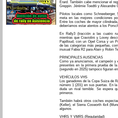
Erard. También cabe mencionar el reg
Greppin. Jérémie Toedtli y Alexandre C
Pilotos locales como Schneeberger, 
meta en las mejores condiciones pos
Entre los coches de mayor cilindrada
deberíamos estar atentos a los Porsc
En Rally3 (tracción a las cuatro ru
mientras que Craviolini y Lovey des
Papilloud, con un Opel Corsa y un P
de las categorías más pequeñas, como
inusual Fabia R2 para Alain y Robin Ter
PRINCIPALES AUSENCIAS
Como ya anunciamos, el campeón y e
presentes en la primera prueba de l
(segundo en 2025) tampoco figuran en l
VEHÍCULOS VHS
Los ganadores de la Copa Suiza de Ral
número 1 (201) en sus puertas. En la 
duda un rival temible. Se espera q
primeros.
También habrá otros coches espectac
(Keller), el Sierra Cosworth 4x4 (Mun
algunos.
VHRS Y VMRS (Regularidad)