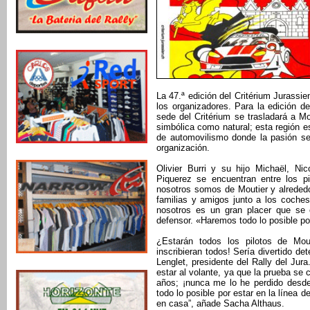
La 47.ª edición del Critérium Jurassi
los organizadores. Para la edición d
sede del Critérium se trasladará a M
simbólica como natural; esta región es
de automovilismo donde la pasión se
organización.
Olivier Burri y su hijo Michaël, Ni
Piquerez se encuentran entre los pi
nosotros somos de Moutier y alrededo
familias y amigos junto a los coche
nosotros es un gran placer que se 
defensor. «Haremos todo lo posible por
¿Estarán todos los pilotos de Mou
inscribieran todos! Sería divertido de
Lenglet, presidente del Rally del Jur
estar al volante, ya que la prueba se 
años; ¡nunca me lo he perdido desd
todo lo posible por estar en la línea d
en casa”, añade Sacha Althaus.