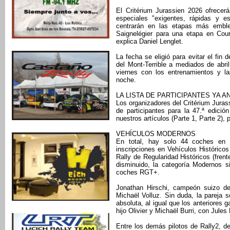
El Critérium Jurassien 2026 ofrece
especiales "exigentes, rápidas y e
centrarán en las etapas más emble
Saignelégier para una etapa en Cou
explica Daniel Lenglet.
La fecha se eligió para evitar el fin
del Mont-Terrible a mediados de abr
viernes con los entrenamientos y la
noche.
LA LISTA DE PARTICIPANTES YA
Los organizadores del Critérium Juras
de participantes para la 47.ª edici
nuestros artículos (Parte 1, Parte 2),
VEHÍCULOS MODERNOS
En total, hay solo 44 coches en 
inscripciones en Vehículos Históricos
Rally de Regularidad Históricos (fren
disminuido, la categoría Modernos 
coches RGT+.
Jonathan Hirschi, campeón suizo de 
Michaël Volluz. Sin duda, la pareja se
absoluta, al igual que los anteriores
hijo Olivier y Michaël Burri, con Jul
Entre los demás pilotos de Rally2, 