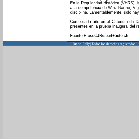
En la Regularidad Histórica (VHRS), la
a la competencia de Winz-Barthe, Vigl
disciplina. Lamentablemente, solo ha
Como cada año en el Critérium du D
presentes en la prueba inaugural del ra
Fuente:PressCJR/sport+auto.ch
[
Diario Rally| Todos los derechos registrados
]