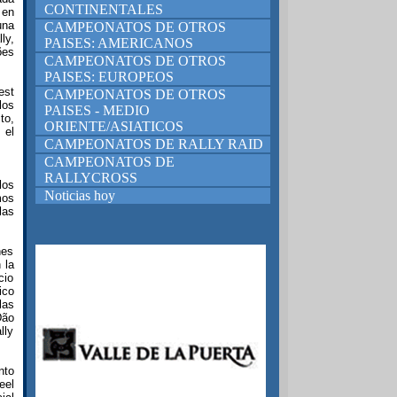
CONTINENTALES
 en
una
CAMPEONATOS DE OTROS
ly,
PAISES: AMERICANOS
ões
CAMPEONATOS DE OTROS
PAISES: EUROPEOS
est
CAMPEONATOS DE OTROS
los
PAISES - MEDIO
to,
ORIENTE/ASIATICOS
 el
CAMPEONATOS DE RALLY RAID
CAMPEONATOS DE
RALLYCROSS
los
Noticias hoy
mos
las
nes
 la
cio
ico
las
Dão
lly
nto
eel