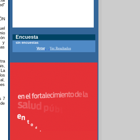
ial
ed"
ÓN
uel
nio
Encuesta
ión
l y
sin encuestas
ñas
Votar
Ver Resultados
tra
is,
 La
los
al,
nes
s 7
 de