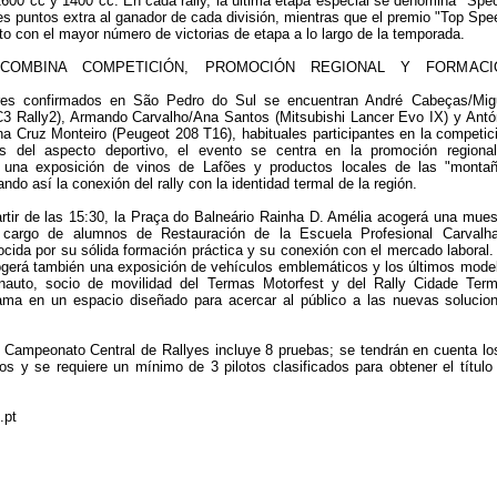
1600 cc y 1400 cc. En cada rally, la última etapa especial se denomina "Spec
res puntos extra al ganador de cada división, mientras que el premio "Top Spe
loto con el mayor número de victorias de etapa a lo largo de la temporada.
COMBINA COMPETICIÓN, PROMOCIÓN REGIONAL Y FORMACI
res confirmados en São Pedro do Sul se encuentran André Cabeças/Mig
C3 Rally2), Armando Carvalho/Ana Santos (Mitsubishi Lancer Evo IX) y Antó
a Cruz Monteiro (Peugeot 208 T16), habituales participantes en la competic
s del aspecto deportivo, el evento se centra en la promoción regiona
 una exposición de vinos de Lafões y productos locales de las "monta
ndo así la conexión del rally con la identidad termal de la región.
rtir de las 15:30, la Praça do Balneário Rainha D. Amélia acogerá una mues
 cargo de alumnos de Restauración de la Escuela Profesional Carvalha
nocida por su sólida formación práctica y su conexión con el mercado laboral.
gerá también una exposición de vehículos emblemáticos y los últimos mode
tinauto, socio de movilidad del Termas Motorfest y del Rally Cidade Term
ama en un espacio diseñado para acercar al público a las nuevas solucio
.
l Campeonato Central de Rallyes incluye 8 pruebas; se tendrán en cuenta lo
os y se requiere un mínimo de 3 pilotos clasificados para obtener el título
.pt