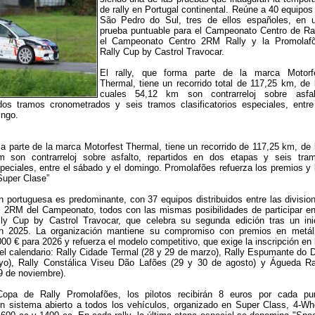
de rally en Portugal continental. Reúne a 40 equipos
São Pedro do Sul, tres de ellos españoles, en 
prueba puntuable para el Campeonato Centro de Ral
el Campeonato Centro 2RM Rally y la Promolaf
Rally Cup by Castrol Travocar.
El rally, que forma parte de la marca Motorf
Thermal, tiene un recorrido total de 117,25 km, de 
cuales 54,12 km son contrarreloj sobre asfal
 dos tramos cronometrados y seis tramos clasificatorios especiales, entre
ingo.
rma parte de la marca Motorfest Thermal, tiene un recorrido de 117,25 km, de 
 son contrarreloj sobre asfalto, repartidos en dos etapas y seis tra
especiales, entre el sábado y el domingo. Promolafões refuerza los premios y 
Super Clase”
n portuguesa es predominante, con 37 equipos distribuidos entre las divisio
l 2RM del Campeonato, todos con las mismas posibilidades de participar en
ly Cup by Castrol Travocar, que celebra su segunda edición tras un ini
en 2025. La organización mantiene su compromiso con premios en metál
00 € para 2026 y refuerza el modelo competitivo, que exige la inscripción en 
el calendario: Rally Cidade Termal (28 y 29 de marzo), Rally Espumante do 
o), Rally Constálica Viseu Dão Lafões (29 y 30 de agosto) y Águeda Ra
9 de noviembre).
 Copa de Rally Promolafões, los pilotos recibirán 8 euros por cada pu
n sistema abierto a todos los vehículos, organizado en Super Class, 4-Wh