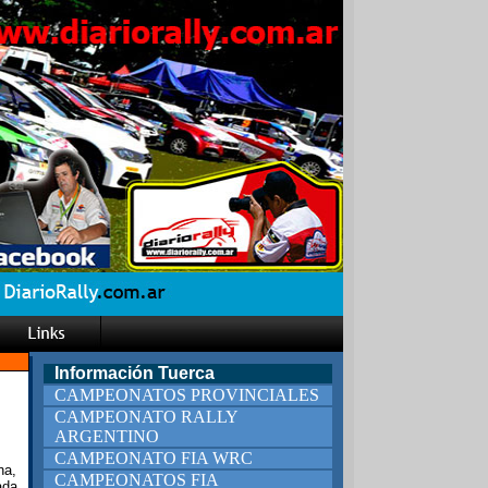
Información Tuerca
CAMPEONATOS PROVINCIALES
CAMPEONATO RALLY
ARGENTINO
CAMPEONATO FIA WRC
na,
CAMPEONATOS FIA
ada