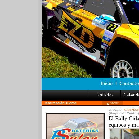
Información Tuerca
Volver
26/3/2026 -
CAMPEONA
(Regional: Centro)
El Rally Cid
equipos y ma