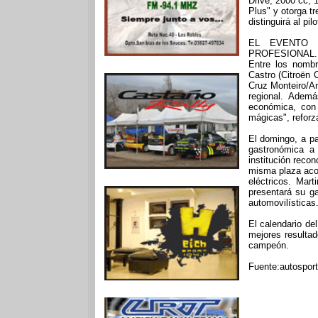
Drive, 2000 cc, 
Plus" y otorga t
distinguirá al pi
EL EVENTO 
PROFESIONAL.
Entre los nomb
Castro (Citroën 
Cruz Monteiro/An
regional. Ademá
económica, con
mágicas", reforza
El domingo, a pa
gastronómica a
institución reco
misma plaza aco
eléctricos. Mar
presentará su g
automovilísticas
El calendario de
mejores resultad
campeón.
Fuente:autosport