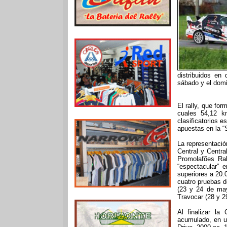
distribuidos en
sábado y el dom
El rally, que fo
cuales 54,12 km
clasificatorios 
apuestas en la “
La representació
Central y Centra
Promolafões Ral
“espectacular” 
superiores a 20.0
cuatro pruebas d
(23 y 24 de may
Travocar (28 y 2
Al finalizar la
acumulado, en u