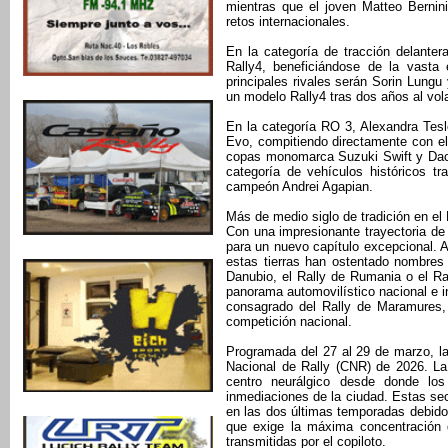
mientras que el joven Matteo Bernin
retos internacionales.
En la categoría de tracción delante
Rally4, beneficiándose de la vasta 
principales rivales serán Sorin Lung
un modelo Rally4 tras dos años al vol
En la categoría RO 3, Alexandra Tesl
Evo, compitiendo directamente con e
copas monomarca Suzuki Swift y Daci
categoría de vehículos históricos tra
campeón Andrei Agapian.
Más de medio siglo de tradición en el
Con una impresionante trayectoria de 
para un nuevo capítulo excepcional. A
estas tierras han ostentado nombres
Danubio, el Rally de Rumania o el Ral
panorama automovilístico nacional e in
consagrado del Rally de Maramures, 
competición nacional.
Programada del 27 al 29 de marzo, la
Nacional de Rally (CNR) de 2026. La
centro neurálgico desde donde los
inmediaciones de la ciudad. Estas se
en las dos últimas temporadas debido 
que exige la máxima concentración d
transmitidas por el copiloto.