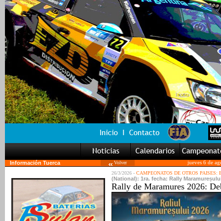
Información Tuerca
Volver
jueves 6 de ag
26/3/2026 -
CAMPEONATOS DE OTROS PAISES:
(National): 1ra. fecha: Rally Maramureșulu
Rally de Maramures 2026: Deb