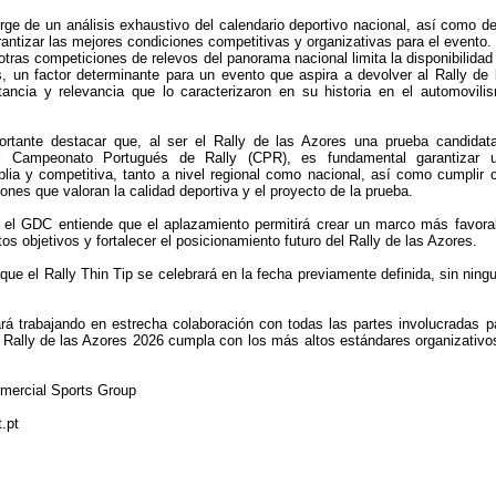
rge de un análisis exhaustivo del calendario deportivo nacional, así como de
antizar las mejores condiciones competitivas y organizativas para el evento.
otras competiciones de relevos del panorama nacional limita la disponibilidad
s, un factor determinante para un evento que aspira a devolver al Rally de 
tancia y relevancia que lo caracterizaron en su historia en el automovili
rtante destacar que, al ser el Rally de las Azores una prueba candidat
el Campeonato Portugués de Rally (CPR), es fundamental garantizar 
plia y competitiva, tanto a nivel regional como nacional, así como cumplir 
ones que valoran la calidad deportiva y el proyecto de la prueba.
, el GDC entiende que el aplazamiento permitirá crear un marco más favora
os objetivos y fortalecer el posicionamiento futuro del Rally de las Azores.
ue el Rally Thin Tip se celebrará en la fecha previamente definida, sin ning
á trabajando en estrecha colaboración con todas las partes involucradas p
l Rally de las Azores 2026 cumpla con los más altos estándares organizativo
mercial Sports Group
.pt