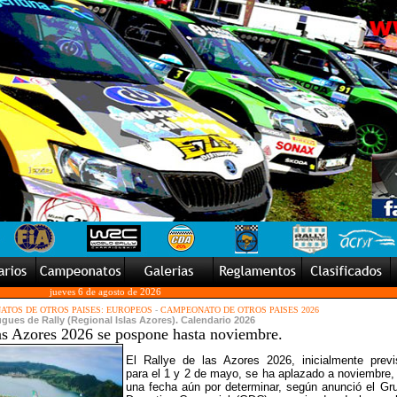
jueves 6 de agosto de 2026
TOS DE OTROS PAISES: EUROPEOS
-
CAMPEONATO DE OTROS PAISES 2026
ues de Rally (Regional Islas Azores). Calendario 2026
las Azores 2026 se pospone hasta noviembre.
El Rallye de las Azores 2026, inicialmente previ
para el 1 y 2 de mayo, se ha aplazado a noviembre,
una fecha aún por determinar, según anunció el Gr