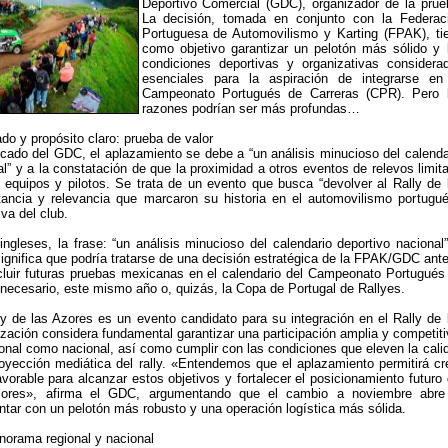
Deportivo Comercial (GDC), organizador de la prue
La decisión, tomada en conjunto con la Federac
Portuguesa de Automovilismo y Karting (FPAK), ti
como objetivo garantizar un pelotón más sólido y 
condiciones deportivas y organizativas considera
esenciales para la aspiración de integrarse en
Campeonato Portugués de Carreras (CPR). Pero 
razones podrían ser más profundas…
do y propósito claro: prueba de valor
ado del GDC, el aplazamiento se debe a “un análisis minucioso del calenda
l” y a la constatación de que la proximidad a otros eventos de relevos limita
e equipos y pilotos. Se trata de un evento que busca “devolver al Rally de 
tancia y relevancia que marcaron su historia en el automovilismo portugué
iva del club.
ngleses, la frase: “un análisis minucioso del calendario deportivo nacional”
significa que podría tratarse de una decisión estratégica de la FPAK/GDC ante
ncluir futuras pruebas mexicanas en el calendario del Campeonato Portugués
a necesario, este mismo año o, quizás, la Copa de Portugal de Rallyes.
y de las Azores es un evento candidato para su integración en el Rally de 
ización considera fundamental garantizar una participación amplia y competiti
gional como nacional, así como cumplir con las condiciones que eleven la cali
royección mediática del rally. «Entendemos que el aplazamiento permitirá cr
orable para alcanzar estos objetivos y fortalecer el posicionamiento futuro 
zores», afirma el GDC, argumentando que el cambio a noviembre abre
ontar con un pelotón más robusto y una operación logística más sólida.
norama regional y nacional