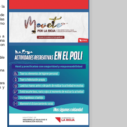
 la
 de
las
smo
a a
una
con
ble
una
ara
s y