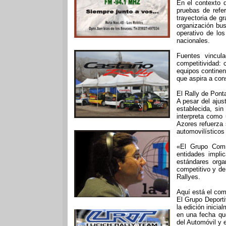
En el contexto 
pruebas de refe
trayectoria de gr
organización bus
operativo de lo
nacionales.
Fuentes vincul
competitividad:
equipos continen
que aspira a con
El Rally de Pont
A pesar del ajus
establecida, si
interpreta como 
Azores refuerza
automovilísticos 
«El Grupo Comm
entidades impli
estándares orga
competitivo y de
Rallyes.
Aquí está el com
El Grupo Deporti
la edición inici
en una fecha qu
del Automóvil y e