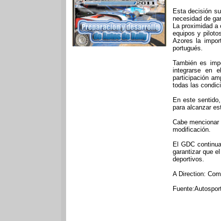
Esta decisión su
necesidad de gar
La proximidad a 
equipos y piloto
Azores la impor
portugués.
También es impo
integrarse en 
participación am
todas las condici
En este sentido
para alcanzar est
Cabe mencionar q
modificación.
El GDC continuar
garantizar que e
deportivos.
A Direction: Com
Fuente:Autosport