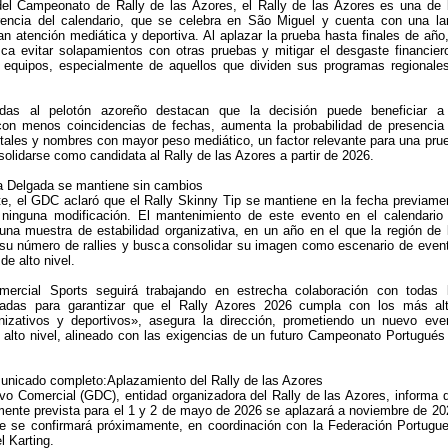
del Campeonato de Rally de las Azores, el Rally de las Azores es una de 
rencia del calendario, que se celebra en São Miguel y cuenta con una la
an atención mediática y deportiva. Al aplazar la prueba hasta finales de año,
ca evitar solapamientos con otras pruebas y mitigar el desgaste financier
s equipos, especialmente de aquellos que dividen sus programas regionale
adas al pelotón azoreño destacan que la decisión puede beneficiar a
 con menos coincidencias de fechas, aumenta la probabilidad de presencia
tales y nombres con mayor peso mediático, un factor relevante para una pru
solidarse como candidata al Rally de las Azores a partir de 2026.
a Delgada se mantiene sin cambios
te, el GDC aclaró que el Rally Skinny Tip se mantiene en la fecha previame
n ninguna modificación. El mantenimiento de este evento en el calendario
una muestra de estabilidad organizativa, en un año en el que la región de 
 su número de rallies y busca consolidar su imagen como escenario de even
de alto nivel.
ercial Sports seguirá trabajando en estrecha colaboración con todas 
cadas para garantizar que el Rally Azores 2026 cumpla con los más al
nizativos y deportivos», asegura la dirección, prometiendo un nuevo eve
 alto nivel, alineado con las exigencias de un futuro Campeonato Portugués
unicado completo:Aplazamiento del Rally de las Azores
vo Comercial (GDC), entidad organizadora del Rally de las Azores, informa 
almente prevista para el 1 y 2 de mayo de 2026 se aplazará a noviembre de 20
e se confirmará próximamente, en coordinación con la Federación Portugu
l Karting.