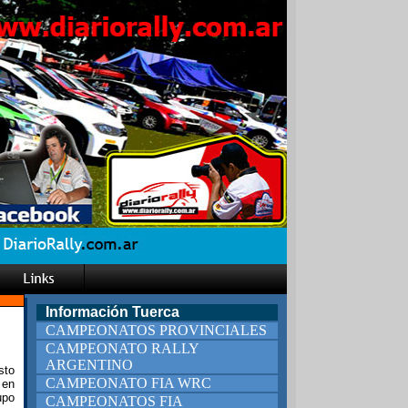
Información Tuerca
CAMPEONATOS PROVINCIALES
CAMPEONATO RALLY
ARGENTINO
sto
CAMPEONATO FIA WRC
 en
upo
CAMPEONATOS FIA