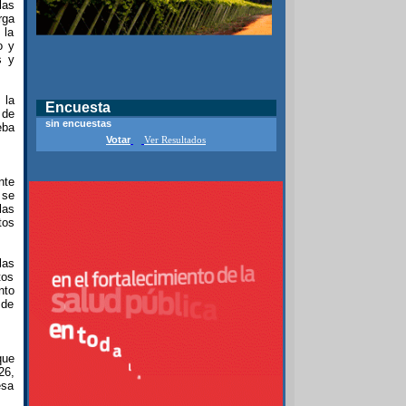
las
rga
 la
o y
s y
 la
Encuesta
 de
sin encuestas
eba
Votar
Ver Resultados
nte
 se
las
tos
las
tos
nto
 de
que
26,
esa