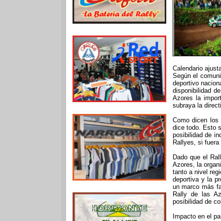
Calendario ajusta
Según el comunic
deportivo naciona
disponibilidad d
Azores la impor
subraya la direct
Como dicen los i
dice todo. Esto 
posibilidad de i
Rallyes, si fuer
Dado que el Rall
Azores, la organ
tanto a nivel re
deportiva y la p
un marco más fav
Rally de las A
posibilidad de c
Impacto en el pa