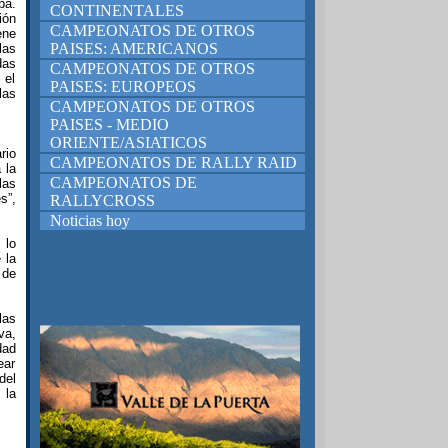
ba.
CONTINENTALES
ión
CAMPEONATOS DE OTROS
ene
PAISES: AMERICANOS
las
das
CAMPEONATOS DE OTROS
 el
PAISES: EUROPEOS
las
CAMPEONATOS DE OTROS
PAISES - MEDIO
ORIENTE/ASIATICOS
rio
CAMPEONATOS DE RALLY RAID
 la
CAMPEONATOS DE
las
s”,
RALLYCROSS
Noticias hoy
 lo
 la
 de
las
va,
dad
ear
del
 la