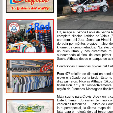
C3, relegó al Skoda Fabia de Sacha Al
completó Nicolas Lathion de Valais 
carreteras del Jura, Jonathan Hirschi, 
de batir por méritos propios, habien
kilómetros cronometrados. "La elecc
un buen ritmo y nos divertimos muc
subcampeón al final de este primer 
Sacha Althaus desde el parque de asi
Condiciones climáticas típicas del Cri
Esta 47ª edición se disputó en condic
nieve el sábado por la tarde. Esto no 
diez primeros: Nicolas Althaus (Skoda 
finalizaron 7.º y 8.º respectivamente
región de Franches-Montagnes finalizó
Mala suerte para Clovis Brosy en la ca
Este Critérium Jurassien terminó co
vehículos históricos. El piloto de Cour
la superespecial, la última etapa del
fatal para él, relegándolo al tercer p