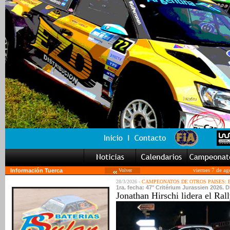
Información Tuerca
Volver
viernes 7 de a
28/3/2026 -
CAMPEONATOS DE OTROS PAISES:
1ra. fecha: 47° Critérium Jurassien 2026. Di
Jonathan Hirschi lidera el Rall