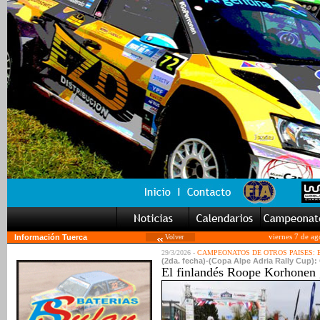
Información Tuerca
Volver
viernes 7 de a
29/3/2026 -
CAMPEONATOS DE OTROS PAISES:
(2da. fecha)-(Copa Alpe Adria Rally Cup): Q
El finlandés Roope Korhonen 