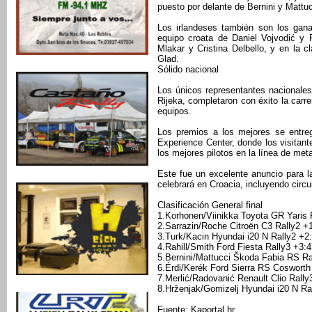
puesto por delante de Bernini y Mattuc
Los irlandeses también son los gana
equipo croata de Daniel Vojvodić y Fi
Mlakar y Cristina Delbello, y en la c
Glad.
Sólido nacional
Los únicos representantes nacionales
Rijeka, completaron con éxito la carre
equipos.
Los premios a los mejores se entre
Experience Center, donde los visitant
los mejores pilotos en la línea de met
Este fue un excelente anuncio para 
celebrará en Croacia, incluyendo circui
Clasificación General final
1.Korhonen/Viinikka Toyota GR Yaris 
2.Sarrazin/Roche Citroën C3 Rally2 +
3.Turk/Kacin Hyundai i20 N Rally2 +2
4.Rahill/Smith Ford Fiesta Rally3 +3:4
5.Bernini/Mattucci Škoda Fabia RS Ra
6.Érdi/Kerék Ford Sierra RS Cosworth
7.Merlić/Radovanić Renault Clio Rally
8.Hrženjak/Gomizelj Hyundai i20 N Ra
Fuente: Kaportal.hr