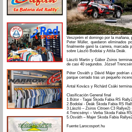
Veszprém el domingo por la mañana, pe
Peter Müller, quedaron eliminados po
finalmente ganó la carrera, marcada 
sobre László Bodolai y Attila Deák.
László Martin y Gábor Zsiros terminar
de casi 40 segundos. József Trencsén
Péter Osváth y Dávid Májer podrían al
parque cerrado tras un pequeño incend
Antal Kovács y Richárd Csáki termina
Clasificación General final
1.Bútor - Tagai Škoda Fabia RS Rally2
2.Bodolai - Deák Škoda Fabia RS Rall
3.László – Zsiros Citroen C3 Rallye2)
4.Trencsényi – Verba Skoda Fabia RS
5.Osváth – Majer Skoda Fabia Rallye
Fuente:Larocosport.hu