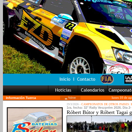
Información Tuerca
Volver
lunes 10 de ag
29/3/2026 -
CAMPEONATOS DE OTROS PAISES:
1ra. fecha: 32° Rally Veszprém 2026. Dia 2- 
Róbert Bútor y Róbert Tagai g