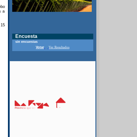
ebo
s a
 15
Encuesta
sin encuestas
Votar
Ver Resultados