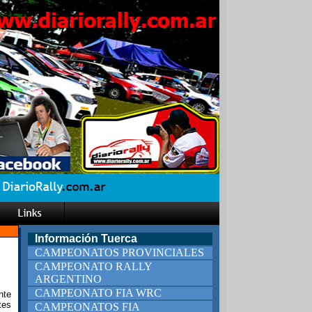
Información Tuerca
CAMPEONATOS PROVINCIALES
CAMPEONATO RALLY
ARGENTINO
CAMPEONATO FIA WRC
nte
tes
CAMPEONATOS FIA