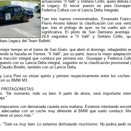
actuaciones "Il Valli" y Stefano Cirillo, quien debuta 
el Legacy. El tercer puesto es para Giusepp
Federica Collura con el Lancia Delta Integrale.
Tras tres tramos cronometrados, Emanuele Franc
Flavio Aivano lideran la clasificación con una vent
que, tras el prólogo de ayer, se ha vuelto aún 
significativa. El piloto de San Damiano aventaja
19,8 segundos a "Il Valli" y Stefano Cirillo, qu
baru Legacy del Team Balletti.
mejor tiempo en el tramo de San Grato, que abrió el domingo, rebajándolo e
endo la hazaña en Ferrere. "Il Valli", por su parte, busca la mejor adaptación
e tracción integral que conduce por primera vez. Giuseppe y Federica Coll
puesto con su Lancia Delta integral, seguidos en la clasificación provisional 
Claudio Binello, también con un Lancia Delta.
y Luca Pieri se sitúan quinto y primero respectivamente entre los coches
a con su BMW M3.
 PROTAGONISTAS:
: “De momento, todo va bien. A partir de ahora, será importante inten
aja.”
ás empezamos con demasiada cautela esta mañana. Estamos intentando encont
s adecuadas con un coche muy diferente al BMW que suelo conducir. Ah
lerar un poco más.”
a: “Todo va muy bien. Lo estamos disfrutando muchísimo. No podría pedir n