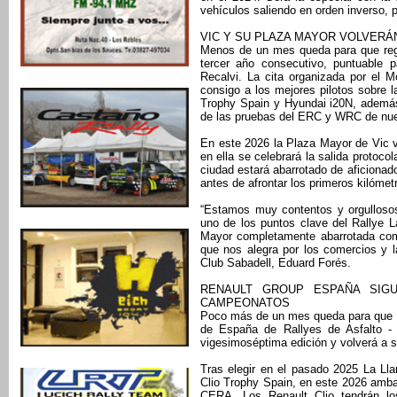
vehículos saliendo en orden inverso, p
VIC Y SU PLAZA MAYOR VOLVERÁN
Menos de un mes queda para que regr
tercer año consecutivo, puntuable
Recalvi. La cita organizada por el M
consigo a los mejores pilotos sobre l
Trophy Spain y Hyundai i20N, ademá
de las pruebas del ERC y WRC de nue
En este 2026 la Plaza Mayor de Vic v
en ella se celebrará la salida protocol
ciudad estará abarrotado de aficiona
antes de afrontar los primeros kilóme
“Estamos muy contentos y orgullos
uno de los puntos clave del Rallye L
Mayor completamente abarrotada com
que nos alegra por los comercios y l
Club Sabadell, Eduard Forés.
RENAULT GROUP ESPAÑA SIGU
CAMPEONATOS
Poco más de un mes queda para que ar
de España de Rallyes de Asfalto -
vigesimoséptima edición y volverá a s
Tras elegir en el pasado 2025 La Ll
Clio Trophy Spain, en este 2026 ambas
CERA. Los Renault Clio tendrán lo