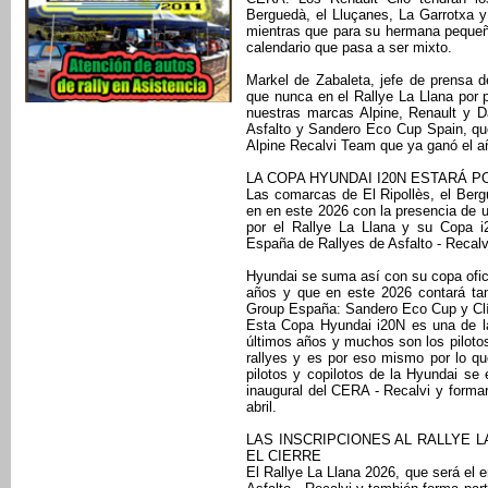
Berguedà, el Lluçanes, La Garrotxa 
mientras que para su hermana pequeñ
calendario que pasa a ser mixto.
Markel de Zabaleta, jefe de prensa 
que nunca en el Rallye La Llana por
nuestras marcas Alpine, Renault y D
Asfalto y Sandero Eco Cup Spain, qu
Alpine Recalvi Team que ya ganó el a
LA COPA HYUNDAI I20N ESTARÁ P
Las comarcas de El Ripollès, el Berg
en en este 2026 con la presencia de u
por el Rallye La Llana y su Copa i
España de Rallyes de Asfalto - Recalv
Hyundai se suma así con su copa ofici
años y que en este 2026 contará tam
Group España: Sandero Eco Cup y Clí
Esta Copa Hyundai i20N es una de 
últimos años y muchos son los pilotos
rallyes y es por eso mismo por lo q
pilotos y copilotos de la Hyundai se 
inaugural del CERA - Recalvi y formar
abril.
LAS INSCRIPCIONES AL RALLYE L
EL CIERRE
El Rallye La Llana 2026, que será el