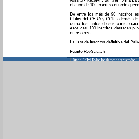
Asfalto - Recalvi y también forma par
el cupo de 100 inscritos cuando queda
De entre los más de 90 inscritos es
títulos del CERA y CCR, además de o
como test antes de sus participaci
esos casi 100 inscritos destacan pilo
entre otros-.
La lista de inscritos definitiva del Ra
Fuente:RevScratch
[
Diario Rally| Todos los derechos registrados
]