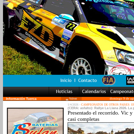
Información Tuerca
Volver
domingo 9 de ag
1/4/2026 -
CAMPEONATOS DE OTROS PAISES: 
(CERA: asfalto): Rallye La Llana 2026. La 
Presentado el recorrido. Vic y 
casi completas