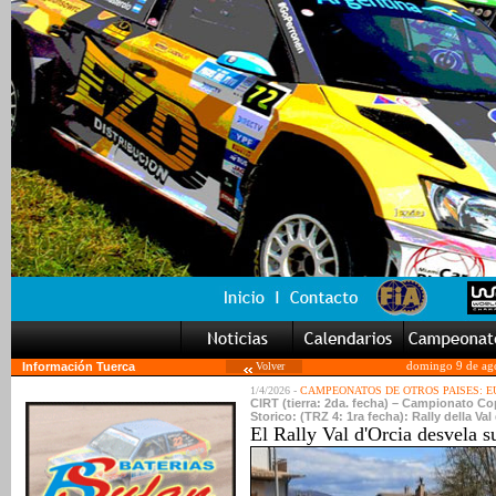
Información Tuerca
Volver
domingo 9 de ag
1/4/2026 -
CAMPEONATOS DE OTROS PAISES: 
CIRT (tierra: 2da. fecha) – Campionato Cop
Storico: (TRZ 4: 1ra fecha): Rally della Val
El Rally Val d'Orcia desvela su