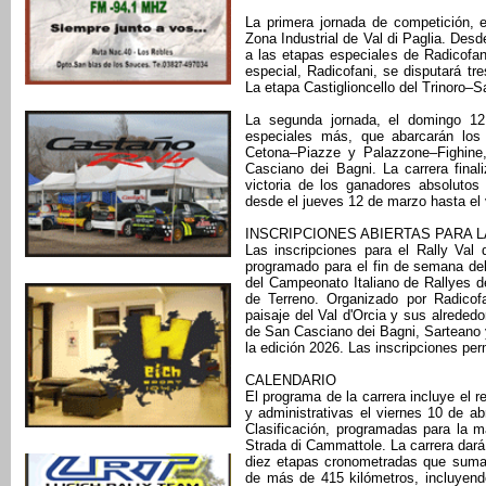
La primera jornada de competición, 
Zona Industrial de Val di Paglia. Desd
a las etapas especiales de Radicofani
especial, Radicofani, se disputará tr
La etapa Castiglioncello del Trinoro–
La segunda jornada, el domingo 12
especiales más, que abarcarán los
Cetona–Piazze y Palazzone–Fighine,
Casciano dei Bagni. La carrera final
victoria de los ganadores absolutos
desde el jueves 12 de marzo hasta el v
INSCRIPCIONES ABIERTAS PARA LA
Las inscripciones para el Rally Val
programado para el fin de semana de
del Campeonato Italiano de Rallyes d
de Terreno. Organizado por Radicofa
paisaje del Val d'Orcia y sus alreded
de San Casciano dei Bagni, Sarteano 
la edición 2026. Las inscripciones per
CALENDARIO
El programa de la carrera incluye el 
y administrativas el viernes 10 de ab
Clasificación, programadas para la 
Strada di Cammattole. La carrera dará
diez etapas cronometradas que suman 
de más de 415 kilómetros, incluyendo