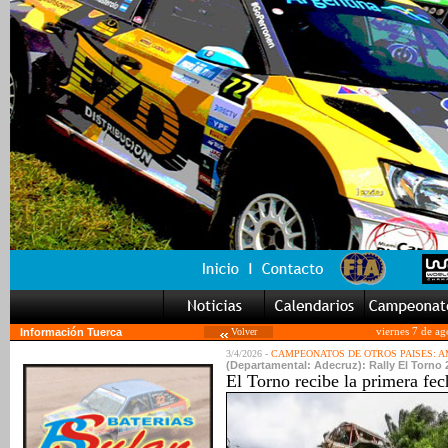
Información Tuerca
Volver
viernes 7 de a
3/4/2026 -
CAMPEONATOS DE OTROS PAISES: 
(Departamental: Adecruz): Rally El Torno 
El Torno recibe la primera fec